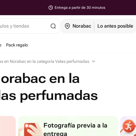
Entrega a partir de 30 minutos
ulos y tiendas
Norabac
Lo antes posible
e
Pack regalo
as en Norabac en la categoría Velas perfumadas
orabac en la
elas perfumadas
Fotografía previa a la
entrega