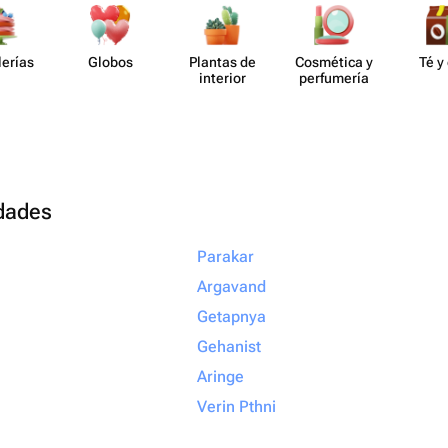
lerías
Globos
Plantas de
Cosmética y
Té y
interior
perf​umería
udades
Parakar
Argavand
Getapnya
Gehanist
Aringe
Verin Pthni