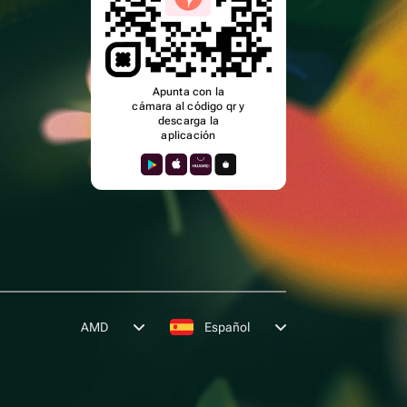
Apunta con la
cámara al código qr y
descarga la
aplicación
AMD
Español