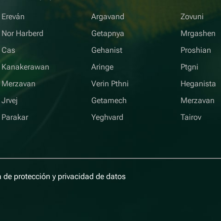
Ereván
Argavand
Zovuni
Nor Harberd
Getapnya
Mrgashen
Cas
Gehanist
Proshian
Kanakerawan
Aringe
Ptgni
Merzavan
Verin Pthni
Heganista
Jrvej
Getamech
Merzavan
Parakar
Yeghvard
Tairov
a de protección y privacidad de datos