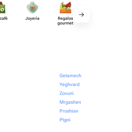
 café
Joyería
Regalos
Deco​ración
Acce​
gourmet
Getamech
Yeghvard
Zovuni
Mrgashen
Proshian
Ptgni