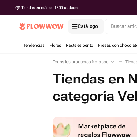
Tiendas en más de 1300 ciudades
Catálogo
Buscar artíc
Tendencias
Flores
Pasteles bento
Fresas con chocolat
Todos los productos Norabac
Tiend
Tiendas en N
categoría V
Marketplace de
regalos Flowwow