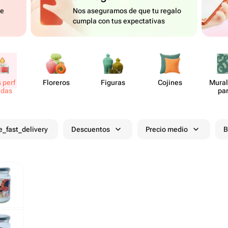
de
Nos aseguramos de que tu regalo
cumpla con tus expectativas
 perf​
Floreros
Figuras
Cojines
Mural
das
pa
e_fast_delivery
Descuentos
Precio medio
B