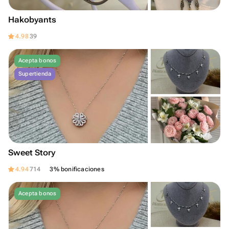
Hakobyants
4.98
39
Acepta bonos
Supertienda
Sweet Story
4.94
714
3% bonificaciones
Acepta bonos