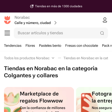
Tiendas en más de 1300 ciudades
Norabac
Calle y número, ciudad
Buscar artículos y tiendas
Tendencias
Flores
Pasteles bento
Fresas con chocolate
Pack r
Todos los productos Norabac
Tiendas en Norabac en la catego
Tiendas en Norabac en la categoría
Colgantes y collares
Marketplace de
Fotograf
regalos Flowwow
la entre
Con la confianza de millones
Nos asegura