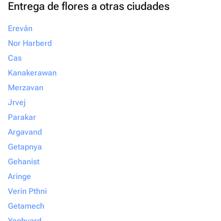
Entrega de flores a otras ciudades
Ereván
Nor Harberd
Cas
Kanakerawan
Merzavan
Jrvej
Parakar
Argavand
Getapnya
Gehanist
Aringe
Verin Pthni
Getamech
Yeghvard