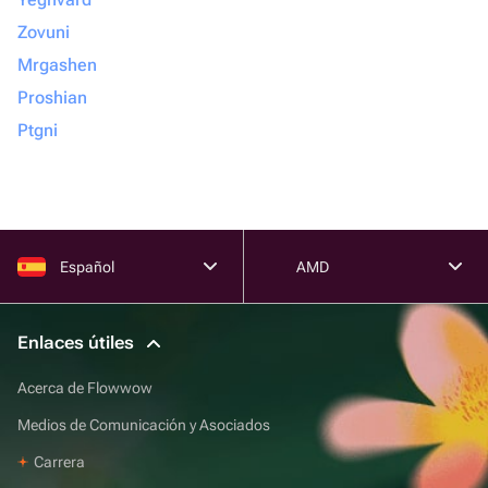
Zovuni
Mrgashen
Proshian
Ptgni
Español
AMD
Enlaces útiles
Acerca de Flowwow
Medios de Comunicación y Asociados
Carrera