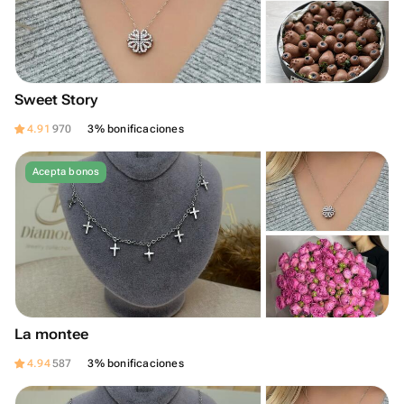
Sweet Story
4.91
970
3% bonificaciones
Acepta bonos
La montee
4.94
587
3% bonificaciones