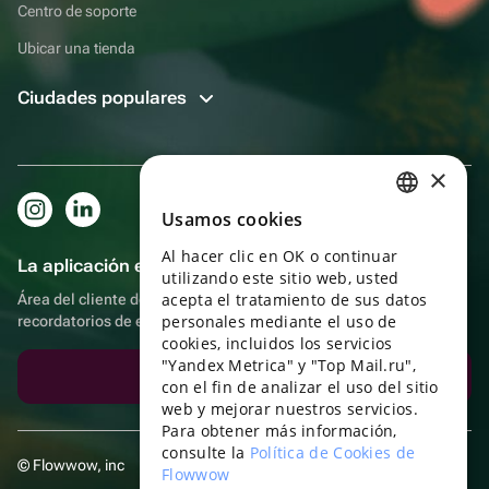
Centro de soporte
Ubicar una tienda
Ciudades populares
×
Usamos cookies
RUSSIAN
Al hacer clic en OK o continuar
ENGLISH
La aplicación es aún más práctica.
utilizando este sitio web, usted
UKRAINIAN
acepta el tratamiento de sus datos
Área del cliente del destinatario, más bonos por compras y
personales mediante el uso de
recordatorios de eventos
PORTUGUESE
cookies, incluidos los servicios
"Yandex Metrica" y "Top Mail.ru",
SPANISH
Descargar la aplicación
con el fin de analizar el uso del sitio
web y mejorar nuestros servicios.
HUNGARIAN
Para obtener más información,
ITALIAN
consulte la
Política de Cookies de
© Flowwow, inc
Flowwow
FRENCH