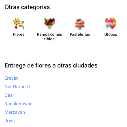
Otras categorías
Flores
Ramos comes​
Paste​lerías
Globos
tibles
Entrega de flores a otras ciudades
Ereván
Nor Harberd
Cas
Kanakerawan
Merzavan
Jrvej