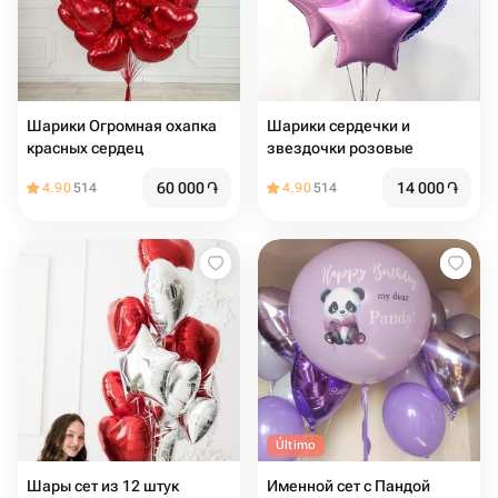
Шарики Огромная охапка
Шарики сердечки и
красных сердец
звездочки розовые
60 000
֏
14 000
֏
4.90
514
4.90
514
Último
Шары сет из 12 штук
Именной сет с Пандой