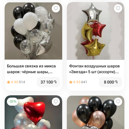
Большая связка из микса
Фонтан воздушных шаров
шаров: чёрные шары,
«Звезда» 5 шт (ассорти)
белые, прозрачные,
диаметр 42
37 100
֏
8 000
֏
4.90
514
4.95
641
серебро
-
25
%