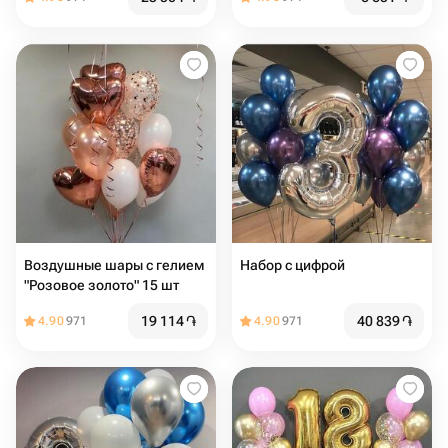
Воздушные шары с гелием
Набор с цифрой
"Розовое золото" 15 шт
19 114
֏
40 839
֏
4.90
971
4.90
971