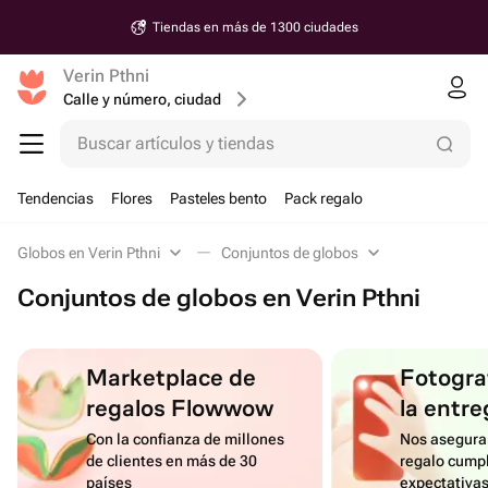
Tiendas en más de 1300 ciudades
Verin Pthni
Calle y número, ciudad
Buscar artículos y tiendas
Tendencias
Flores
Pasteles bento
Pack regalo
Globos en Verin Pthni
Conjuntos de globos
Conjuntos de globos en Verin Pthni
Marketplace de
Fotograf
regalos Flowwow
la entre
Con la confianza de millones
Nos asegura
de clientes en más de 30
regalo cumpl
países
expectativa