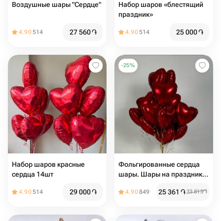
Воздушные шары "Сердце"
Набор шаров «блестящий
праздник»
27 560
֏
25 000
֏
4.90
514
4.90
514
-
25
%
Набор шаров красные
Фольгированные сердца
сердца 14шт
шары. Шары на праздник.
Шары на день Рождения.
29 000
֏
25 361
֏
4.90
514
4.90
849
33 815
֏
Подарок на мероприятие.
Подарок на день Рождения