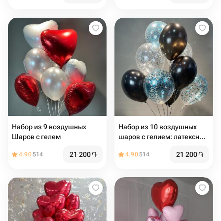
Набор из 9 воздушных
Набор из 10 воздушных
Шаров с гелем
шаров с гелием: латексные
и с конфетти
21 200
֏
21 200
֏
4.90
514
4.90
514