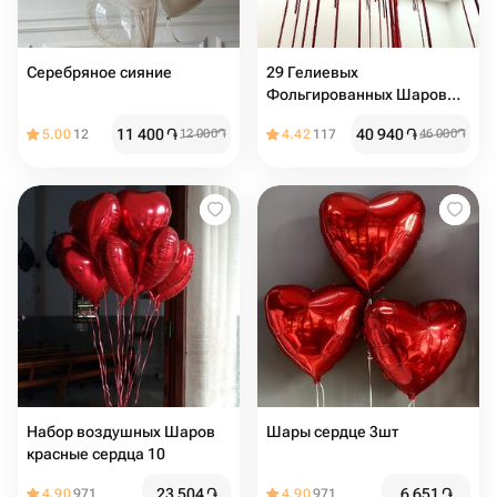
Серебряное сияние
29 Гелиевых
Фольгированных Шаров
для Праздничного
11 400
֏
40 940
֏
5.00
12
12 000
֏
4.42
117
46 000
֏
Настроения
Набор воздушных Шаров
Шары сердце 3шт
красные сердца 10
23 504
֏
6 651
֏
4.90
971
4.90
971