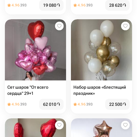
и с конфетти
19 080
֏
28 620
֏
4.96
393
4.96
393
Сет шаров "От всего
Набор шаров «блестящий
сердца" 29+1
праздник»
62 010
֏
22 500
֏
4.96
393
4.96
393