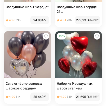
Воздушные шары "Сердце"
Воздушные шары сердце
21шт
24 804
֏
27 823
֏
4.96
393
4.94
236
37 097
֏
-
25
%
Связка чёрно-розовых
Набор из 9 воздушных
шариков с сердцем
шаров с гелием
25 440
֏
21 695
֏
4.90
514
4.90
849
28 927
֏