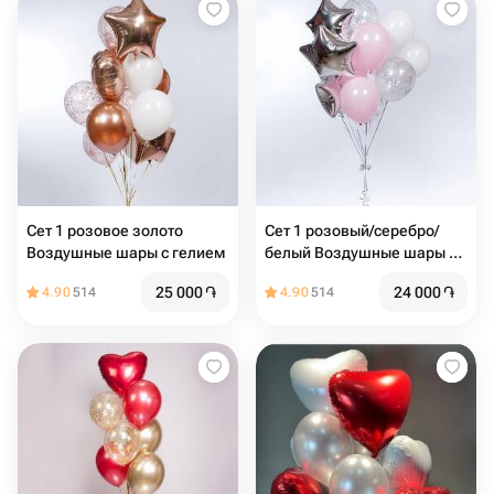
Сет 1 розовое золото
Сет 1 розовый/серебро/
Воздушные шары с гелием
белый Воздушные шары с
гелием
25 000
֏
24 000
֏
4.90
514
4.90
514