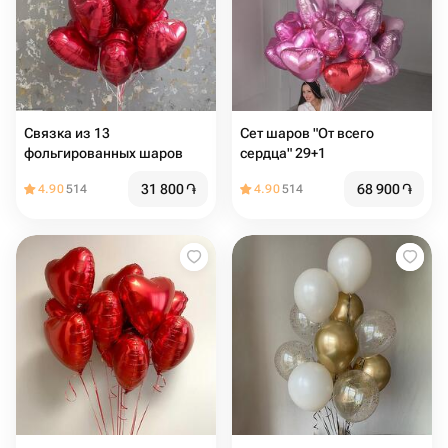
Связка из 13
Сет шаров "От всего
фольгированных шаров
сердца" 29+1
31 800
֏
68 900
֏
4.90
514
4.90
514