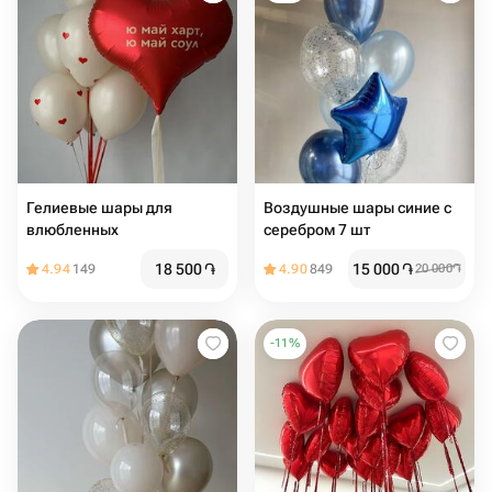
Гелиевые шары для
Воздушные шары синие с
влюбленных
серебром 7 шт
18 500
֏
15 000
֏
4.94
149
4.90
849
20 000
֏
-
11
%