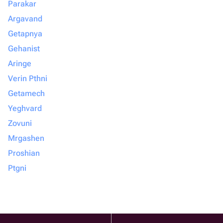
Parakar
Argavand
Getapnya
Gehanist
Aringe
Verin Pthni
Getamech
Yeghvard
Zovuni
Mrgashen
Proshian
Ptgni