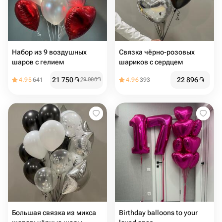
Набор из 9 воздушных
Связка чёрно-розовых
шаров с гелием
шариков с сердцем
21 750
֏
22 896
֏
4.95
641
29 000
֏
4.96
393
Большая связка из микса
Birthday balloons to your