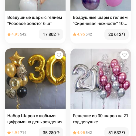
Воздушные шары с гелием
Воздушные шары с гелием
"Розовое золото" 6 шт
"Сиреневая нежность" 10
шт
17 802
֏
20 612
֏
4.95
542
4.95
542
Набор Шаров с любыми
Решение из 30 шаров на 21
цифрами на день рождения
год девушке
35 280
֏
51 532
֏
4.94
714
4.95
542