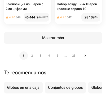
Композиция из шаров с
Набор воздушных Шаров
2мя цифрами
красные сердца 10
46 444
֏
28 109
֏
4.90
849
47 880
֏
4.95
542
Mostrar más
1
2
3
4
5
25
...
Te recomendamos
Globos en una caja
Conjuntos de globos
Globos p