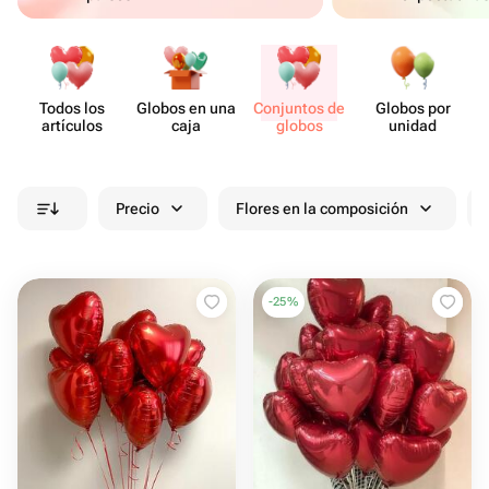
Todos los
Globos en una
Conjuntos de
Globos por
artículos
caja
globos
unidad
Precio
Flores en la composición
-
25
%