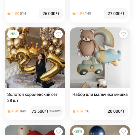
26 000
֏
27 000
֏
4.90
514
4.94
149
-
25
%
Золотой королевский сет
Набор для мальчика мишка
38 шт
73 500
֏
20 000
֏
4.90
849
98 000
֏
4.56
16
-
25
%