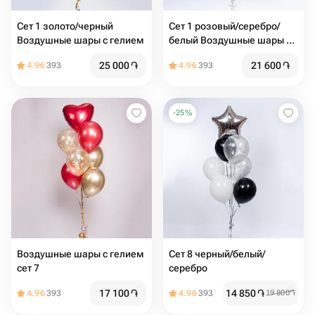
Сет 1 золото/черный
Сет 1 розовый/серебро/
Воздушные шары с гелием
белый Воздушные шары с
гелием
25 000
֏
21 600
֏
4.96
393
4.96
393
-
25
%
Воздушные шары с гелием
Сет 8 черный/белый/
сет 7
серебро
17 100
֏
14 850
֏
4.96
393
4.96
393
19 800
֏