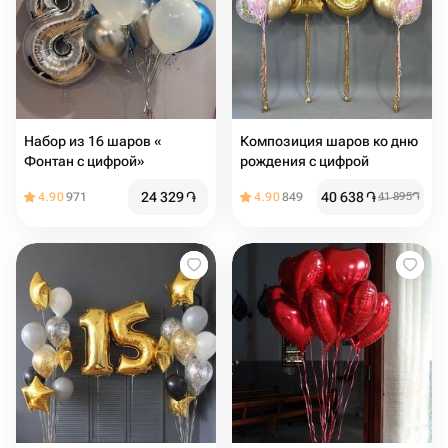
Набор из 16 шаров «
Композиция шаров ко дню
Фонтан с цифрой»
рождения с цифрой
24 329
֏
40 638
֏
4.90
971
4.90
849
41 895
֏