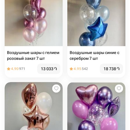
Воздушные шары с гелием
Воздушные шары синие с
розовый закат 7 шт
серебром 7 шт
13 033
֏
18 738
֏
4.90
971
4.95
542