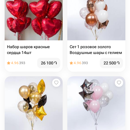
Набор шаров красные
Сет 1 розовое золото
сердца 14шт
Воздушные шары с гелием
26 100
֏
22 500
֏
4.96
393
4.96
393