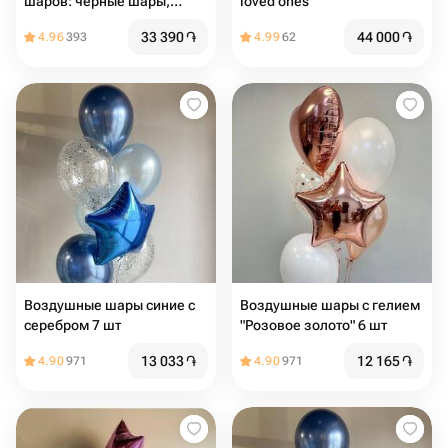
шаров: чёрные шары,
loved ones
белые, прозрачные,
33 390
֏
44 000
֏
4.96
393
4.99
62
серебро
Воздушные шары синие с
Воздушные шары с гелием
серебром 7 шт
"Розовое золото" 6 шт
13 033
֏
12 165
֏
4.90
971
4.90
971