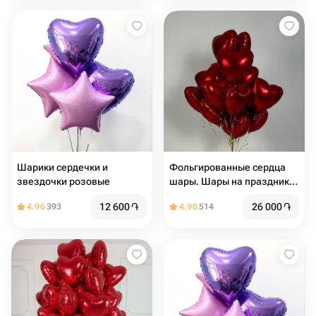
Шарики сердечки и
Фольгированные сердца
звездочки розовые
шары. Шары на праздник.
Шары на день Рождения.
12 600
֏
26 000
֏
4.96
393
4.90
514
Подарок на мероприятие.
14 февраля