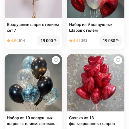
Воздушные шары с гелием
Набор из 9 воздушных
сет 7
Шаров с гелем
19 000
֏
19 080
֏
4.90
514
4.96
393
Набор из 10 воздушных
Связка из 13
шаров с гелием: латексные
фольгированных шаров