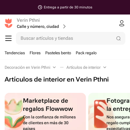
Entrega a partir de 30 minutos
Verin Pthni
Calle y número, ciudad
Buscar artículos y tiendas
Tendencias
Flores
Pasteles bento
Pack regalo
Decoración en Verin Pthni
Artículos de interior
Artículos de interior en Verin Pthni
Marketplace de
Fotograf
regalos Flowwow
la entre
Con la confianza de millones
Nos asegura
de clientes en más de 30
regalo cumpl
países
expectativa