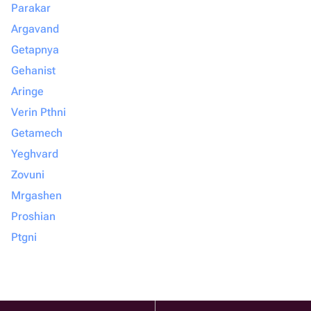
Parakar
Argavand
Getapnya
Gehanist
Aringe
Verin Pthni
Getamech
Yeghvard
Zovuni
Mrgashen
Proshian
Ptgni