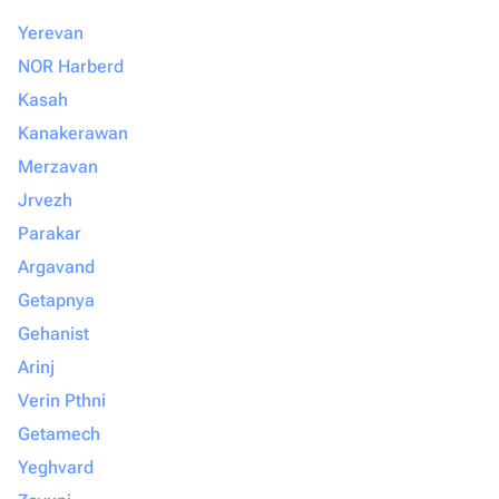
безупречно, смело обращайтесь
Yerevan
именно сюда. Вы точно не пожалеете!
NOR Harberd
Kasah
Kanakerawan
Merzavan
Jrvezh
Parakar
Argavand
Getapnya
Gehanist
Arinj
Verin Pthni
Getamech
Yeghvard