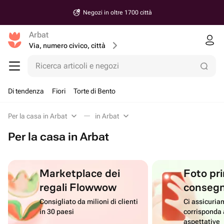
Negozi in oltre 1700 città
Arbat
Via, numero civico, città
Ricerca articoli e negozi
Di tendenza
Fiori
Torte di Bento
Per la casa in Arbat
in Arbat
Per la casa in Arbat
Marketplace dei
Foto pri
regali Flowwow
conseg
Consigliato da milioni di clienti
Ci assicuriam
in 30 paesi
corrisponda 
aspettative