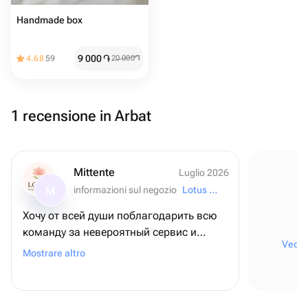
Handmade box
9 000
֏
4.68
59
20 000
֏
1 recensione in Arbat
Mittente
Luglio 2026
informazioni sul negozio
Lotus Flowers and Gifts
M
Хочу от всей души поблагодарить всю
команду за невероятный сервис и
Vedere
внимание к деталям! ❤️ Для меня этот
Mostrare altro
заказ был очень важным - я оформляла
его из США, чтобы поздравить папу с
днем рождения, и, честно говоря, очень