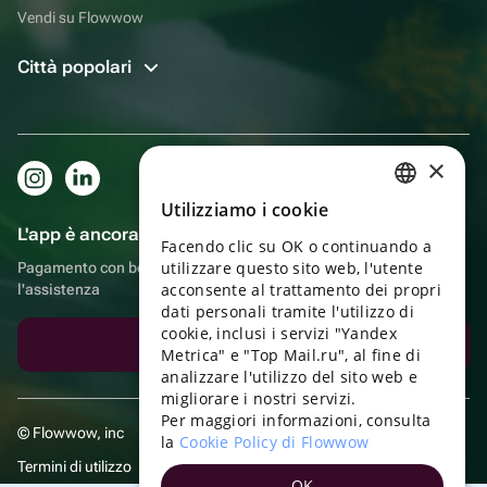
Vendi su Flowwow
Città popolari
×
Utilizziamo i cookie
RUSSIAN
L'app è ancora più comoda!
Facendo clic su OK o continuando a
ENGLISH
utilizzare questo sito web, l'utente
Pagamento con bonus, autoconsegna, comoda chat con
UKRAINIAN
acconsente al trattamento dei propri
l'assistenza
dati personali tramite l'utilizzo di
PORTUGUESE
cookie, inclusi i servizi "Yandex
Scarica l'app
Metrica" e "Top Mail.ru", al fine di
SPANISH
analizzare l'utilizzo del sito web e
migliorare i nostri servizi.
HUNGARIAN
Per maggiori informazioni, consulta
© Flowwow, inc
ITALIAN
la
Cookie Policy di Flowwow
Termini di utilizzo
FRENCH
OK