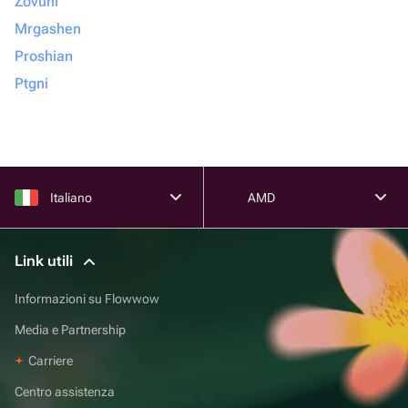
Zovuni
Mrgashen
Proshian
Ptgni
Italiano
AMD
Link utili
Informazioni su Flowwow
Media e Partnership
Carriere
Centro assistenza