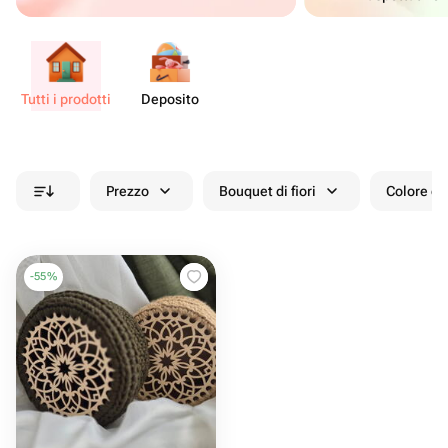
Tutti i prodotti
Deposito
Prezzo
Bouquet di fiori
Colore de
-
55
%