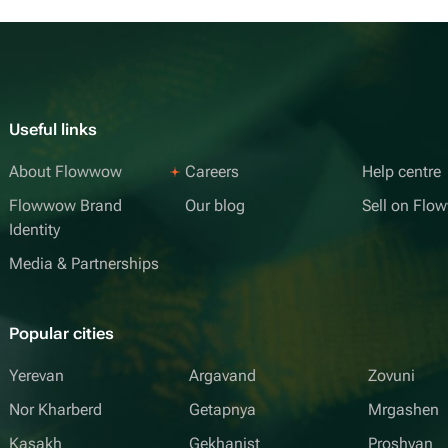
Useful links
About Flowwow
Careers
Help centre
Flowwow Brand
Our blog
Sell on Fl
Identity
Media & Partnerships
Popular cities
Yerevan
Argavand
Zovuni
Nor Kharberd
Getapnya
Mrgashen
Kasakh
Gekhanist
Proshyan