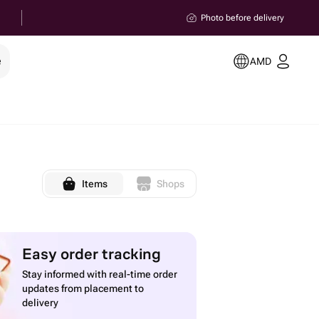
Photo before delivery
e
AMD
Items
Shops
Easy order tracking
Stay informed with real-time order
updates from placement to
delivery