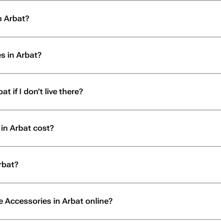
 хотите подарить
сто подарок, а
n Arbat?
быть уверенными,
ено с любовью и
бращайтесь именно
s in Arbat?
жалеете!
 if I don’t live there?
n Arbat cost?
rbat?
 Accessories in Arbat online?