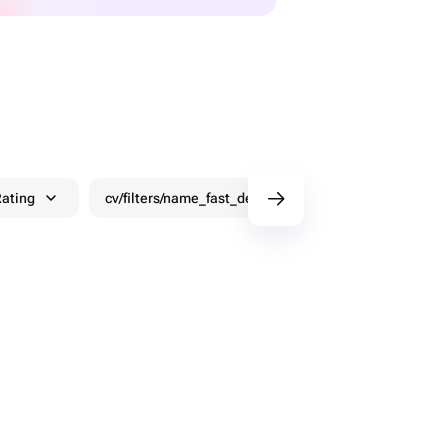
ating
cv/filters/name_fast_delivery
Discounts