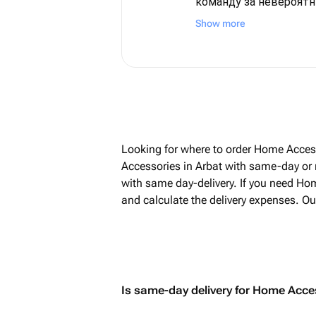
команду за невероятн
внимание к деталям! ❤️ Для меня э
Show more
заказ был очень важн
его из США, чтобы по
днем рождения, и, чес
переживала. Но с сам
была постоянно на свя
все вопросы и подари
спокойствие и уверенность В 
Looking for where to order Home Acces
было даже лучше, чем
Accessories in Arbat with same-day or n
представить! Безумно
with same day-delivery. If you need Hom
роскошные шарики, к
and calculate the delivery expenses. Ou
а самое трогательное
пожеланиями аккуратн
руки. Папа был счастлив, и для меня это
самое главное. Огром
вашу отзывчивость, 
искреннее желание с
Is same-day delivery for Home Acces
незабываемым. От всей души