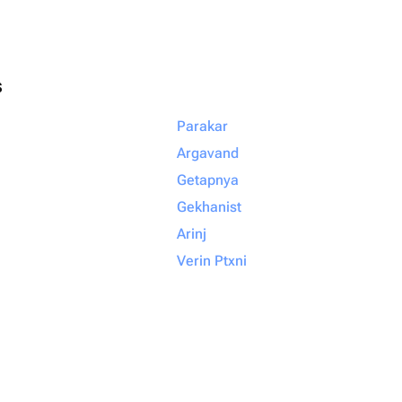
s
Parakar
Argavand
Getapnya
Gekhanist
Arinj
Verin Ptxni