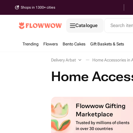
Shops in 1300+ cities
Catalogue
Search it
Trending
Flowers
Bento Cakes
Gift Baskets & Sets
Delivery Arbat
Home Accessories in 
Home Access
Flowwow Gifting
Marketplace
Trusted by millions of clients
in over 30 countries