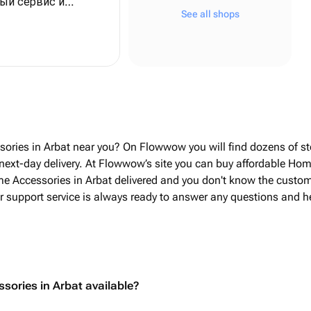
ый сервис и
See all shops
тот
ым - я оформляла
здравить папу с
тно говоря, очень
ого начала команда
зи, отвечала на
ла мне полное
итоге всё
sories in Arbat near you? On Flowwow you will find dozens of s
 я могла
ext-day delivery. At Flowwow’s site you can buy affordable Home
 вкусный торт,
e Accessories in Arbat delivered and you don't know the customer
расивая упаковка,
r support service is always ready to answer any questions and h
 - мою открытку с
о переписали от
ное спасибо за
профессионализм и
делать праздник
sories in Arbat available?