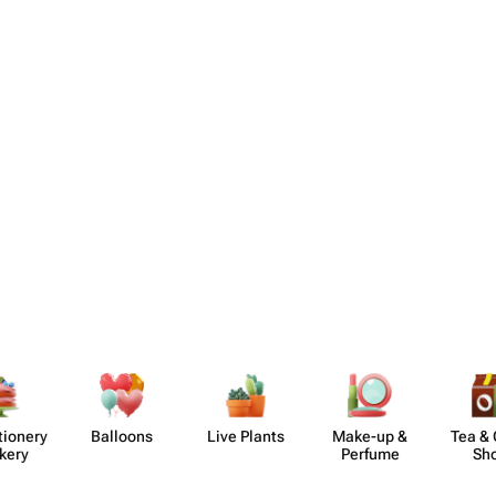
​ionery
Balloons
Live Plants
Make-up &
Tea & 
kery
Perfume
Sh