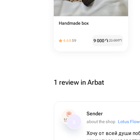
Handmade box
9 000
֏
4.68
59
20 000
֏
1 review in Arbat
Sender
about the shop
Lotus Flow
S
Хочу от всей души по