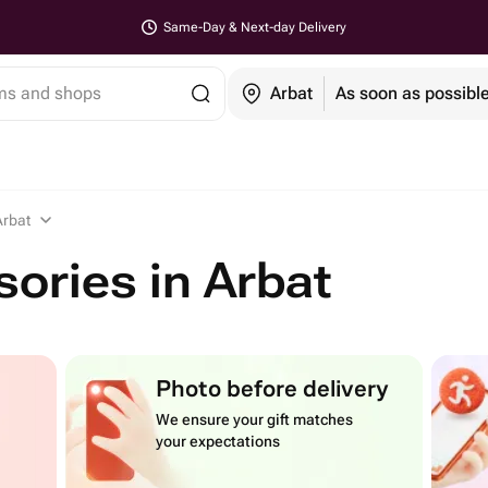
Same-Day & Next-day Delivery
ems and shops
Arbat
As soon as possibl
Arbat
ories in Arbat
Photo before delivery
We ensure your gift matches
your expectations