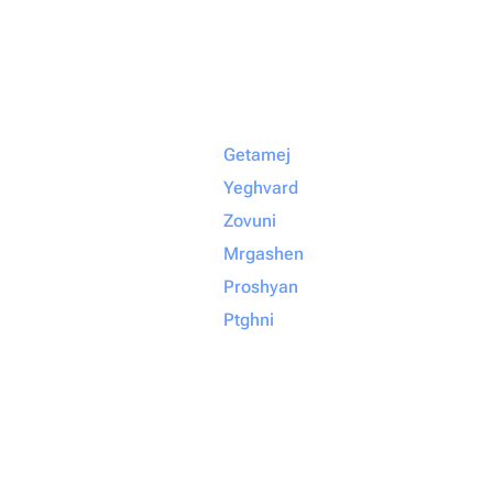
Getamej
Yeghvard
Zovuni
Mrgashen
Proshyan
Ptghni