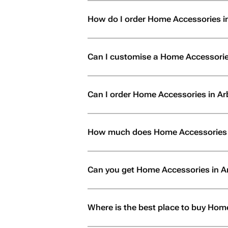
рекомендую! Если вы
своим близким не про
How do I order Home Accessories i
настоящие эмоции и 
что всё будет выполн
безупречно, смело о
Can I customise a Home Accessorie
сюда. Вы точно не по
Can I order Home Accessories in Arbat
How much does Home Accessories i
Can you get Home Accessories in A
Where is the best place to buy Home