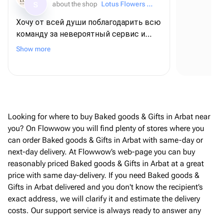
about the shop
Lotus Flowers and Gifts
S
Хочу от всей души поблагодарить всю
команду за невероятный сервис и
Se
внимание к деталям! ❤️ Для меня этот
Show more
заказ был очень важным - я
оформляла его из США, чтобы
поздравить папу с днем рождения, и,
честно говоря, очень переживала. Но с
самого начала команда была
постоянно на связи, отвечала на все
Looking for where to buy Baked goods & Gifts in Arbat near
вопросы и подарила мне полное
you? On Flowwow you will find plenty of stores where you
спокойствие и уверенность В итоге
can order Baked goods & Gifts in Arbat with same-day or
всё было даже лучше, чем я могла
next-day delivery. At Flowwow’s web-page you can buy
представить! Безумно вкусный торт,
reasonably priced Baked goods & Gifts in Arbat at a great
роскошные шарики, красивая
price with same day-delivery. If you need Baked goods &
упаковка, а самое трогательное - мою
Gifts in Arbat delivered and you don't know the recipient’s
открытку с пожеланиями аккуратно
exact address, we will clarify it and estimate the delivery
переписали от руки. Папа был
costs. Our support service is always ready to answer any