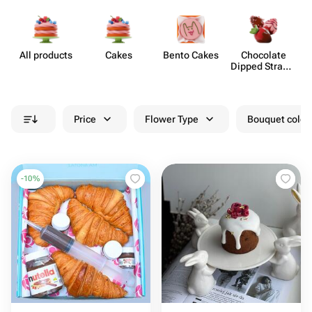
All products
Cakes
Bento Cakes
Chocolate
Dipped Strawb​
erries
Price
Flower Type
Bouquet colou
-
10
%