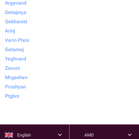
Argavand
Getapnya
Gekhanist
Arinj
Verin Ptxni
Getamej
Yeghvard
Zovuni
Mrgashen
Proshyan
Ptghni
English
AMD