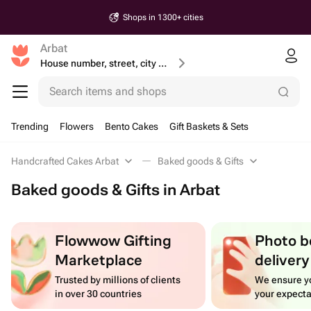
Shops in 1300+ cities
Arbat
House number, street, city or postcode
Search items and shops
Trending
Flowers
Bento Cakes
Gift Baskets & Sets
Handcrafted Cakes Arbat
Baked goods & Gifts
Baked goods & Gifts in Arbat
Flowwow Gifting
Photo b
Marketplace
delivery
Trusted by millions of clients
We ensure yo
in over 30 countries
your expecta