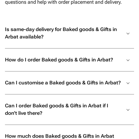
счастлив, и для меня это самое
questions and help with order placement and delivery.
главное. Огромное спасибо за вашу
отзывчивость, профессионализм и
искреннее желание сделать праздник
Is same-day delivery for Baked goods & Gifts in
незабываемым. От всей души
Arbat available?
рекомендую! Если вы хотите подарить
своим близким не просто подарок, а
настоящие эмоции и быть
How do I order Baked goods & Gifts in Arbat?
уверенными, что всё будет
выполнено с любовью и безупречно,
смело обращайтесь именно сюда. Вы
Can I customise a Baked goods & Gifts in Arbat?
точно не пожалеете!
Can I order Baked goods & Gifts in Arbat if I
don’t live there?
How much does Baked goods & Gifts in Arbat