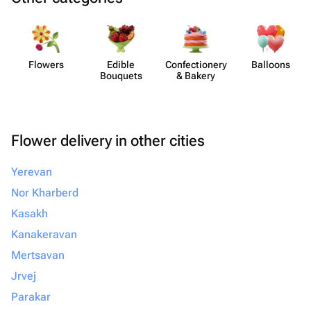
Flowers
Edible
Confect​ionery
Balloons
Bouquets
& Bakery
Flower delivery in other cities
Yerevan
Nor Kharberd
Kasakh
Kanakeravan
Mertsavan
Jrvej
Parakar