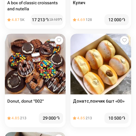
A box of classic croissants
Кулич
and nutella
17 213
֏
12 000
֏
4.87
5K
19 125
֏
4.69
128
Donut, donut "002"
Донатс,пончик 6шт «00»
29 000
֏
10 500
֏
4.85
213
4.85
213