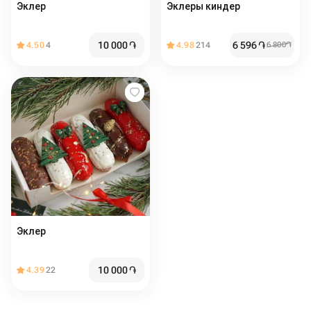
Эклер
Эклеры киндер
10 000
֏
6 596
֏
4.50
4
4.98
214
6 800
֏
Эклер
10 000
֏
4.39
22