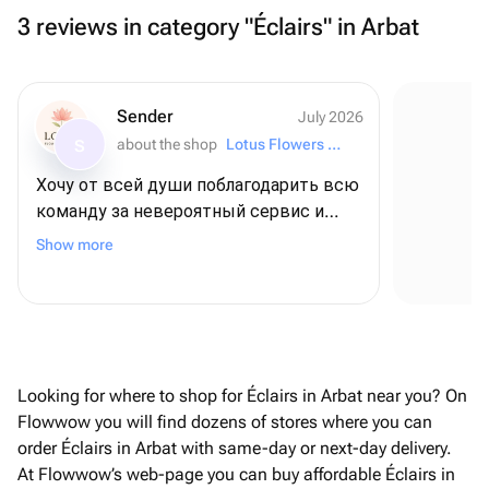
3 reviews in category "Éclairs" in Arbat
Sender
July 2026
about the shop
Lotus Flowers and Gifts
S
Хочу от всей души поблагодарить всю
команду за невероятный сервис и
Se
внимание к деталям! ❤️ Для меня этот
Show more
заказ был очень важным - я
оформляла его из США, чтобы
поздравить папу с днем рождения, и,
честно говоря, очень переживала. Но с
самого начала команда была
постоянно на связи, отвечала на все
Looking for where to shop for Éclairs in Arbat near you? On
вопросы и подарила мне полное
Flowwow you will find dozens of stores where you can
спокойствие и уверенность В итоге
order Éclairs in Arbat with same-day or next-day delivery.
всё было даже лучше, чем я могла
At Flowwow’s web-page you can buy affordable Éclairs in