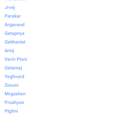
Jrvej
Parakar
Argavand
Getapnya
Gekhanist
Arinj
Verin Ptxni
Getamej
Yeghvard
Zovuni
Mrgashen
Proshyan
Ptghni