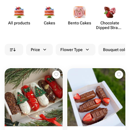
All products
Cakes
Bento Cakes
Chocolate
Dipped Strawb​
erries
Price
Flower Type
Bouquet colou