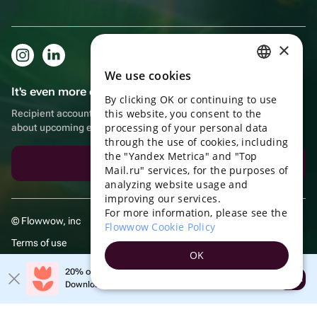
×
We use cookies
RUSSIAN
It's even more convenient in the app!
By clicking OK or continuing to use
ENGLISH
this website, you consent to the
Recipient account, extra rewards for purchases and reminders
UKRAINIAN
processing of your personal data
about upcoming events
through the use of cookies, including
PORTUGUESE
the "Yandex Metrica" and "Top
Download the app
Mail.ru" services, for the purposes of
SPANISH
analyzing website usage and
improving our services.
HUNGARIAN
For more information, please see the
© Flowwow, inc
ITALIAN
Flowwow Cookie Policy
Terms of use
FRENCH
OK
Privacy policy
TURKISH
20% off your first order!
Open
Download the app & get your promo
GERMAN