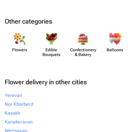
Other categories
Flowers
Edible
Confect​ionery
Balloons
Bouquets
& Bakery
Flower delivery in other cities
Yerevan
Nor Kharberd
Kasakh
Kanakeravan
Mertsavan