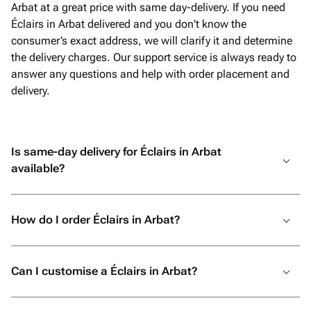
представить! Безумно вкусный торт,
Arbat at a great price with same day-delivery. If you need
роскошные шарики, красивая
Éclairs in Arbat delivered and you don't know the
упаковка, а самое трогательное - мою
consumer’s exact address, we will clarify it and determine
открытку с пожеланиями аккуратно
the delivery charges. Our support service is always ready to
переписали от руки. Папа был
answer any questions and help with order placement and
счастлив, и для меня это самое
delivery.
главное. Огромное спасибо за вашу
отзывчивость, профессионализм и
искреннее желание сделать праздник
Is same-day delivery for Éclairs in Arbat
незабываемым. От всей души
available?
рекомендую! Если вы хотите подарить
своим близким не просто подарок, а
настоящие эмоции и быть
How do I order Éclairs in Arbat?
уверенными, что всё будет
выполнено с любовью и безупречно,
смело обращайтесь именно сюда. Вы
Can I customise a Éclairs in Arbat?
точно не пожалеете!