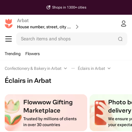
Shops in 1300+ cities
Arbat
House number, street, city or postcode
Search items and shops
Trending
Flowers
Confectionery & Bakery in Arbat
Éclairs in Arbat
Éclairs in Arbat
Flowwow Gifting
Photo b
Marketplace
delivery
Trusted by millions of clients
We ensure yo
in over 30 countries
your expecta