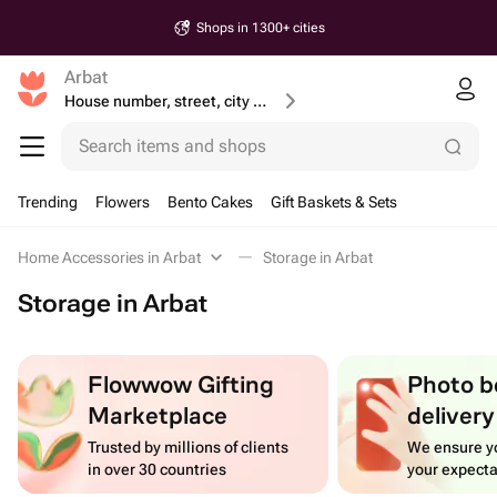
Shops in 1300+ cities
Arbat
House number, street, city or postcode
Search items and shops
Trending
Flowers
Bento Cakes
Gift Baskets & Sets
Home Accessories in Arbat
Storage in Arbat
Storage in Arbat
Flowwow Gifting
Photo b
Marketplace
delivery
Trusted by millions of clients
We ensure yo
in over 30 countries
your expecta