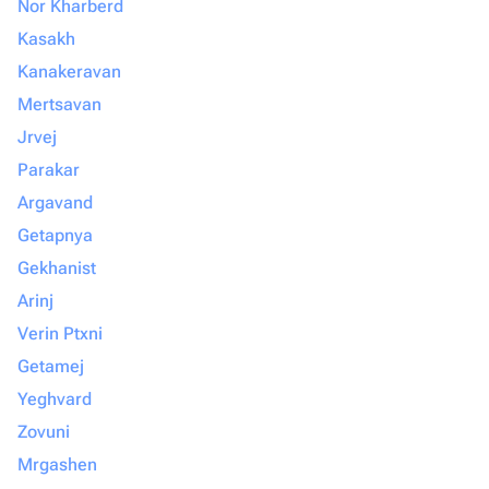
Nor Kharberd
Kasakh
Kanakeravan
Mertsavan
Jrvej
Parakar
Argavand
Getapnya
Gekhanist
Arinj
Verin Ptxni
Getamej
Yeghvard
Zovuni
Mrgashen