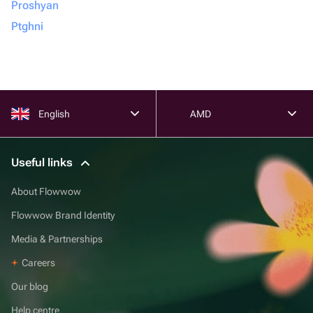
Proshyan
Ptghni
English
AMD
Useful links
About Flowwow
Flowwow Brand Identity
Media & Partnerships
Careers
Our blog
Help centre