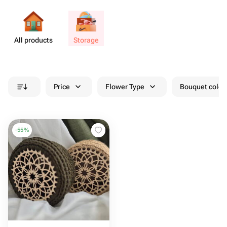
All products
Storage
Price
Flower Type
Bouquet colou
-
55
%