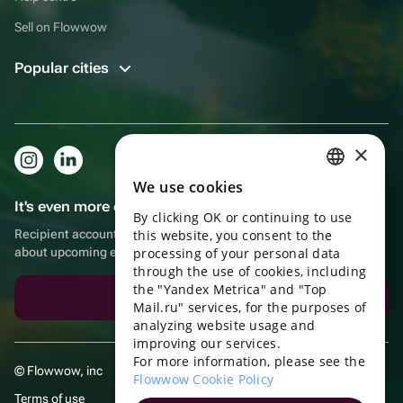
Sell on Flowwow
Popular cities
×
We use cookies
RUSSIAN
It's even more convenient in the app!
By clicking OK or continuing to use
ENGLISH
Recipient account, extra rewards for purchases and reminders
this website, you consent to the
UKRAINIAN
about upcoming events
processing of your personal data
through the use of cookies, including
PORTUGUESE
the "Yandex Metrica" and "Top
Download the app
Mail.ru" services, for the purposes of
SPANISH
analyzing website usage and
improving our services.
HUNGARIAN
For more information, please see the
© Flowwow, inc
ITALIAN
Flowwow Cookie Policy
Terms of use