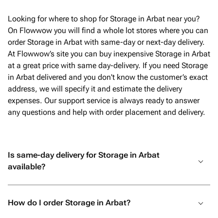
самого начала команда была
постоянно на связи, отвечала на все
Looking for where to shop for Storage in Arbat near you?
вопросы и подарила мне полное
On Flowwow you will find a whole lot stores where you can
спокойствие и уверенность В итоге
order Storage in Arbat with same-day or next-day delivery.
всё было даже лучше, чем я могла
At Flowwow’s site you can buy inexpensive Storage in Arbat
представить! Безумно вкусный торт,
at a great price with same day-delivery. If you need Storage
роскошные шарики, красивая
in Arbat delivered and you don't know the customer’s exact
упаковка, а самое трогательное - мою
address, we will specify it and estimate the delivery
открытку с пожеланиями аккуратно
expenses. Our support service is always ready to answer
переписали от руки. Папа был
any questions and help with order placement and delivery.
счастлив, и для меня это самое
главное. Огромное спасибо за вашу
отзывчивость, профессионализм и
Is same-day delivery for Storage in Arbat
искреннее желание сделать праздник
available?
незабываемым. От всей души
рекомендую! Если вы хотите подарить
своим близким не просто подарок, а
How do I order Storage in Arbat?
настоящие эмоции и быть
уверенными, что всё будет