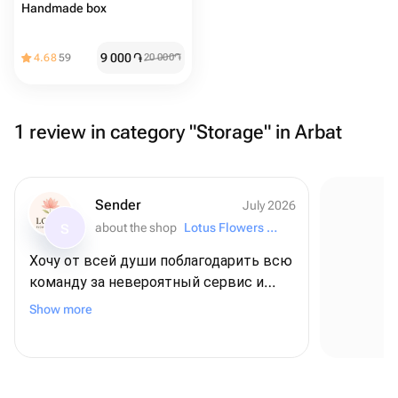
Handmade box
9 000
֏
4.68
59
20 000
֏
1 review in category "Storage" in Arbat
Sender
July 2026
about the shop
Lotus Flowers and Gifts
S
Хочу от всей души поблагодарить всю
команду за невероятный сервис и
Se
внимание к деталям! ❤️ Для меня этот
Show more
заказ был очень важным - я
оформляла его из США, чтобы
поздравить папу с днем рождения, и,
честно говоря, очень переживала. Но с