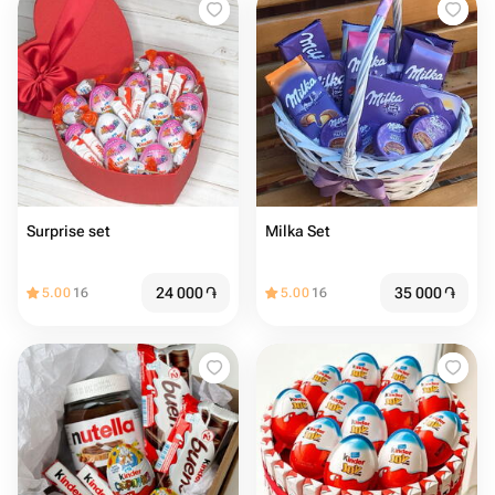
Surprise set
Milka Set
24 000
֏
35 000
֏
5.00
16
5.00
16