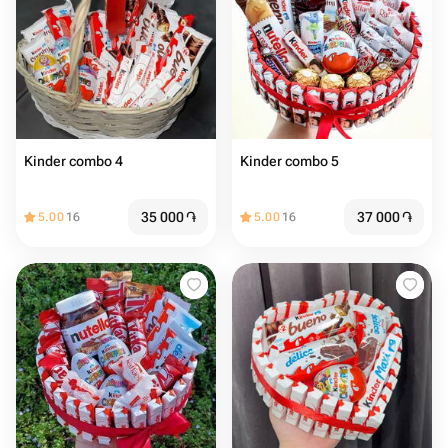
Kinder combo 4
Kinder combo 5
35 000
֏
37 000
֏
5.00
16
5.00
16