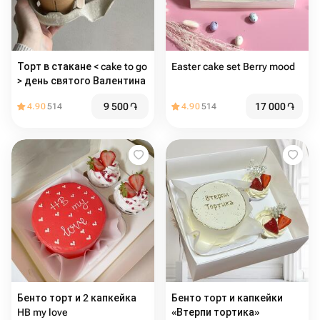
Торт в стакане < cake to go
Easter cake set Berry mood
> день святого Валентина
9 500
֏
17 000
֏
4.90
514
4.90
514
Бенто торт и 2 капкейка
Бенто торт и капкейки
HB my love
«Втерпи тортика»