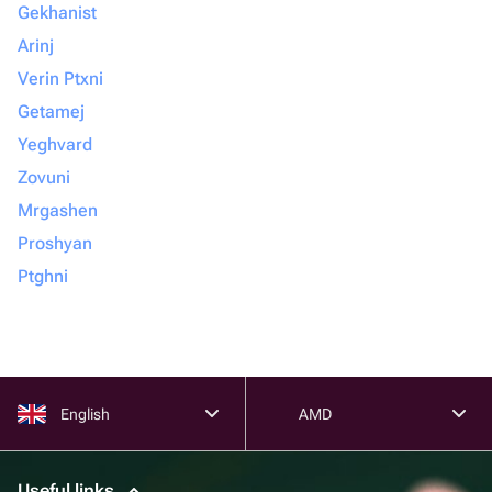
Gekhanist
Arinj
Verin Ptxni
Getamej
Yeghvard
Zovuni
Mrgashen
Proshyan
Ptghni
English
AMD
Useful links