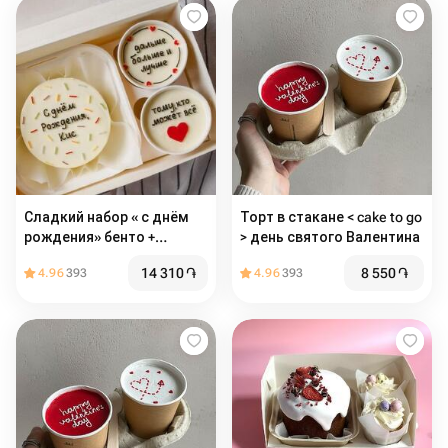
Сладкий набор « с днём
Торт в стакане < cake to go
рождения» бенто +
> день святого Валентина
капкейки
14 310
֏
8 550
֏
4.96
393
4.96
393