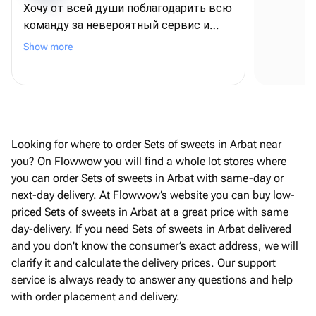
Хочу от всей души поблагодарить всю
команду за невероятный сервис и
Se
внимание к деталям! ❤️ Для меня этот
Show more
заказ был очень важным - я
оформляла его из США, чтобы
поздравить папу с днем рождения, и,
честно говоря, очень переживала. Но с
самого начала команда была
постоянно на связи, отвечала на все
Looking for where to order Sets of sweets in Arbat near
вопросы и подарила мне полное
you? On Flowwow you will find a whole lot stores where
спокойствие и уверенность В итоге
you can order Sets of sweets in Arbat with same-day or
всё было даже лучше, чем я могла
next-day delivery. At Flowwow’s website you can buy low-
представить! Безумно вкусный торт,
priced Sets of sweets in Arbat at a great price with same
роскошные шарики, красивая
day-delivery. If you need Sets of sweets in Arbat delivered
упаковка, а самое трогательное - мою
and you don't know the consumer’s exact address, we will
открытку с пожеланиями аккуратно
clarify it and calculate the delivery prices. Our support
переписали от руки. Папа был
service is always ready to answer any questions and help
счастлив, и для меня это самое
with order placement and delivery.
главное. Огромное спасибо за вашу