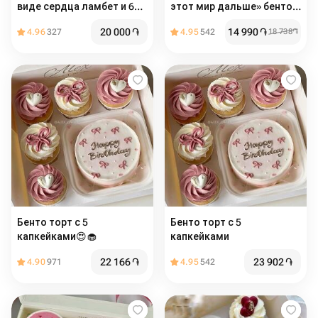
виде сердца ламбет и 6
этот мир дальше» бенто +
капкейков
капкейки
20 000
֏
14 990
֏
4.96
327
4.95
542
18 738
֏
Бенто торт с 5
Бенто торт с 5
капкейками😍🧁
капкейками
22 166
֏
23 902
֏
4.90
971
4.95
542