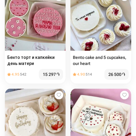
Бенто торт и капкейки
Bento cake and 5 cupcakes,
день матери
our heart
15 297
֏
26 500
֏
4.95
542
4.90
514