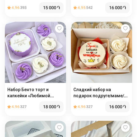
15 000
֏
16 000
֏
4.96
393
4.95
542
Набор Бенто торт и
Сладкий набор на
капкейки «Любимой
подарок подруге/маме/
маме»
сестре /коллеге 👑
18 000
֏
16 000
֏
4.96
327
4.96
327