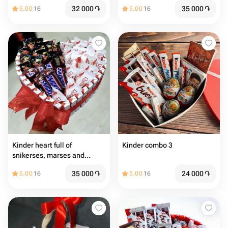
32 000
֏
35 000
֏
5.00
16
5.00
16
Kinder heart full of
Kinder combo 3
snikerses, marses and
Raffaellos
35 000
֏
24 000
֏
5.00
16
5.00
16