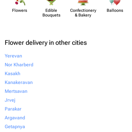
Flowers
Edible
Confect​ionery
Balloons
Bouquets
& Bakery
Flower delivery in other cities
Yerevan
Nor Kharberd
Kasakh
Kanakeravan
Mertsavan
Jrvej
Parakar
Argavand
Getapnya