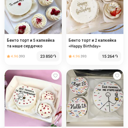
Бенто торт и 5 капкейка
Бенто торт и 2 капкейка
та наше сердечко
«Happy Birthday»
23 850
֏
15 264
֏
4.96
393
4.96
393