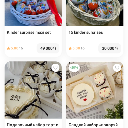
Kinder surprise maxi set
15 kinder sursrises
49 000
֏
30 000
֏
5.00
16
5.00
16
-
20
%
Подарочный набор торт в
Сладкий набор «покоряй