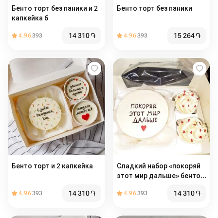
Бенто торт без паники и 2
Бенто торт без паники
капкейка б
14 310
֏
15 264
֏
4.96
393
4.96
393
Бенто торт и 2 капкейка
Сладкий набор «покоряй
этот мир дальше» бенто +
капкейки
14 310
֏
14 310
֏
4.96
393
4.96
393