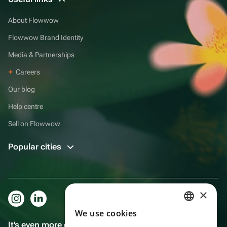
About Flowwow
Flowwow Brand Identity
Media & Partnerships
Careers
Our blog
Help centre
Sell on Flowwow
Popular cities
×
We use cookies
RUSSIAN
It's even more convenient in the app!