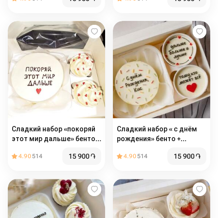
Сладкий набор «покоряй
Сладкий набор « с днём
этот мир дальше» бенто +
рождения» бенто +
капкейки
капкейки
15 900
֏
15 900
֏
4.90
514
4.90
514