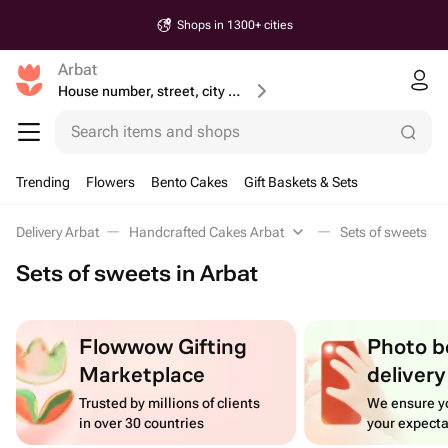
Shops in 1300+ cities
Arbat
House number, street, city or postcode
Search items and shops
Trending
Flowers
Bento Cakes
Gift Baskets & Sets
Delivery Arbat
Handcrafted Cakes Arbat
Sets of sweets
Sets of sweets in Arbat
Flowwow Gifting
Photo b
Marketplace
delivery
Trusted by millions of clients
We ensure yo
in over 30 countries
your expecta