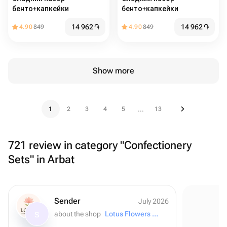
бенто+капкейки
бенто+капкейки
14 962
֏
14 962
֏
4.90
849
4.90
849
Show more
1
2
3
4
5
13
...
721 review in category "Confectionery
Sets" in Arbat
Sender
July 2026
about the shop
Lotus Flowers and Gifts
S