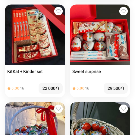
KitKat + Kinder set
Sweet surprise
22 000
֏
29 500
֏
5.00
16
5.00
16