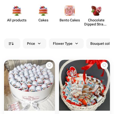
All products
Cakes
Bento Cakes
Chocolate
C
Dipped Strawb​
erries
Price
Flower Type
Bouquet colou