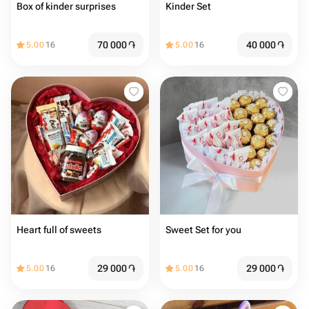
Box of kinder surprises
Kinder Set
70 000
֏
40 000
֏
5.00
16
5.00
16
Heart full of sweets
Sweet Set for you
29 000
֏
29 000
֏
5.00
16
5.00
16