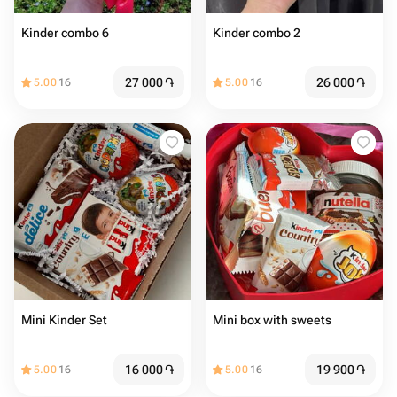
Kinder combo 6
Kinder combo 2
27 000
֏
26 000
֏
5.00
16
5.00
16
Mini Kinder Set
Mini box with sweets
16 000
֏
19 900
֏
5.00
16
5.00
16