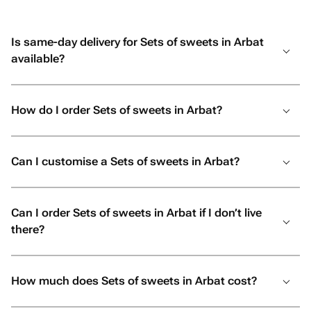
отзывчивость, профессионализм и
искреннее желание сделать праздник
Is same-day delivery for Sets of sweets in Arbat
незабываемым. От всей души
available?
рекомендую! Если вы хотите подарить
своим близким не просто подарок, а
настоящие эмоции и быть
How do I order Sets of sweets in Arbat?
уверенными, что всё будет
выполнено с любовью и безупречно,
смело обращайтесь именно сюда. Вы
Can I customise a Sets of sweets in Arbat?
точно не пожалеете!
Can I order Sets of sweets in Arbat if I don’t live
there?
How much does Sets of sweets in Arbat cost?