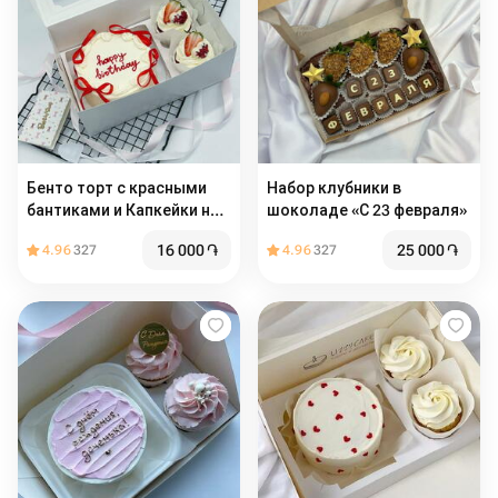
Бенто торт с красными
Набор клубники в
бантиками и Капкейки на
шоколаде «С 23 февраля»
День рождения
16 000
֏
25 000
֏
4.96
327
4.96
327