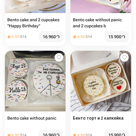
Bento cake and 2 cupcakes
Bento cake without panic
"Happy Birthday"
and 2 cupcakes b
16 960
֏
15 900
֏
4.90
514
4.90
514
Bento cake without panic
Бенто торт и 2 капкейка
16 960
֏
15 900
֏
4.90
514
4.90
514