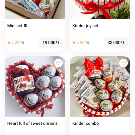
Mini set 🍫
Kinder joy set
19 000
֏
32 000
֏
5.00
16
5.00
16
Heart full of sweet dreams
Kinder combo