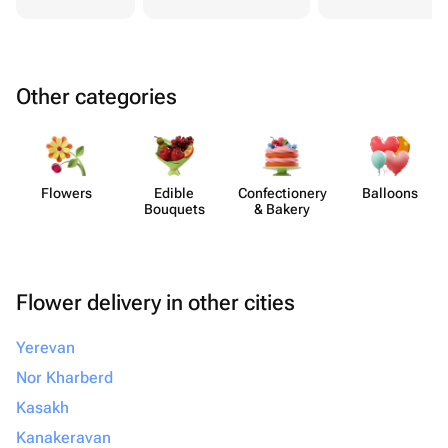
Other categories
Flowers
Edible
Confect​ionery
Balloons
Bouquets
& Bakery
Flower delivery in other cities
Yerevan
Nor Kharberd
Kasakh
Kanakeravan