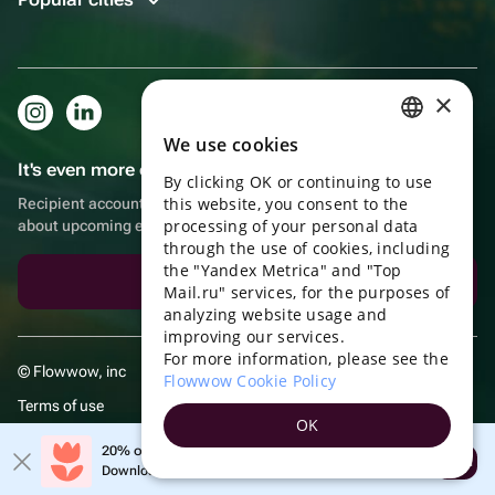
×
We use cookies
RUSSIAN
It's even more convenient in the app!
By clicking OK or continuing to use
ENGLISH
this website, you consent to the
Recipient account, extra rewards for purchases and reminders
UKRAINIAN
processing of your personal data
about upcoming events
through the use of cookies, including
PORTUGUESE
the "Yandex Metrica" and "Top
Download the app
Mail.ru" services, for the purposes of
SPANISH
analyzing website usage and
improving our services.
HUNGARIAN
For more information, please see the
© Flowwow, inc
ITALIAN
Flowwow Cookie Policy
Terms of use
FRENCH
OK
Privacy policy
TURKISH
20% off your first order!
Open
Download the app & get your promo
GERMAN