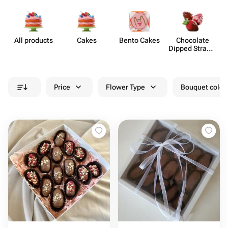
All products
Cakes
Bento Cakes
Chocolate
Mi
Dipped Strawb​
erries
Price
Flower Type
Bouquet colou