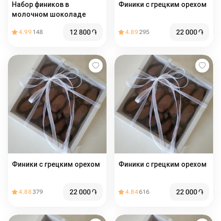
Набор фиников в
Финики с грецким орехом
молочном шоколаде
12 800
֏
22 000
֏
4.99
148
4.89
295
Финики с грецким орехом
Финики с грецким орехом
22 000
֏
22 000
֏
4.88
379
4.84
616