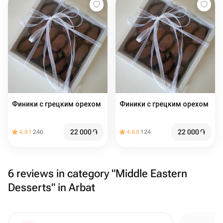
Финики с грецким орехом
Финики с грецким орехом
22 000
֏
22 000
֏
4.81
246
4.68
124
6 reviews in category "Middle Eastern
Desserts" in Arbat