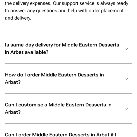
переписали от руки. Папа был
the delivery expenses. Our support service is always ready
счастлив, и для меня это самое
to answer any questions and help with order placement
главное. Огромное спасибо за вашу
and delivery.
отзывчивость, профессионализм и
искреннее желание сделать праздник
незабываемым. От всей души
Is same-day delivery for Middle Eastern Desserts
рекомендую! Если вы хотите подарить
in Arbat available?
своим близким не просто подарок, а
настоящие эмоции и быть
уверенными, что всё будет
How do I order Middle Eastern Desserts in
выполнено с любовью и безупречно,
Arbat?
смело обращайтесь именно сюда. Вы
точно не пожалеете!
Can I customise a Middle Eastern Desserts in
Arbat?
Can I order Middle Eastern Desserts in Arbat if I