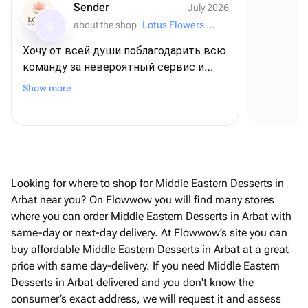
Sender
July 2026
about the shop
Lotus Flowers and Gifts
S
Хочу от всей души поблагодарить всю
команду за невероятный сервис и
Se
внимание к деталям! ❤️ Для меня этот
Show more
заказ был очень важным - я
оформляла его из США, чтобы
поздравить папу с днем рождения, и,
честно говоря, очень переживала. Но с
самого начала команда была
постоянно на связи, отвечала на все
Looking for where to shop for Middle Eastern Desserts in
вопросы и подарила мне полное
Arbat near you? On Flowwow you will find many stores
спокойствие и уверенность В итоге
where you can order Middle Eastern Desserts in Arbat with
всё было даже лучше, чем я могла
same-day or next-day delivery. At Flowwow’s site you can
представить! Безумно вкусный торт,
buy affordable Middle Eastern Desserts in Arbat at a great
роскошные шарики, красивая
price with same day-delivery. If you need Middle Eastern
упаковка, а самое трогательное - мою
Desserts in Arbat delivered and you don't know the
открытку с пожеланиями аккуратно
consumer’s exact address, we will request it and assess