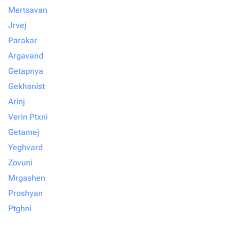
Mertsavan
Jrvej
Parakar
Argavand
Getapnya
Gekhanist
Arinj
Verin Ptxni
Getamej
Yeghvard
Zovuni
Mrgashen
Proshyan
Ptghni