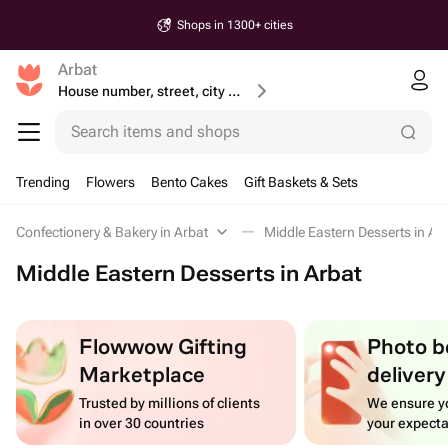
Shops in 1300+ cities
Arbat
House number, street, city or postcode
Search items and shops
Trending
Flowers
Bento Cakes
Gift Baskets & Sets
Confectionery & Bakery in Arbat
Middle Eastern Desserts in Ar
Middle Eastern Desserts in Arbat
Flowwow Gifting
Photo b
Marketplace
delivery
Trusted by millions of clients
We ensure yo
in over 30 countries
your expecta