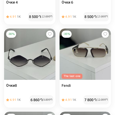
Очки 4
Очки 6
8 500
֏
8 500
֏
4.91
1K
17 000
֏
4.91
1K
17 000
֏
-
30
%
-
35
%
The last one
Очки8
Fendi
6 860
֏
7 800
֏
4.91
1K
9 800
֏
4.91
1K
12 000
֏