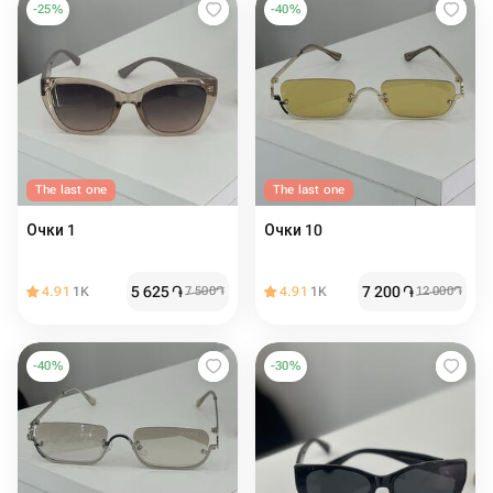
-
25
%
-
40
%
The last one
The last one
Очки 1
Очки 10
5 625
֏
7 200
֏
4.91
1K
7 500
֏
4.91
1K
12 000
֏
-
40
%
-
30
%