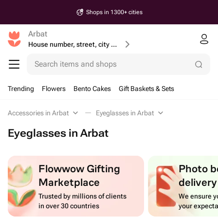
Shops in 1300+ cities
Arbat
House number, street, city or postcode
Search items and shops
Trending
Flowers
Bento Cakes
Gift Baskets & Sets
Accessories in Arbat
Eyeglasses in Arbat
Eyeglasses in Arbat
Flowwow Gifting
Photo b
Marketplace
delivery
Trusted by millions of clients
We ensure yo
in over 30 countries
your expecta