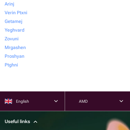
Arinj
Verin Ptxni
Getamej
Yeghvard
Zovuni
Mrgashen
Proshyan
Ptghni
English
AMD
Useful links