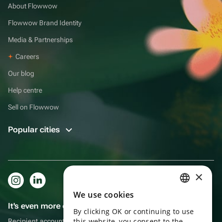
About Flowwow
Flowwow Brand Identity
Media & Partnerships
Careers
Our blog
Help centre
Sell on Flowwow
Popular cities
×
We use cookies
RUSSIAN
It's even more convenient in the app!
By clicking OK or continuing to use
ENGLISH
this website, you consent to the
Recipient account, extra rewards for purchases and reminders