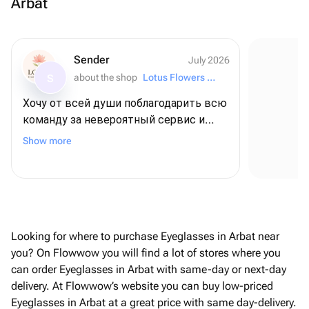
Arbat
Sender
July 2026
about the shop
Lotus Flowers and Gifts
S
Хочу от всей души поблагодарить всю
команду за невероятный сервис и
Se
внимание к деталям! ❤️ Для меня этот
Show more
заказ был очень важным - я
оформляла его из США, чтобы
поздравить папу с днем рождения, и,
честно говоря, очень переживала. Но с
самого начала команда была
постоянно на связи, отвечала на все
Looking for where to purchase Eyeglasses in Arbat near
вопросы и подарила мне полное
you? On Flowwow you will find a lot of stores where you
спокойствие и уверенность В итоге
can order Eyeglasses in Arbat with same-day or next-day
всё было даже лучше, чем я могла
delivery. At Flowwow’s website you can buy low-priced
представить! Безумно вкусный торт,
Eyeglasses in Arbat at a great price with same day-delivery.