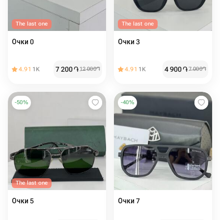
The last one
The last one
Очки 0
Очки 3
7 200
֏
4 900
֏
4.91
1K
12 000
֏
4.91
1K
7 000
֏
-
50
%
-
40
%
The last one
Очки 5
Очки 7