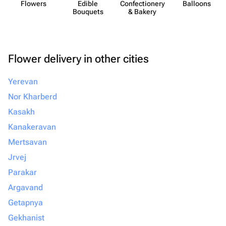
Flowers
Edible
Confect​ionery
Balloons
Bouquets
& Bakery
Flower delivery in other cities
Yerevan
Nor Kharberd
Kasakh
Kanakeravan
Mertsavan
Jrvej
Parakar
Argavand
Getapnya
Gekhanist