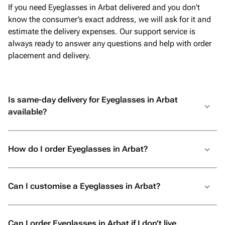
роскошные шарики, красивая
If you need Eyeglasses in Arbat delivered and you don't
упаковка, а самое трогательное - мою
know the consumer’s exact address, we will ask for it and
открытку с пожеланиями аккуратно
estimate the delivery expenses. Our support service is
переписали от руки. Папа был
always ready to answer any questions and help with order
счастлив, и для меня это самое
placement and delivery.
главное. Огромное спасибо за вашу
отзывчивость, профессионализм и
искреннее желание сделать праздник
Is same-day delivery for Eyeglasses in Arbat
незабываемым. От всей души
available?
рекомендую! Если вы хотите подарить
своим близким не просто подарок, а
настоящие эмоции и быть
How do I order Eyeglasses in Arbat?
уверенными, что всё будет
выполнено с любовью и безупречно,
смело обращайтесь именно сюда. Вы
Can I customise a Eyeglasses in Arbat?
точно не пожалеете!
Can I order Eyeglasses in Arbat if I don’t live