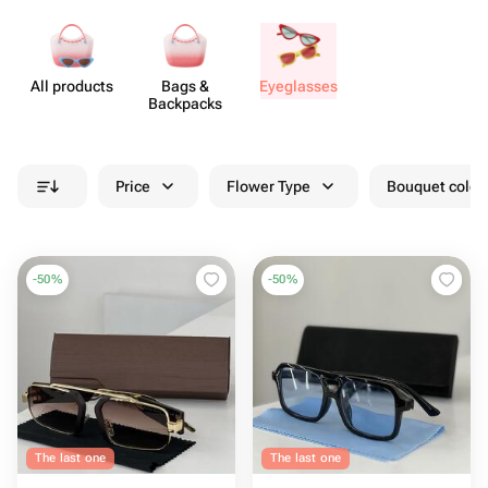
All products
Bags &
Eyeg​lasses
Backpacks
Price
Flower Type
Bouquet colou
-
50
%
-
50
%
The last one
The last one