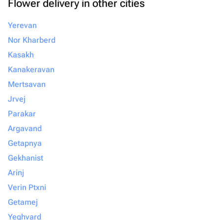
Flower delivery in other cities
Yerevan
Nor Kharberd
Kasakh
Kanakeravan
Mertsavan
Jrvej
Parakar
Argavand
Getapnya
Gekhanist
Arinj
Verin Ptxni
Getamej
Yeghvard