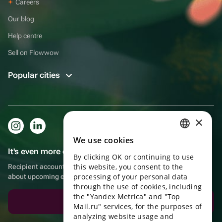
Careers
Our blog
Help centre
Sell on Flowwow
Popular cities
×
We use cookies
RUSSIAN
It's even more convenient in the app!
By clicking OK or continuing to use
ENGLISH
this website, you consent to the
Recipient account, extra rewards for purchases and reminders
UKRAINIAN
processing of your personal data
about upcoming events
through the use of cookies, including
PORTUGUESE
the "Yandex Metrica" and "Top
Download the app
Mail.ru" services, for the purposes of
SPANISH
analyzing website usage and