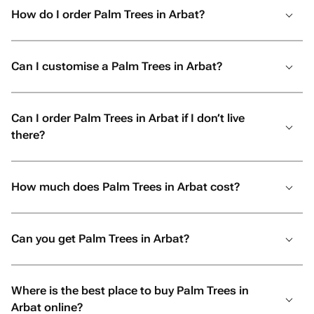
настоящие эмоции и быть
How do I order Palm Trees in Arbat?
уверенными, что всё будет
выполнено с любовью и безупречно,
смело обращайтесь именно сюда. Вы
Can I customise a Palm Trees in Arbat?
точно не пожалеете!
Can I order Palm Trees in Arbat if I don’t live
there?
How much does Palm Trees in Arbat cost?
Can you get Palm Trees in Arbat?
Where is the best place to buy Palm Trees in
Arbat online?