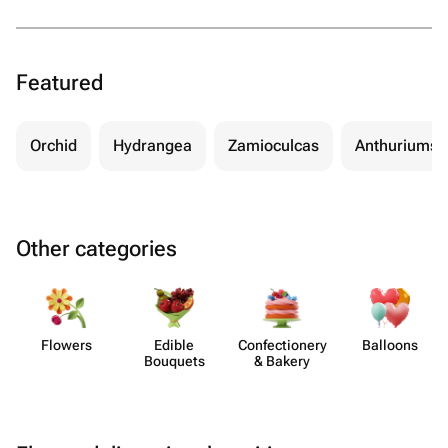
Featured
Orchid
Hydrangea
Zamioculcas
Anthuriums
Other categories
Flowers
Edible
Confect​ionery
Balloons
Bouquets
& Bakery