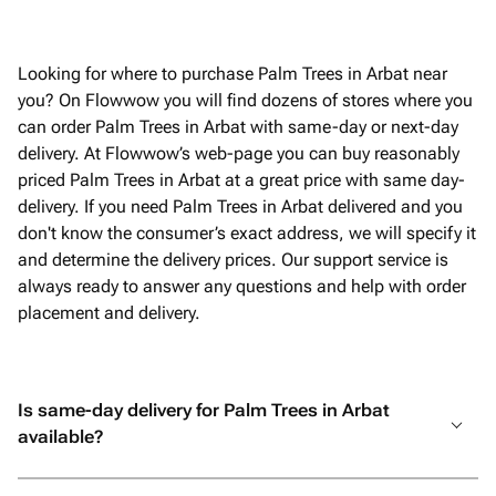
честно говоря, очень переживала. Но с
самого начала команда была
постоянно на связи, отвечала на все
Looking for where to purchase Palm Trees in Arbat near
вопросы и подарила мне полное
you? On Flowwow you will find dozens of stores where you
спокойствие и уверенность В итоге
can order Palm Trees in Arbat with same-day or next-day
всё было даже лучше, чем я могла
delivery. At Flowwow’s web-page you can buy reasonably
представить! Безумно вкусный торт,
priced Palm Trees in Arbat at a great price with same day-
роскошные шарики, красивая
delivery. If you need Palm Trees in Arbat delivered and you
упаковка, а самое трогательное - мою
don't know the consumer’s exact address, we will specify it
открытку с пожеланиями аккуратно
and determine the delivery prices. Our support service is
переписали от руки. Папа был
always ready to answer any questions and help with order
счастлив, и для меня это самое
placement and delivery.
главное. Огромное спасибо за вашу
отзывчивость, профессионализм и
искреннее желание сделать праздник
Is same-day delivery for Palm Trees in Arbat
незабываемым. От всей души
available?
рекомендую! Если вы хотите подарить
своим близким не просто подарок, а