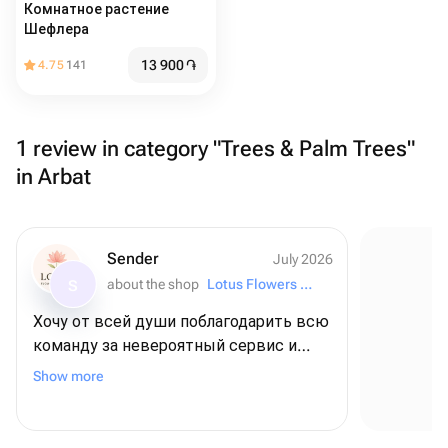
Комнатное растение
Шефлера
13 900
֏
4.75
141
1 review in category "Trees & Palm Trees"
in Arbat
Sender
July 2026
about the shop
Lotus Flowers and Gifts
S
Хочу от всей души поблагодарить всю
команду за невероятный сервис и
Se
внимание к деталям! ❤️ Для меня этот
Show more
заказ был очень важным - я
оформляла его из США, чтобы
поздравить папу с днем рождения, и,