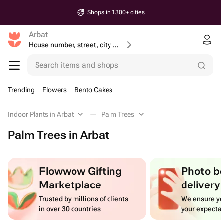
Shops in 1300+ cities
Arbat
House number, street, city or postcode
Search items and shops
Trending
Flowers
Bento Cakes
Indoor Plants in Arbat
Palm Trees
Palm Trees in Arbat
Flowwow Gifting
Photo b
Marketplace
delivery
Trusted by millions of clients
We ensure yo
in over 30 countries
your expecta