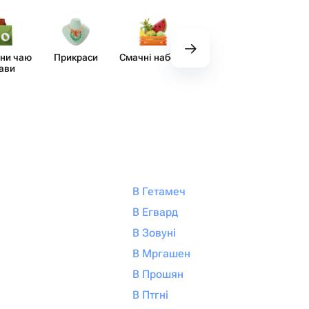
ни чаю
Прикраси
Смачні набори
Декор
Аксе
кави
В Гетамеч
В Егвард
В Зовуні
В Мргашен
В Прошян
В Птгні