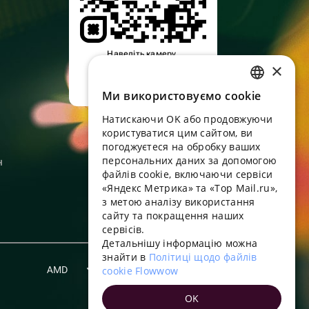
Наведіть камеру,
×
завантажте додаток
Ми використовуємо cookie
RUSSIAN
Натискаючи OK або продовжуючи
ENGLISH
користуватися цим сайтом, ви
UKRAINIAN
погоджуєтеся на обробку ваших
персональних даних за допомогою
н
PORTUGUESE
файлів cookie, включаючи сервіси
«Яндекс Метрика» та «Top Mail.ru»,
SPANISH
з метою аналізу використання
сайту та покращення наших
HUNGARIAN
сервісів.
ITALIAN
Детальнішу інформацію можна
знайти в
Політиці щодо файлів
FRENCH
AMD
cookie Flowwow
Українська
TURKISH
OK