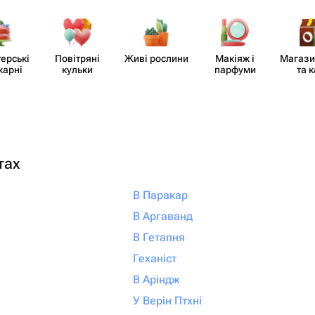
отите подарить
то подарок, а
ыть уверенными,
​ерські
Повітряні
Живі рослини
Макіяж і
Магази
но с любовью и
карні
кульки
парфуми
та 
ращайтесь именно
алеете!
тах
В Паракар
В Аргаванд
В Гетапня
Геханіст
В Аріндж
У Верін Птхні