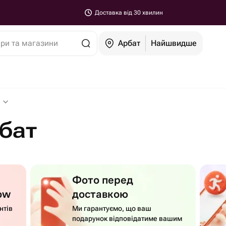
Доставка від 30 хвилин
ари та магазини
Арбат
Найшвидше
бат
Фото перед
ow
доставкою
нтів
Ми гарантуємо, що ваш
подарунок відповідатиме вашим