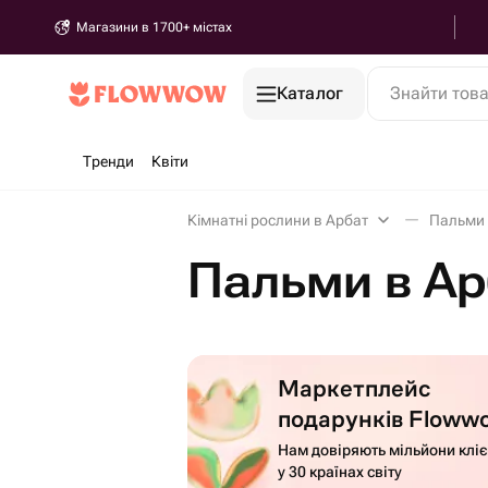
Магазини в 1700+ містах
Каталог
Знайти тов
Тренди
Квіти
Кімнатні рослини в Арбат
Пальми
Пальми в Ар
Маркетплейс
подарунків Floww
Нам довіряють мільйони кліє
у 30 країнах світу