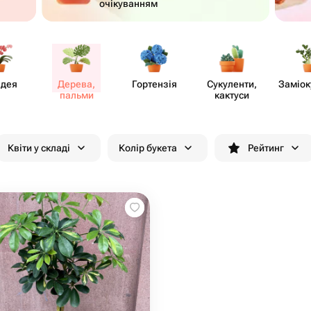
очікуванням
ідея
Дерева,
Гортензія
Суку​ленти,
Заміок
пальми
кактуси
Квіти у складі
Колір букета
Рейтинг