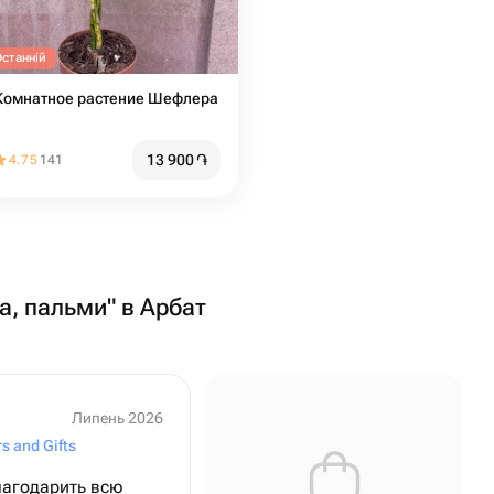
Останній
Комнатное растение Шефлера
13 900
֏
4.75
141
ва, пальми" в Арбат
Липень 2026
s and Gifts
лагодарить всю