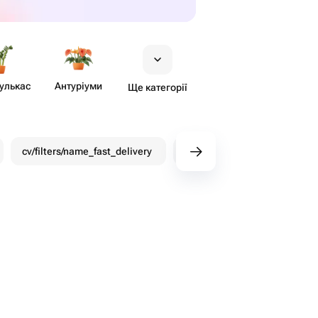
​улькас
Антуріуми
Ще категорії
cv/filters/name_fast_delivery
Знижки
Бонуси W