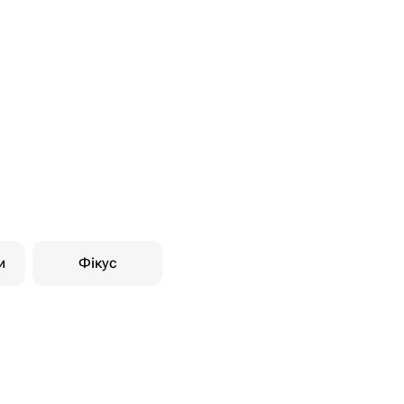
и
Фікус