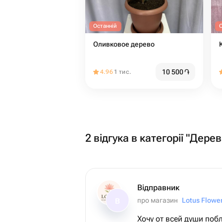
Останній
Оливковое дерево
10 500
֏
4.96
1 тис.
2 відгука в категорії "Дере
Відправник
про магазин
Lotus Flower
В
Хочу от всей души поб