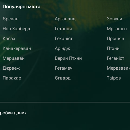
Популярні міста
Єреван
Аргаванд
Зовуни
Нор Харберд
Гетапня
Мргашен
Касах
Геханіст
Прошян
Канакераван
Аріндж
Птхни
Мерцаван
Верин Птхни
Геганіст
Джрвеж
Гетамеч
Мердзава
Паракар
Єгвард
Таїров
бробки даних