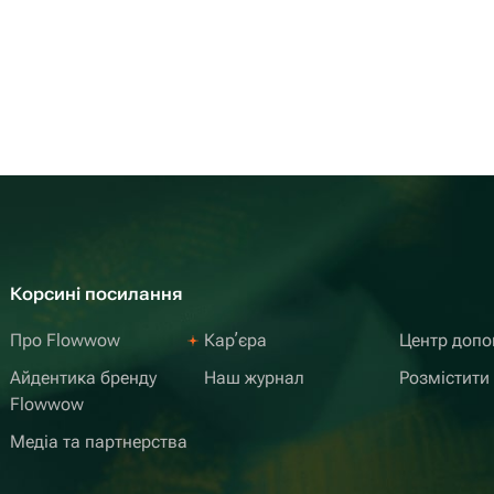
Корсині посилання
Про Flowwow
Карʼєра
Центр доп
Айдентика бренду
Наш журнал
Розмістити
Flowwow
Медіа та партнерства