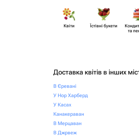
незабываемым. От всей души
рекомендую! Если вы х
своим близким не прос
настоящие эмоции и б
Квіти
Їстівні букети
Кондит
что всё будет выполне
та пе
безупречно, смело об
сюда. Вы точно не пож
Доставка квітів в інших міс
В Єревані
У Нор Харберд
У Касах
Канакераван
В Мерцаван
В Джрвеж