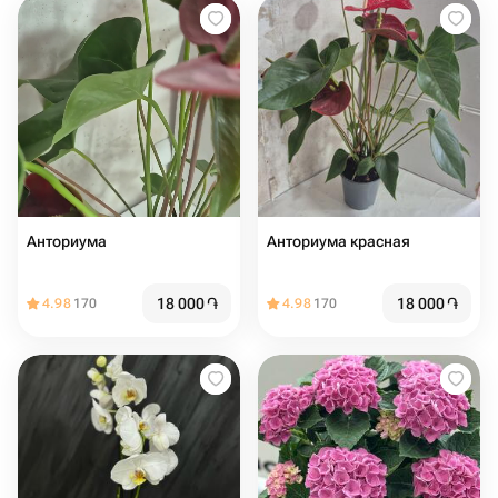
Анториума
Анториума красная
18 000
֏
18 000
֏
4.98
170
4.98
170