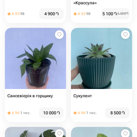
«Крассула»
4 900
֏
5 100
֏
4.93
98
4.93
98
6 000
֏
Сансевієрія в горщику
Сукулент
10 000
֏
8 500
֏
4.96
1 тис.
4.96
1 тис.