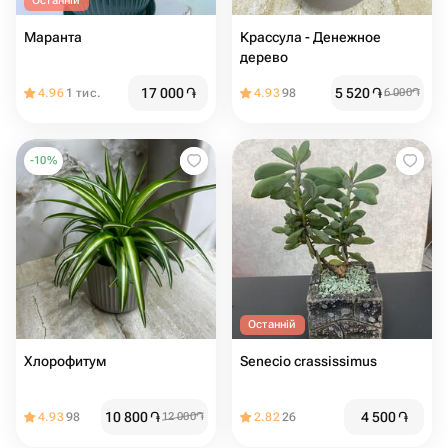
Останній
Маранта
Крассула - Денежное
дерево
17 000
֏
5 520
֏
4.96
1 тис.
4.93
98
6 000
֏
-
10
%
Останній
Хлорофитум
Senecio crassissimus
10 800
֏
4 500
֏
4.93
98
12 000
֏
2.82
26