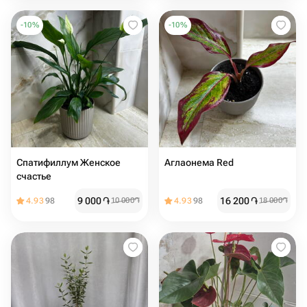
-
10
%
-
10
%
Спатифиллум Женское
Аглаонема Red
счастье
9 000
֏
16 200
֏
4.93
98
10 000
֏
4.93
98
18 000
֏