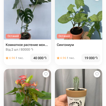
Останній
Останній
Комнатное растение монстера
Сингониум
Від 2 шт / 80000 ֏
40 000
֏
19 000
֏
4.96
1 тис.
4.96
1 тис.