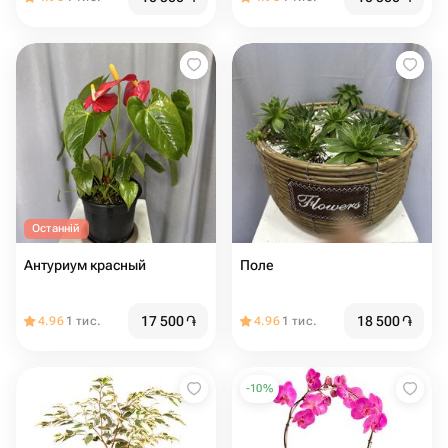
Останній
Антуриум красный
Поле
17 500
֏
18 500
֏
4.96
1 тис.
4.96
1 тис.
-
10
%