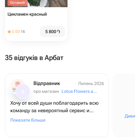
Останній
Цикламен красный
5 800
֏
5.00
16
35 відгуків в Арбат
Відправник
Липень 2026
про магазин
Lotus Flowers and Gifts
В
Хочу от всей души поблагодарить всю
команду за невероятный сервис и
Дивити
внимание к деталям! ❤️ Для меня этот
Показати більше
заказ был очень важным - я оформляла
его из США, чтобы поздравить папу с