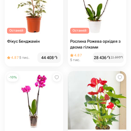
Останній
Останній
Фікус Бенджамін
Рослина Рожева орхідея з
двома гілками
4.87
44 408
֏
28 436
֏
4.87
5 тис.
31 595
֏
5 тис.
-
10
%