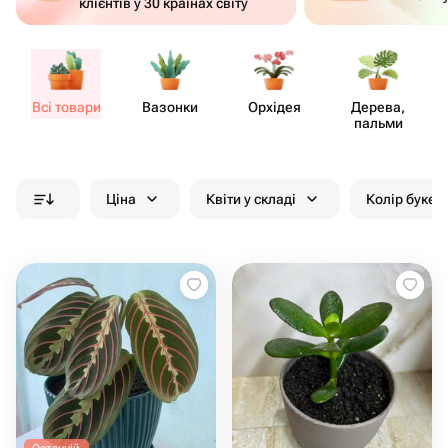
клієнтів у 30 країнах світу
Всі товари
Вазонки
Орхідея
Дерева,
пальми
Ціна
Квіти у складі
Колір букет