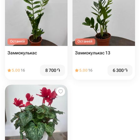
Останній
Останній
Замиокулькас
Замиокулькас 13
8 700
֏
6 300
֏
5.00
16
5.00
16