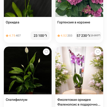
Орхидеа
Гортензия в корзине
23 100
֏
57 230
֏
4.75
407
4.52
203
59 000
֏
Спатифиллум
Фиолетовая орхидея
Фаленопсис в подарочной