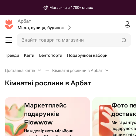
Магазини в 1700+ містах
Арбат
Місто, вулиця, будинок
Знайти товари та магазини
Тренди
Квіти
Бенто торти
Подарункові набори
Доставка квітів
Кімнатні рослини в Арбат
Кімнатні рослини в Арбат
Маркетплейс
Фото п
подарунків
достав
Flowwow
Ми гаранту
подарунок в
Нам довіряють мільйони
вашим очік