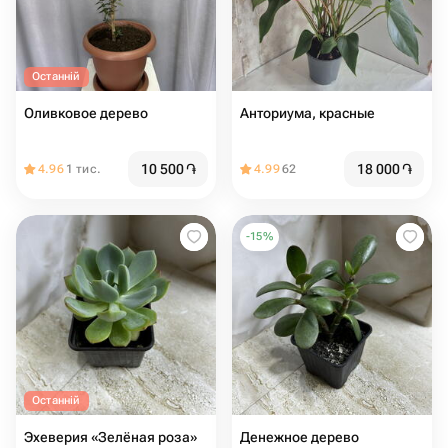
Останній
Оливковое дерево
Анториума, красные
10 500
֏
18 000
֏
4.96
1 тис.
4.99
62
-
15
%
Останній
Эхеверия «Зелёная роза»
Денежное дерево