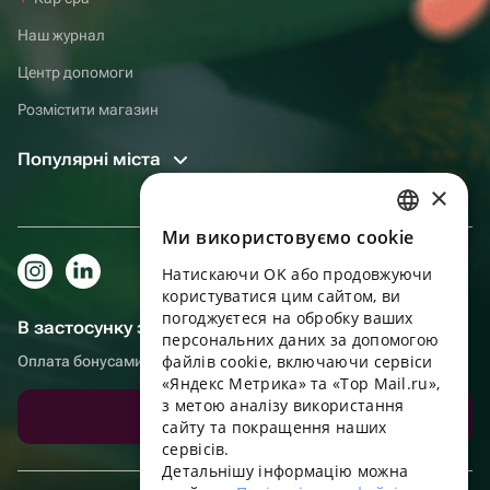
Наш журнал
Центр допомоги
Розмістити магазин
Популярні міста
×
Ми використовуємо cookie
RUSSIAN
Натискаючи OK або продовжуючи
ENGLISH
користуватися цим сайтом, ви
UKRAINIAN
погоджуєтеся на обробку ваших
В застосунку зручніше!
персональних даних за допомогою
PORTUGUESE
файлів cookie, включаючи сервіси
Оплата бонусами, самовивіз, зручний чат підтримки
«Яндекс Метрика» та «Top Mail.ru»,
SPANISH
з метою аналізу використання
Завантажити додаток
сайту та покращення наших
HUNGARIAN
сервісів.
ITALIAN
Детальнішу інформацію можна