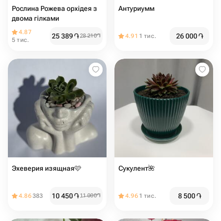
Рослина Рожева орхідея з
Антуриумм
двома гілками
4.87
25 389
֏
26 000
֏
28 210
֏
4.91
1 тис.
5 тис.
Эхеверия изящная🩷
Сукулент🌺
10 450
֏
8 500
֏
4.86
383
11 000
֏
4.96
1 тис.