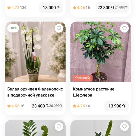
упаковке
18 000
֏
22 800
֏
4.73
126
4.56
16
24 000
֏
-
10
%
Останній
Белая орхидея Фаленопсис
Комнатное растение
в подарочной упаковке
Шефлера
23 400
֏
13 900
֏
4.56
16
26 000
֏
4.75
141