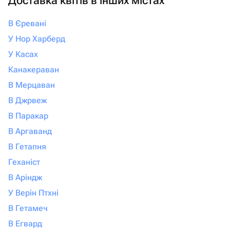
Доставка квітів в інших містах
что всё будет выполнено с любовью и
безупречно, смело обращайтесь
В Єревані
именно сюда. Вы точно не пожалеете!
У Нор Харберд
У Касах
Канакераван
В Мерцаван
В Джрвеж
В Паракар
В Аргаванд
В Гетапня
Геханіст
В Аріндж
У Верін Птхні
В Гетамеч
В Егвард