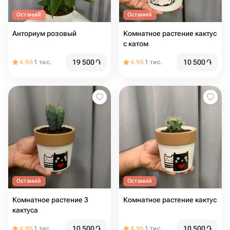
Останній
Останній
Анториум розовый
Комнатное растение кактус
с катом
19 500
֏
10 500
֏
4.96
1 тис.
4.96
1 тис.
Останній
Останній
Комнатное растение 3
Комнатное растение кактус
кактуса
10 500
֏
10 500
֏
4.96
1 тис.
4.96
1 тис.