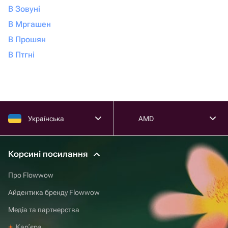
В Зовуні
В Мргашен
В Прошян
В Птгні
Українська
AMD
Корсині посилання
Про Flowwow
Айдентика бренду Flowwow
Медіа та партнерства
Карʼєра