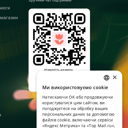
зручний чат підтримки
омоги
 магазин
Наведіть камеру,
×
завантажте додаток
Ми використовуємо cookie
RUSSIAN
Натискаючи OK або продовжуючи
ENGLISH
користуватися цим сайтом, ви
UKRAINIAN
погоджуєтеся на обробку ваших
персональних даних за допомогою
н
PORTUGUESE
файлів cookie, включаючи сервіси
«Яндекс Метрика» та «Top Mail.ru»,
SPANISH