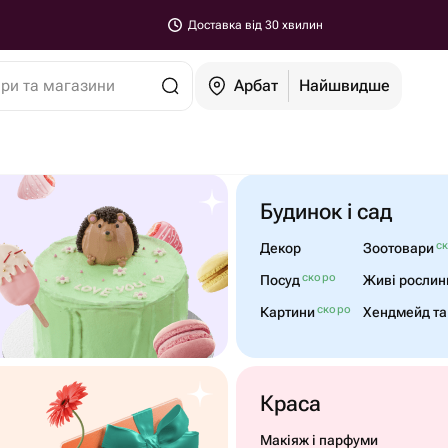
Доставка від 30 хвилин
ари та магазини
Арбат
Найшвидше
Будинок і сад
с
Декор
Зоотовари
скоро
Посуд
Живі рослин
скоро
Картини
Хендмейд та
Краса
Макіяж і парфуми