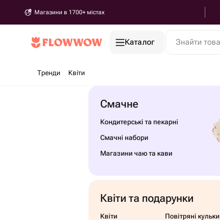
Магазини в 1700+ містах
Каталог
Знайти тов
Тренди
Квіти
Смачне
Кондитерські та пекарні
Смачні набори
Магазини чаю та кави
Квіти та подарунки
Квіти
Повітряні кульки