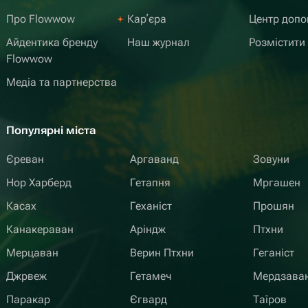
елать праздник
Про Flowwow
Карʼєра
Центр доп
отите подарить
Айдентика бренду
Наш журнал
Розмістити
то подарок, а
Flowwow
ыть уверенными,
Медіа та партнерства
но с любовью и
ращайтесь именно
алеете!
Популярні міста
Єреван
Аргаванд
Зовуни
Нор Харберд
Гетапня
Мргашен
Касах
Геханіст
Прошян
Канакераван
Аріндж
Птхни
Мерцаван
Верин Птхни
Геганіст
Джрвеж
Гетамеч
Мердзава
Паракар
Єгвард
Таїров