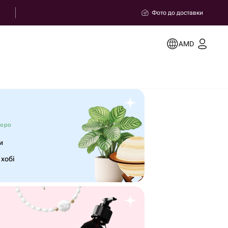
Фото до доставки
AMD
коро
и
 хобі