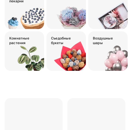
пекарни
Комнатные
Съедобные
Воздушные
растения
букеты
шары