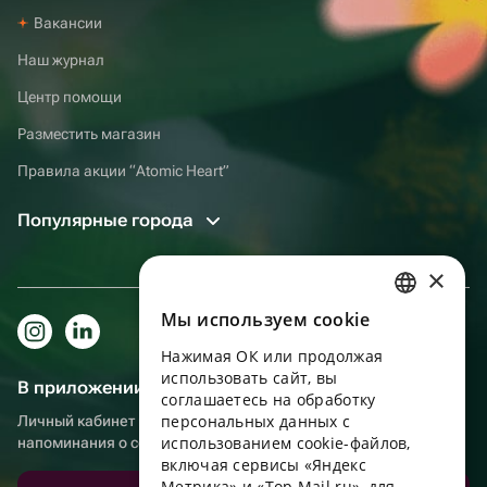
искреннее желание сделать праздник
Вакансии
незабываемым. От всей души
Наш журнал
рекомендую! Если вы хотите подарить
своим близким не просто подарок, а
Центр помощи
настоящие эмоции и быть уверенными,
Разместить магазин
что всё будет выполнено с любовью и
безупречно, смело обращайтесь
Правила акции “Atomic Heart”
именно сюда. Вы точно не пожалеете!
Популярные города
×
Мы используем сookie
RUSSIAN
Нажимая ОК или продолжая
ENGLISH
использовать сайт, вы
В приложении еще удобнее!
UKRAINIAN
соглашаетесь на обработку
персональных данных с
Личный кабинет получателя, больше бонусов за покупки и
PORTUGUESE
использованием cookie-файлов,
напоминания о событиях
включая сервисы «Яндекс
SPANISH
Метрика» и «Top Mail.ru», для