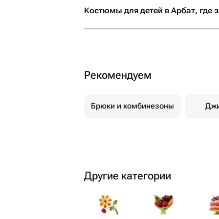
рекомендую! Если вы х
Костюмы для детей в Арбат, где 
своим близким не прос
настоящие эмоции и б
что всё будет выполне
безупречно, смело об
сюда. Вы точно не пож
Рекомендуем
Брюки и комбинезоны
Дж
Другие категории