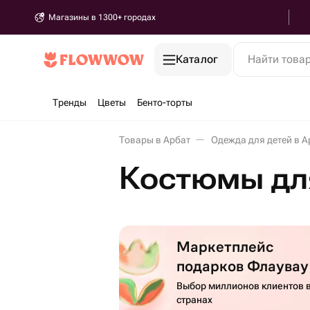
Магазины в 1300+ городах
Каталог
Найти това
Тренды
Цветы
Бенто-торты
Товары в Арбат
Одежда для детей в А
Костюмы для
Маркетплейс
подарков Флаувау
Выбор миллионов клиентов в
странах