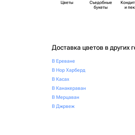
Цветы
Съедобные
Кондит
букеты
и пе
Доставка цветов в других 
В Ереване
В Нор Харберд
В Касах
В Канакераван
В Мерцаван
В Джрвеж