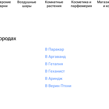
​ерские
Воздушные
Комнатные
Косметика и
Магази
карни
шары
растения
парф​юмерия
и к
городах
В Паракар
В Аргаванд
В Гетапня
В Геханист
В Ариндж
В Верин Птхни