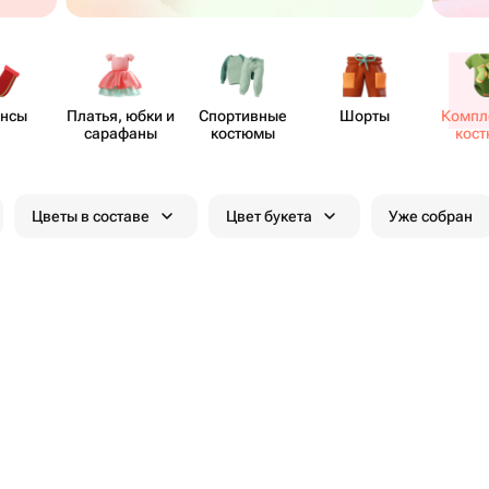
нсы
Платья, юбки и
Спор​тивные
Шорты
Компл
сарафаны
костюмы
кос
Цветы в составе
Цвет букета
Уже собран