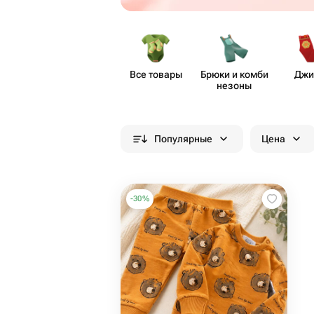
Все товары
Брюки и комби​
Джи
незоны
Популярные
Цена
-
30
%