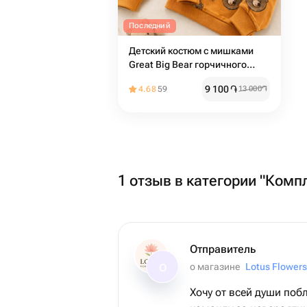
Последний
Детский костюм с мишками
Great Big Bear горчичного
цвета
9 100
֏
4.68
59
13 000
֏
1 отзыв в категории "Комп
Отправитель
о магазине
Lotus Flowers
О
Хочу от всей души поб