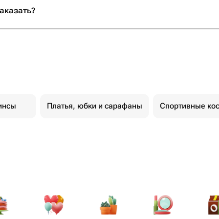
отите подарить
заказать?
то подарок, а
ыть уверенными,
но с любовью и
ращайтесь именно
алеете!
инсы
Платья, юбки и сарафаны
Спортивные ко