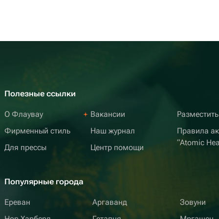
Полезные ссылки
О Флаувау
Вакансии
Разместить
Фирменный стиль
Наш журнал
Правила а
“Atomic Hea
Для прессы
Центр помощи
Популярные города
Ереван
Аргаванд
Зовуни
Нор Харберд
Гетапня
Мргашен