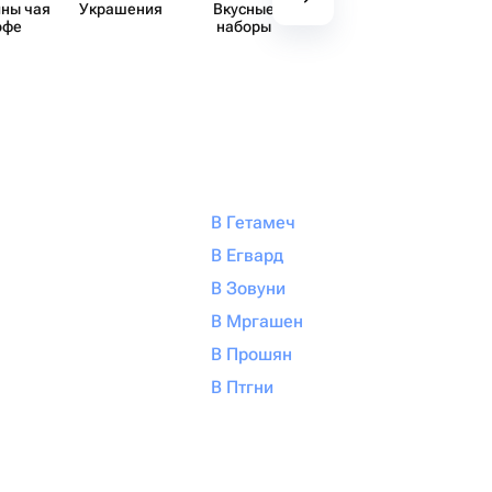
ны чая
Украшения
Вкусные
Декор
Аксе​
офе
наборы
В Гетамеч
В Егвард
В Зовуни
В Мргашен
В Прошян
В Птгни