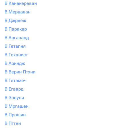
В Канакераван
В Мерцаван
В Джрвеж
В Паракар
В Аргаванд
В Гетапня
В Геханист
В Ариндж
В Верин Птхни
В Гетамеч
В Егвард
В Зовуни
В Мргашен
В Прошян
В Птгни