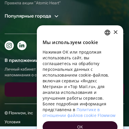
Правила акции “Atomic Heart”
Популярные города
×
Мы используем сookie
RUSSIAN
Нажимая ОК или продолжая
ENGLISH
использовать сайт, вы
В приложении еще удобнее!
UKRAINIAN
соглашаетесь на обработку
персональных данных с
Личный кабинет получателя, больше бонусов за покупки и
PORTUGUESE
использованием cookie-файлов,
напоминания о событиях
включая сервисы «Яндекс
SPANISH
Метрика» и «Top Mail.ru», для
Скачать приложение
анализа использования и
HUNGARIAN
улучшения работы сервисов.
ITALIAN
Более подробная информация
представлена в
Политике в
FRENCH
© Flowwow, inc
отношении файлов cookie Flowwow
TURKISH
Условия
OK