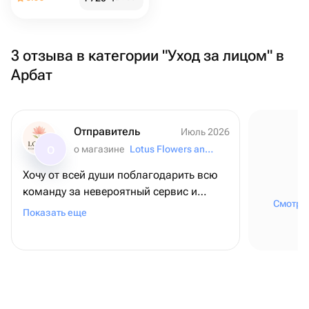
3 отзыва в категории "Уход за лицом" в
Арбат
Отправитель
Июль 2026
о магазине
Lotus Flowers and Gifts
О
Хочу от всей души поблагодарить всю
команду за невероятный сервис и
Смотрет
внимание к деталям! ❤️ Для меня этот
Показать еще
заказ был очень важным - я оформляла
его из США, чтобы поздравить папу с
днем рождения, и, честно говоря, очень
переживала. Но с самого начала
команда была постоянно на связи,
отвечала на все вопросы и подарила