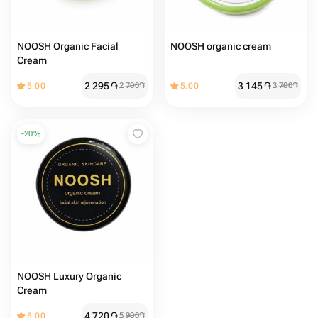
NOOSH Organic Facial
NOOSH organic cream
Cream
2 295
֏
3 145
֏
5.00
2 700
֏
5.00
3 700
֏
-
20
%
NOOSH Luxury Organic
Cream
4 720
֏
5.00
5 900
֏