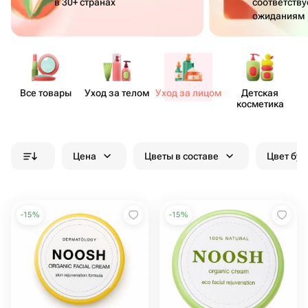
в 30+ странах
соответств
ожиданиям
Все товары
Уход за телом
Уход за лицом
Детская
косметика
Цена
Цветы в составе
Цвет бук
-
15
%
-
15
%