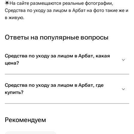
🌟На сайте размещаются реальные фотографии,
мне полное спокойствие и уверенность
Средства по уходу за лицом в Арбат на фото такие же и
В итоге всё было даже лучше, чем я
в живую.
могла представить! Безумно вкусный
торт, роскошные шарики, красивая
упаковка, а самое трогательное - мою
Ответы на популярные вопросы
открытку с пожеланиями аккуратно
переписали от руки. Папа был счастлив,
Средства по уходу за лицом в Арбат, какая
и для меня это самое главное.
цена?
Огромное спасибо за вашу
отзывчивость, профессионализм и
искреннее желание сделать праздник
Средства по уходу за лицом в Арбат, где
незабываемым. От всей души
купить?
рекомендую! Если вы хотите подарить
своим близким не просто подарок, а
настоящие эмоции и быть уверенными,
что всё будет выполнено с любовью и
Рекомендуем
безупречно, смело обращайтесь
именно сюда. Вы точно не пожалеете!