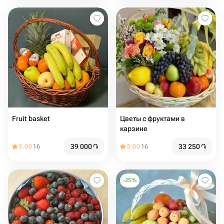
Fruit basket
Цветы с фруктами в
карзине
39 000
֏
33 250
֏
5.00
16
5.00
16
-
25
%