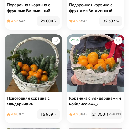
Подарочная корзина с
Подарочная корзина с
фруктами Витаминный
фруктами Витаминный
заряд
заряд2
25 000
֏
32 507
֏
4.95
542
4.95
542
-
25
%
Новогодняя корзина с
Корзинка с мандаринами и
мандаринами
нобилисом🎄🍊
15 959
֏
21 750
֏
4.90
971
4.90
845
29 000
֏