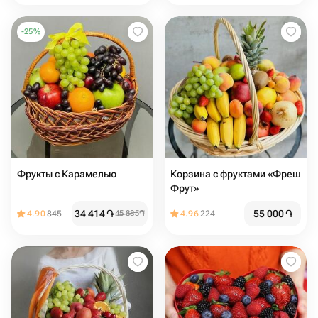
-
25
%
Фрукты с Карамелью
Корзина с фруктами «Фреш
Фрут»
34 414
֏
55 000
֏
4.90
845
45 885
֏
4.96
224