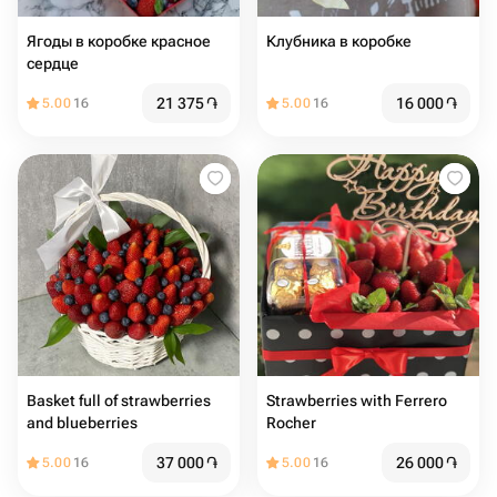
Ягоды в коробке красное
Клубника в коробке
сердце
21 375
֏
16 000
֏
5.00
16
5.00
16
Basket full of strawberries
Strawberries with Ferrero
and blueberries
Rocher
37 000
֏
26 000
֏
5.00
16
5.00
16