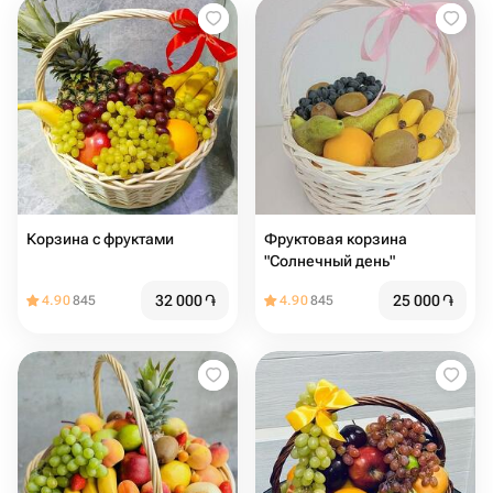
Корзина с фруктами
Фруктовая корзина
"Солнечный день"
32 000
֏
25 000
֏
4.90
845
4.90
845