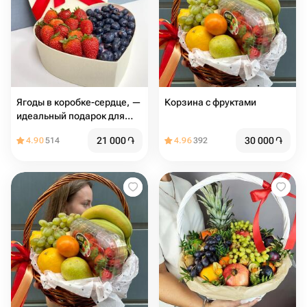
Ягоды в коробке-сердце, —
Корзина с фруктами
идеальный подарок для
любого случая
21 000
֏
30 000
֏
4.90
514
4.96
392