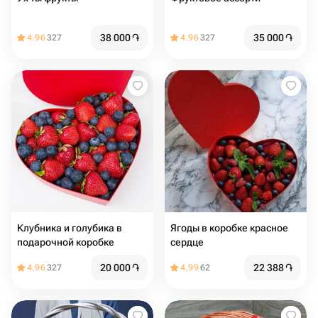
38 000
֏
35 000
֏
4.96
327
4.96
327
Клубника и голубика в
Ягоды в коробке красное
подарочной коробке
сердце
20 000
֏
22 388
֏
4.96
327
4.99
62