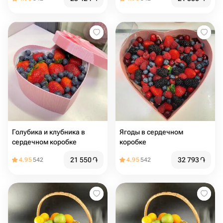
Голубика и клубника в
Ягоды в сердечном
сердечном коробке
коробке
21 550
֏
32 793
֏
4.95
542
4.95
542