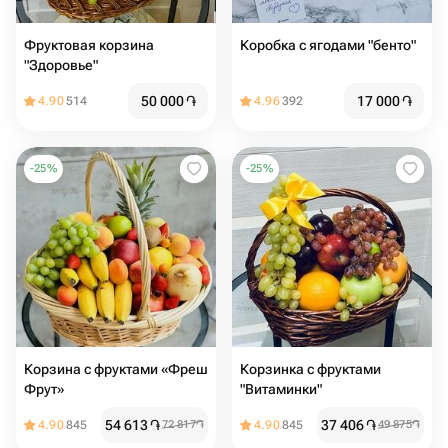
Фруктовая корзина
Коробка с ягодами "бенто"
"Здоровье"
50 000
֏
17 000
֏
4.90
514
4.96
392
-
25
%
-
25
%
Корзина с фруктами «Фреш
Корзинка с фруктами
Фрут»
"Витаминки"
54 613
֏
37 406
֏
4.90
845
72 817
֏
4.90
845
49 875
֏