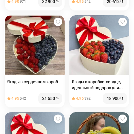
32 900
֏
20 612
֏
4.90
971
4.95
542
Ягоды в сердечном короб
Ягоды в коробке-сердце, —
идеальный подарок для
любого случая
21 550
֏
18 900
֏
4.95
542
4.96
392