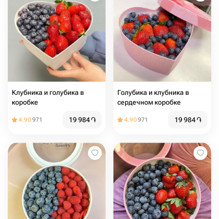
Клубника и голубика в
Голубика и клубника в
коробке
сердечном коробке
19 984
֏
19 984
֏
4.90
971
4.90
971