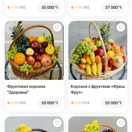
Коктейль"
35 000
֏
37 000
֏
4.96
392
4.96
392
Фруктовая корзина
Корзина с фруктами «Фреш
"Здоровье"
Фрут»
50 000
֏
55 000
֏
4.96
392
4.90
514