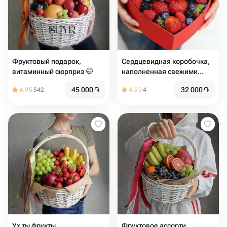
Фруктовый подарок,
Сердцевидная коробочка,
витаминный сюрприз 🤭
наполненная свежими
ягодами
45 000
֏
32 000
֏
4.95
542
4.50
4
Ух ты фрукты
Фруктовое ассорти