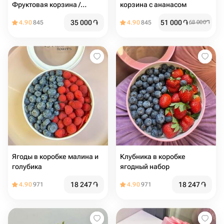
Фруктовая корзина /
корзина с ананасом
Корзина с фруктами /
35 000
֏
51 000
֏
4.90
845
4.90
845
68 000
֏
Клубника / Черешня
Ягоды в коробке малина и
Клубника в коробке
голубика
ягодный набор
18 247
֏
18 247
֏
4.90
971
4.90
971