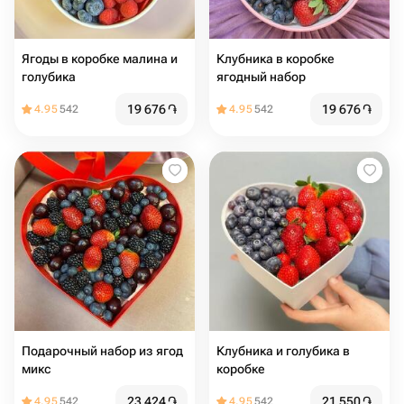
Ягоды в коробке малина и
Клубника в коробке
голубика
ягодный набор
19 676
֏
19 676
֏
4.95
542
4.95
542
Подарочный набор из ягод
Клубника и голубика в
микс
коробке
23 424
֏
21 550
֏
4.95
542
4.95
542