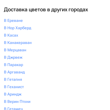
Доставка цветов в других городах
В Ереване
В Нор Харберд
В Касах
В Канакераван
В Мерцаван
В Джрвеж
В Паракар
В Аргаванд
В Гетапня
В Геханист
В Ариндж
В Верин Птхни
В Гетамеч