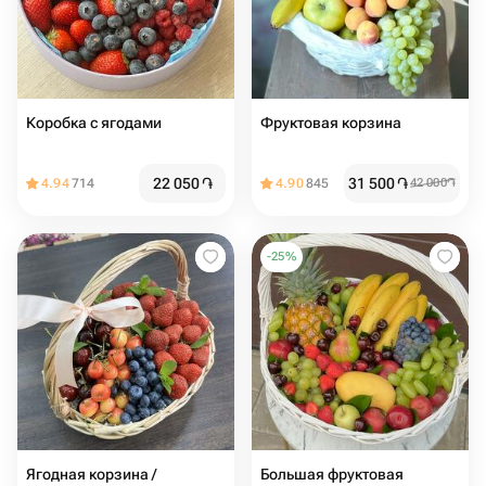
Коробка с ягодами
Фруктовая корзина
22 050
֏
31 500
֏
4.94
714
4.90
845
42 000
֏
-
25
%
Ягодная корзина /
Большая фруктовая