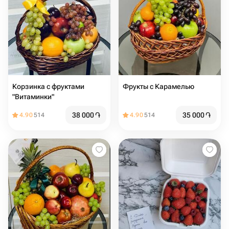
Корзинка с фруктами
Фрукты с Карамелью
"Витаминки"
38 000
֏
35 000
֏
4.90
514
4.90
514