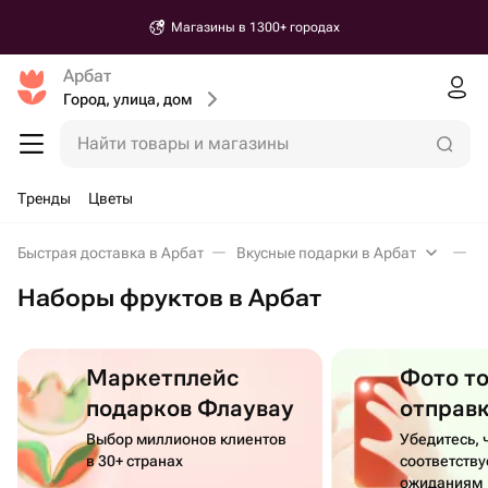
Магазины в 1300+ городах
Арбат
Город, улица, дом
Найти товары и магазины
Тренды
Цветы
Быстрая доставка в Арбат
Вкусные подарки в Арбат
П
Наборы фруктов в Арбат
Маркетплейс
Фото т
подарков Флаувау
отправ
Выбор миллионов клиентов
Убедитесь, 
в 30+ странах
соответств
ожиданиям