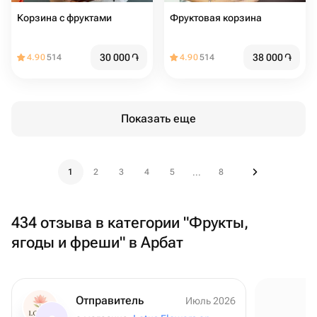
Корзина с фруктами
Фруктовая корзина
30 000
֏
38 000
֏
4.90
514
4.90
514
Показать еще
1
2
3
4
5
8
...
434 отзыва в категории "Фрукты,
ягоды и фреши" в Арбат
Отправитель
Июль 2026