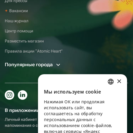
Для прессы
Вакансии
Наш журнал
Центр помощи
Разместить магазин
Правила акции “Atomic Heart”
Популярные города
×
Мы используем сookie
RUSSIAN
Нажимая ОК или продолжая
ENGLISH
использовать сайт, вы
В приложении еще удобнее!
UKRAINIAN
соглашаетесь на обработку
персональных данных с
Личный кабинет получателя, больше бонусов за покупки и
PORTUGUESE
использованием cookie-файлов,
напоминания о событиях
включая сервисы «Яндекс