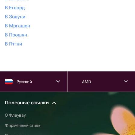
В Егвард
В Зовуни
В Мргашен
В Прошян
В Птгни
Русский
AMD
Полезные ссылки
О Флаувау
Фирменный стиль