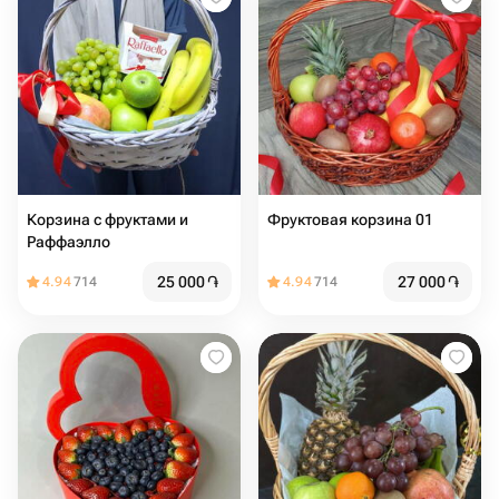
Корзина с фруктами и
Фруктовая корзина 01
Раффаэлло
25 000
֏
27 000
֏
4.94
714
4.94
714