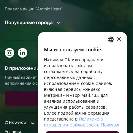
Правила акции “Atomic Heart”
Популярные города
×
Мы используем сookie
RUSSIAN
Нажимая ОК или продолжая
ENGLISH
использовать сайт, вы
В приложении еще удобнее!
UKRAINIAN
соглашаетесь на обработку
персональных данных с
Личный кабинет получателя, больше бонусов за покупки и
PORTUGUESE
использованием cookie-файлов,
напоминания о событиях
включая сервисы «Яндекс
SPANISH
Метрика» и «Top Mail.ru», для
Скачать приложение
анализа использования и
HUNGARIAN
улучшения работы сервисов.
ITALIAN
Более подробная информация
представлена в
Политике в
FRENCH
© Flowwow, inc
отношении файлов cookie Flowwow
TURKISH
Условия