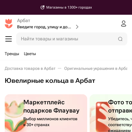
Магазины в 1300+ городах
Арбат
Введите город, улицу и дом доставки
Найти товары и магазины
Тренды
Цветы
Доставка товаров в Арбат
Оригинальные украшения в Арбат
Ювелирные кольца в Арбат
Маркетплейс
Фото т
подарков Флаувау
отправ
Выбор миллионов клиентов
Убедитесь, 
в 30+ странах
соответств
ожиданиям