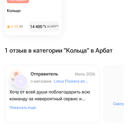
Последний
Кольцо
14 400
֏
4.98
39
16 000
֏
1 отзыв в категории "Кольца" в Арбат
Отправитель
Июль 2026
о магазине
Lotus Flowers and Gifts
О
Хочу от всей души поблагодарить всю
команду за невероятный сервис и
Смотрет
внимание к деталям! ❤️ Для меня этот
Показать еще
заказ был очень важным - я оформляла
его из США, чтобы поздравить папу с
днем рождения, и, честно говоря, очень