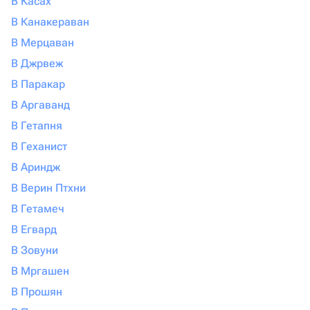
В Касах
В Канакераван
В Мерцаван
В Джрвеж
В Паракар
В Аргаванд
В Гетапня
В Геханист
В Ариндж
В Верин Птхни
В Гетамеч
В Егвард
В Зовуни
В Мргашен
В Прошян