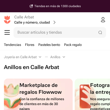
Tiendas en más de 1300 ciudades
Calle Arbat
Calle y número, ciudad
Buscar artículos y tiendas
Tendencias
Flores
Pasteles bento
Pack regalo
Joyería en Calle Arbat
Anillos
Anillos en Calle Arbat
Marketplace de
Fotograf
regalos Flowwow
la entre
Con la confianza de millones
Nos asegura
de clientes en más de 30
regalo cumpl
países
expectativa