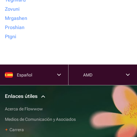
Zovuni
Mrgashen
Proshian
Ptgni
Español
AMD
Enlaces útiles
Acerca de Flowwow
Medios de Comunicación y Asociados
Carrera