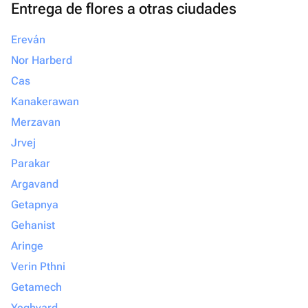
Entrega de flores a otras ciudades
что всё будет выполнено с любовью и
безупречно, смело обращайтесь
Ereván
именно сюда. Вы точно не пожалеете!
Nor Harberd
Cas
Kanakerawan
Merzavan
Jrvej
Parakar
Argavand
Getapnya
Gehanist
Aringe
Verin Pthni
Getamech
Yeghvard