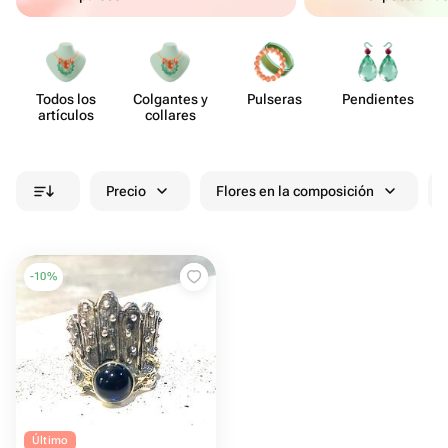
Todos los
Colgantes y
Pulseras
Pend​ientes
artículos
collares
Precio
Flores en la composición
-
10
%
Último