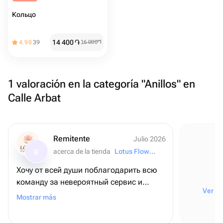
Кольцо
14 400
֏
4.98
39
16 000
֏
1 valoración en la categoría "Anillos" en
Calle Arbat
Remitente
Julio 2026
acerca de la tienda
Lotus Flowers and Gifts
R
Хочу от всей души поблагодарить всю
команду за невероятный сервис и
Ver to
внимание к деталям! ❤️ Для меня этот
Mostrar más
заказ был очень важным - я оформляла
его из США, чтобы поздравить папу с