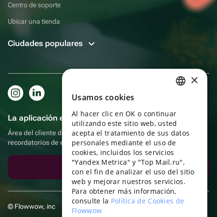
Centro de soporte
Ubicar una tienda
Ciudades populares
×
Usamos cookies
RUSSIAN
Al hacer clic en OK o continuar
ENGLISH
La aplicación es aún más práctica.
utilizando este sitio web, usted
UKRAINIAN
acepta el tratamiento de sus datos
Área del cliente del destinatario, más bonos por compras y
personales mediante el uso de
recordatorios de eventos
PORTUGUESE
cookies, incluidos los servicios
"Yandex Metrica" y "Top Mail.ru",
SPANISH
Descargar la aplicación
con el fin de analizar el uso del sitio
web y mejorar nuestros servicios.
HUNGARIAN
Para obtener más información,
ITALIAN
consulte la
Política de Cookies de
© Flowwow, inc
Flowwow
FRENCH