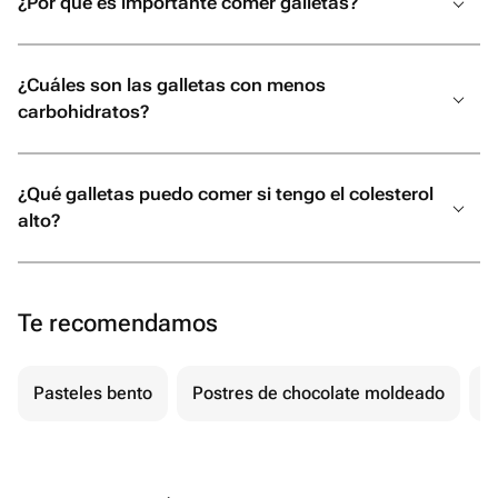
¿Por qué es importante comer galletas?
¿Cuáles son las galletas con menos
carbohidratos?
¿Qué galletas puedo comer si tengo el colesterol
alto?
Te recomendamos
Pasteles bento
Postres de chocolate moldeado
T