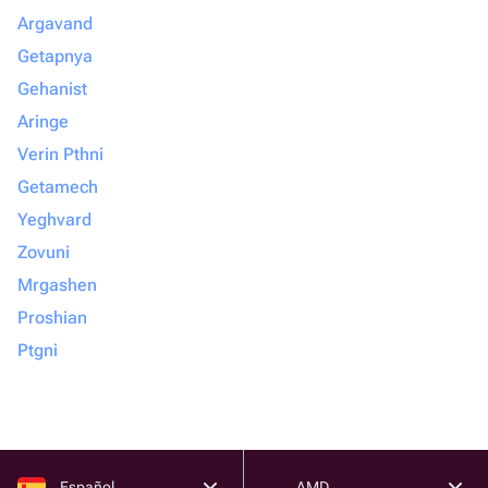
Argavand
Getapnya
Gehanist
Aringe
Verin Pthni
Getamech
Yeghvard
Zovuni
Mrgashen
Proshian
Ptgni
Español
AMD