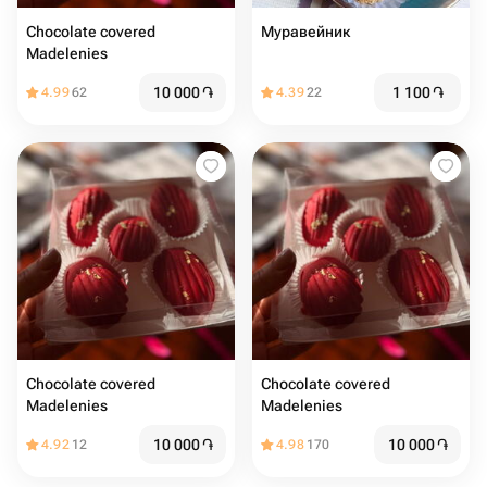
Chocolate covered
Муравейник
Madelenies
10 000
֏
1 100
֏
4.99
62
4.39
22
Chocolate covered
Chocolate covered
Madelenies
Madelenies
10 000
֏
10 000
֏
4.92
12
4.98
170