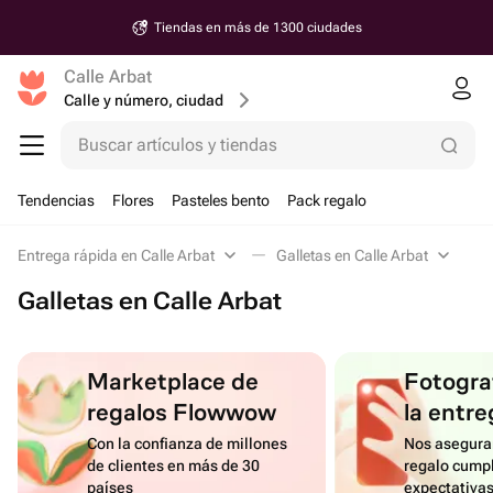
Tiendas en más de 1300 ciudades
Calle Arbat
Calle y número, ciudad
Buscar artículos y tiendas
Tendencias
Flores
Pasteles bento
Pack regalo
Entrega rápida en Calle Arbat
Galletas en Calle Arbat
Galletas en Calle Arbat
Marketplace de
Fotograf
regalos Flowwow
la entre
Con la confianza de millones
Nos asegura
de clientes en más de 30
regalo cumpl
países
expectativa