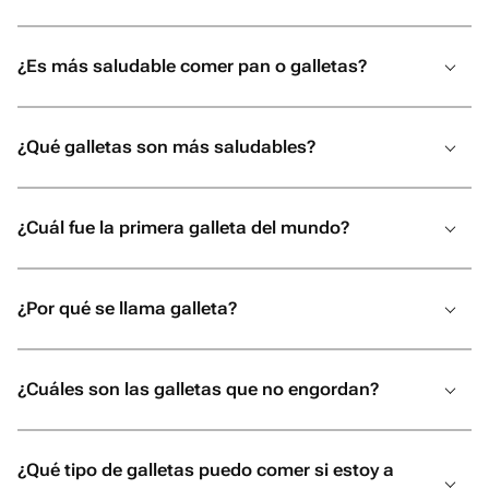
В итоге всё было даже лучше, чем я
могла представить! Безумно вкусный
торт, роскошные шарики, красивая
¿Es más saludable comer pan o galletas?
упаковка, а самое трогательное - мою
открытку с пожеланиями аккуратно
переписали от руки. Папа был счастлив,
¿Qué galletas son más saludables?
и для меня это самое главное.
Огромное спасибо за вашу
отзывчивость, профессионализм и
¿Cuál fue la primera galleta del mundo?
искреннее желание сделать праздник
незабываемым. От всей души
рекомендую! Если вы хотите подарить
¿Por qué se llama galleta?
своим близким не просто подарок, а
настоящие эмоции и быть уверенными,
что всё будет выполнено с любовью и
¿Cuáles son las galletas que no engordan?
безупречно, смело обращайтесь
именно сюда. Вы точно не пожалеете!
¿Qué tipo de galletas puedo comer si estoy a