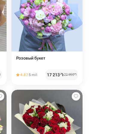
Розовый букет
17 213
֏
֏
4.87
5 mil
22 950
֏