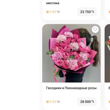
мистика
23 750
֏
5.00
16
Гвоздики и Пионавидные розы
28 000
֏
5.00
16