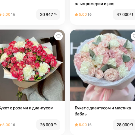
альстромерии и роз
20 947
֏
47 000
֏
5.00
16
5.00
16
Букет с розами и диантусом
Букет с диантусом и мистика
бабль
26 000
֏
28 000
֏
5.00
16
5.00
16