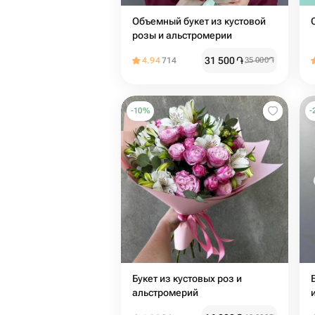
Объемный букет из кустовой
розы и альстромерии
31 500
֏
4.94
714
35 000
֏
-
10
%
-
Букет из кустовых роз и
альстромерий