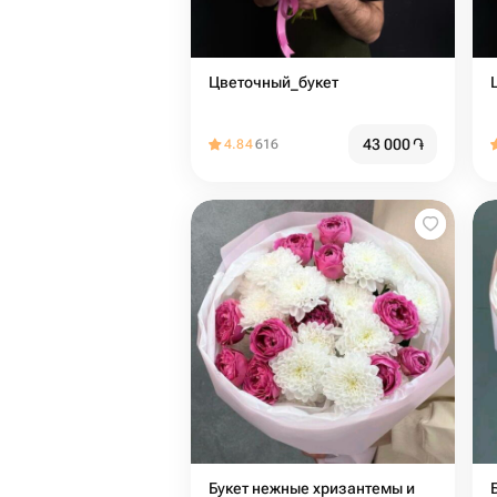
Цветочный_букет
43 000
֏
4.84
616
Букет нежные хризантемы и