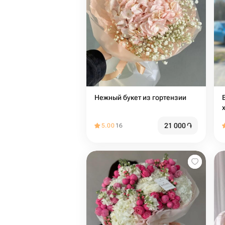
Нежный букет из гортензии
21 000
֏
5.00
16