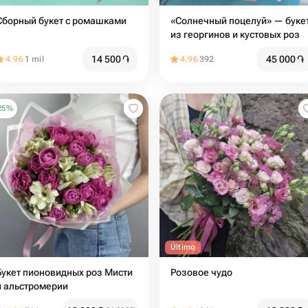
Сборный букет с ромашками
«Солнечный поцелуй» — буке
из георгинов и кустовых роз
14 500
֏
45 000
֏
4.96
1 mil
4.96
392
25
%
Último
Букет пионовидных роз Мисти
Розовое чудо
и альстромерии