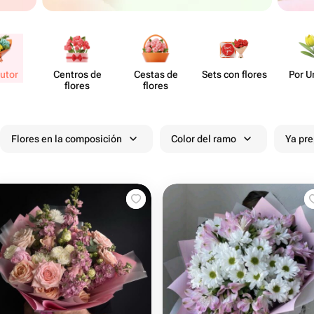
utor
Centros de
Cestas de
Sets con flores
Por U
flores
flores
Flores en la composición
Color del ramo
Ya pr