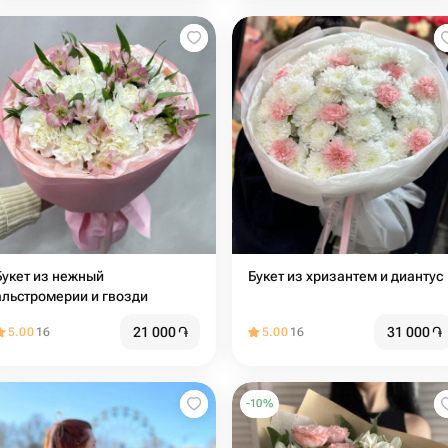
Букет из нежный
Букет из хризантем и диантус
альстромерии и гвозди
21 000
֏
31 000
֏
5.00
16
5.00
16
-
10
%