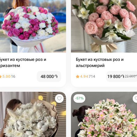
Букет из кустовые роз и
Букет из кустовых роз и
хризантем
альстромерий
48 000
֏
19 800
֏
5.00
16
4.94
714
22 000
-
57
%