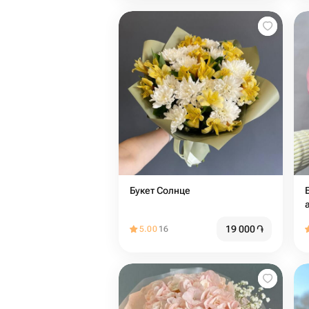
Букет Солнце
19 000
֏
5.00
16