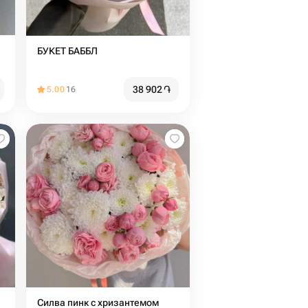
БУКЕТ БАББЛ
38 902
֏
5.00
16
Силва пинк с хризантемом