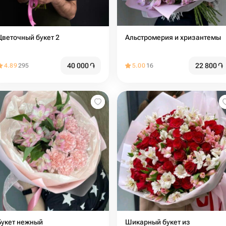
Цветочный букет 2
Альстромерия и хризантемы
40 000
֏
22 800
֏
4.89
295
5.00
16
Букет нежный
Шикарный букет из