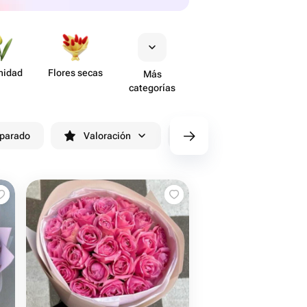
nidad
Flores secas
Más
categorías
eparado
Valoración
Entrega antes de 90 minutos