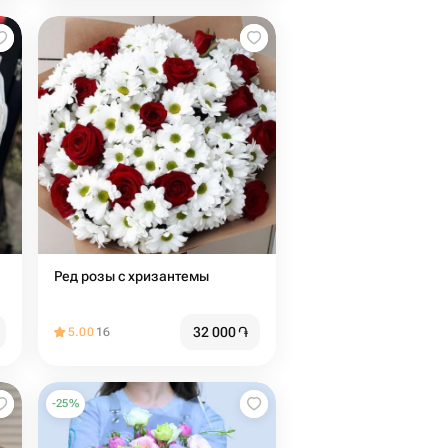
Ред розы с хризантемы
32 000
֏
5.00
16
-
25
%