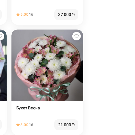
37 000
֏
5.00
16
Букет Весна
21 000
֏
5.00
16