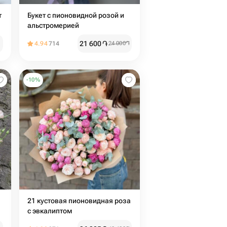
т
Букет с пионовидной розой и
альстромерией
21 600
֏
4.94
714
24 000
֏
-
10
%
21 кустовая пионовидная роза
с эвкалиптом