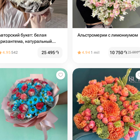
Авторский букет: белая
Альстромерии с лимониумом
хризантема, натуральный
хлопок, лагурус
25 495
֏
10 750
֏
4.95
542
4.94
1 mil
25 000