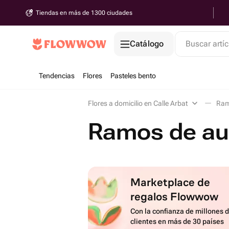
Tiendas en más de 1300 ciudades
Catálogo
Buscar artíc
Tendencias
Flores
Pasteles bento
Flores a domicilio en Calle Arbat
Ram
Ramos de aut
Marketplace de
regalos Flowwow
Con la confianza de millones 
clientes en más de 30 países