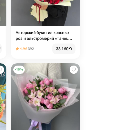
Авторский букет из красных
роз и альстромерий «Танец
Любви»
38 160
֏
֏
4.96
392
-
10
%