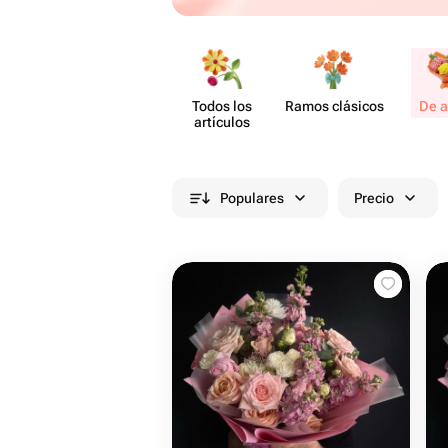
Todos los
Ramos clásicos
De a
artículos
Populares
Precio