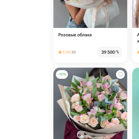
Розовые облака
39 500
֏
5.00
20
-
10
%