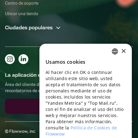
Centro de soporte
Ubicar una tienda
Ciudades populares
×
Usamos cookies
RUSSIAN
Al hacer clic en OK o continuar
ENGLISH
La aplicación es aún más práctica.
utilizando este sitio web, usted
UKRAINIAN
acepta el tratamiento de sus datos
Área del cliente del destinatario, más bonos por compras y
personales mediante el uso de
recordatorios de eventos
PORTUGUESE
cookies, incluidos los servicios
"Yandex Metrica" y "Top Mail.ru",
SPANISH
Descargar la aplicación
con el fin de analizar el uso del sitio
web y mejorar nuestros servicios.
HUNGARIAN
Para obtener más información,
ITALIAN
consulte la
Política de Cookies de
© Flowwow, inc
Flowwow
FRENCH