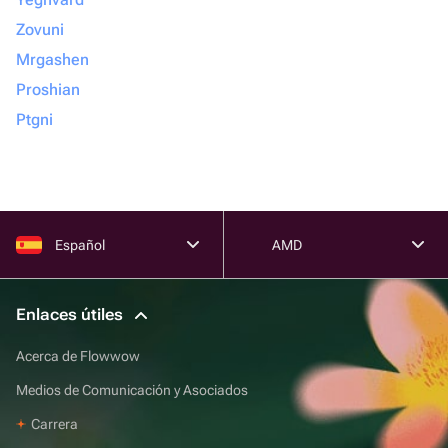
Zovuni
Mrgashen
Proshian
Ptgni
Español
AMD
Enlaces útiles
Acerca de Flowwow
Medios de Comunicación y Asociados
Carrera