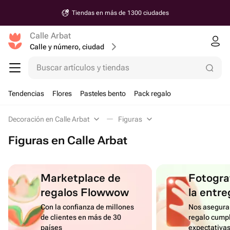
Tiendas en más de 1300 ciudades
Calle Arbat
Calle y número, ciudad
Buscar artículos y tiendas
Tendencias
Flores
Pasteles bento
Pack regalo
Decoración en Calle Arbat
Figuras
Figuras en Calle Arbat
Marketplace de
Fotograf
regalos Flowwow
la entre
Con la confianza de millones
Nos asegura
de clientes en más de 30
regalo cumpl
países
expectativa