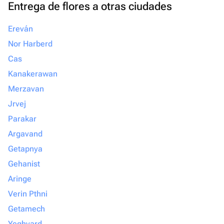
Entrega de flores a otras ciudades
что всё будет выполнено с любовью и
безупречно, смело обращайтесь
Ereván
именно сюда. Вы точно не пожалеете!
Nor Harberd
Cas
Kanakerawan
Merzavan
Jrvej
Parakar
Argavand
Getapnya
Gehanist
Aringe
Verin Pthni
Getamech
Yeghvard