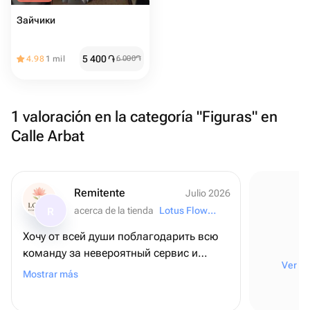
Зайчики
5 400
֏
4.98
1 mil
6 000
֏
1 valoración en la categoría "Figuras" en
Calle Arbat
Remitente
Julio 2026
acerca de la tienda
Lotus Flowers and Gifts
R
Хочу от всей души поблагодарить всю
команду за невероятный сервис и
Ver to
внимание к деталям! ❤️ Для меня этот
Mostrar más
заказ был очень важным - я оформляла
его из США, чтобы поздравить папу с