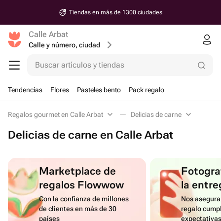
Tiendas en más de 1300 ciudades
Calle Arbat
Calle y número, ciudad
Buscar artículos y tiendas
Tendencias
Flores
Pasteles bento
Pack regalo
Regalos gourmet en Calle Arbat
Delicias de carne
Delicias de carne en Calle Arbat
Marketplace de
Fotograf
regalos Flowwow
la entre
Con la confianza de millones
Nos asegura
de clientes en más de 30
regalo cumpl
países
expectativa