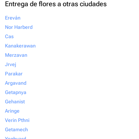
Entrega de flores a otras ciudades
что всё будет выполнено с любовью и
безупречно, смело обращайтесь
Ereván
именно сюда. Вы точно не пожалеете!
Nor Harberd
Cas
Kanakerawan
Merzavan
Jrvej
Parakar
Argavand
Getapnya
Gehanist
Aringe
Verin Pthni
Getamech
Yeghvard