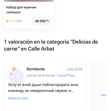
Набор для мужчин
Jameson
48 990
֏
4.85
213
1 valoración en la categoría "Delicias de
carne" en Calle Arbat
Remitente
Julio 2026
acerca de la tienda
Lotus Flowers and Gifts
R
Хочу от всей души поблагодарить всю
команду за невероятный сервис и
Ver to
внимание к деталям! ❤️ Для меня этот
Mostrar más
заказ был очень важным - я оформляла
его из США, чтобы поздравить папу с