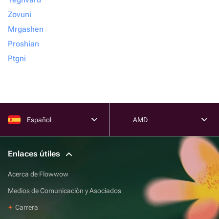
Zovuni
Mrgashen
Proshian
Ptgni
Español
AMD
Enlaces útiles
Acerca de Flowwow
Medios de Comunicación y Asociados
Carrera