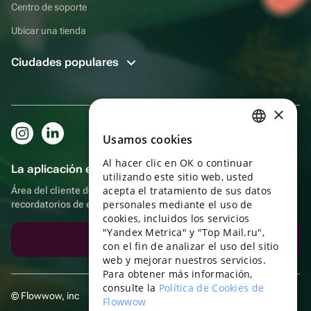
Centro de soporte
Ubicar una tienda
Ciudades populares
×
Usamos cookies
RUSSIAN
Al hacer clic en OK o continuar
ENGLISH
La aplicación es aún más práctica.
utilizando este sitio web, usted
UKRAINIAN
acepta el tratamiento de sus datos
Área del cliente del destinatario, más bonos por compras y
personales mediante el uso de
recordatorios de eventos
PORTUGUESE
cookies, incluidos los servicios
"Yandex Metrica" y "Top Mail.ru",
SPANISH
Descargar la aplicación
con el fin de analizar el uso del sitio
web y mejorar nuestros servicios.
HUNGARIAN
Para obtener más información,
ITALIAN
consulte la
Política de Cookies de
© Flowwow, inc
Flowwow
FRENCH