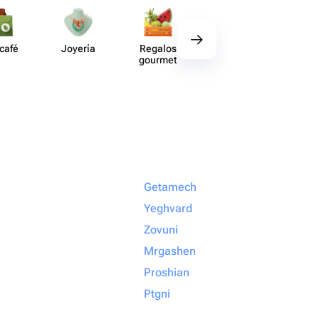
 café
Joyería
Regalos
Deco​ración
Acce​
gourmet
Getamech
Yeghvard
Zovuni
Mrgashen
Proshian
Ptgni