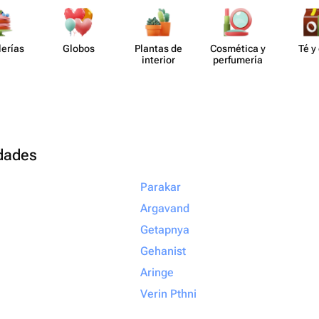
отите подарить
то подарок, а
ыть уверенными,
lerías
Globos
Plantas de
Cosmética y
Té y
но с любовью и
interior
perf​umería
ращайтесь именно
алеете!
udades
Parakar
Argavand
Getapnya
Gehanist
Aringe
Verin Pthni