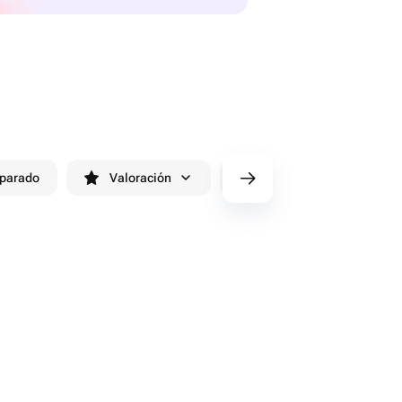
eparado
Valoración
cv/filters/name_fast_delivery