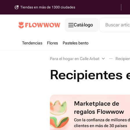
Tiendas en más de 1300 ciudades
Catálogo
Buscar artíc
Tendencias
Flores
Pasteles bento
Para el hogar en Calle Arbat
Recipie
Recipientes 
Marketplace de
regalos Flowwow
Con la confianza de millones 
clientes en más de 30 países