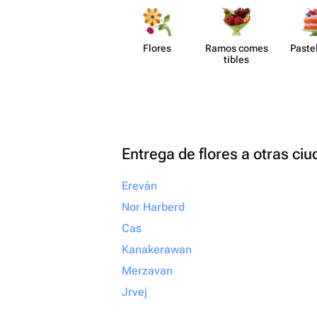
рекомендую! Если вы х
своим близким не прос
настоящие эмоции и б
Flores
Ramos comes​
Paste​
что всё будет выполне
tibles
безупречно, смело об
сюда. Вы точно не пож
Entrega de flores a otras ci
Ereván
Nor Harberd
Cas
Kanakerawan
Merzavan
Jrvej