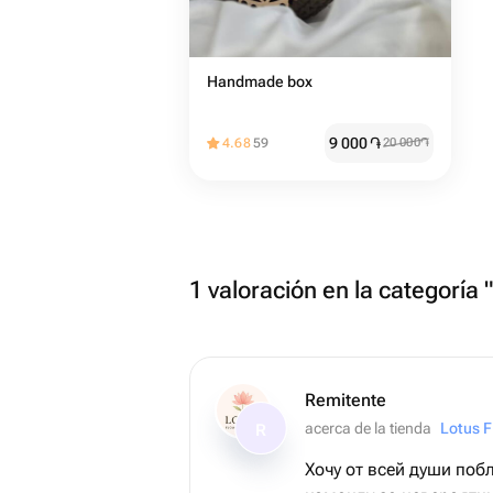
Handmade box
9 000
֏
4.68
59
20 000
֏
1 valoración en la categoría 
Remitente
acerca de la tienda
Lotus F
R
Хочу от всей души поб