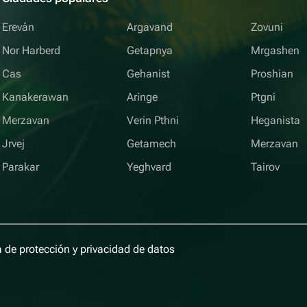
Ereván
Argavand
Zovuni
Nor Harberd
Getapnya
Mrgashen
Cas
Gehanist
Proshian
Kanakerawan
Aringe
Ptgni
Merzavan
Verin Pthni
Heganista
Jrvej
Getamech
Merzavan
Parakar
Yeghvard
Tairov
a de protección y privacidad de datos