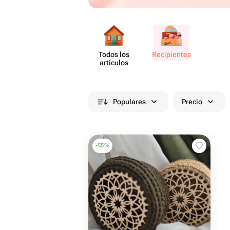
Todos los
Recip​ientes
artículos
Populares
Precio
-
55
%