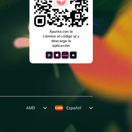
Apunta con la
cámara al código qr y
descarga la
aplicación
AMD
Español