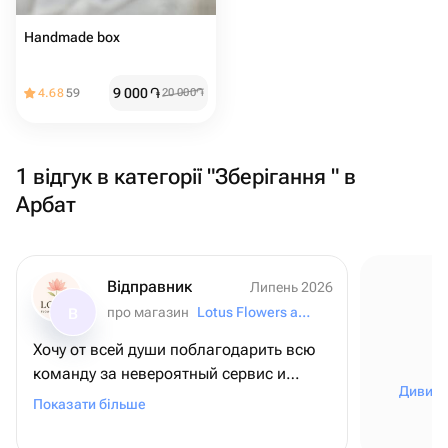
Handmade box
9 000
֏
4.68
59
20 000
֏
1 відгук в категорії "Зберігання " в
Арбат
Відправник
Липень 2026
про магазин
Lotus Flowers and Gifts
В
Хочу от всей души поблагодарить всю
команду за невероятный сервис и
Дивити
внимание к деталям! ❤️ Для меня этот
Показати більше
заказ был очень важным - я оформляла
его из США, чтобы поздравить папу с