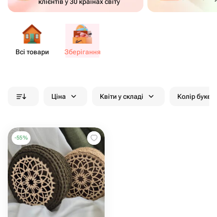
клієнтів у 30 країнах світу
Всі товари
Збер​ігання
Ціна
Квіти у складі
Колір букет
-
55
%