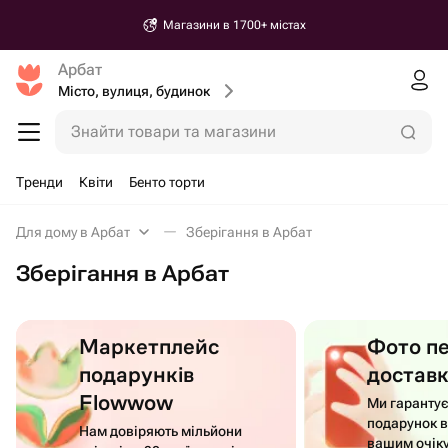
Магазини в 1700+ містах
Арбат
Місто, вулиця, будинок
Знайти товари та магазини
Тренди
Квіти
Бенто торти
Для дому в Арбат
Зберігання в Арбат
Зберігання в Арбат
Маркетплейс
Фото п
подарунків
достав
Flowwow
Ми гаранту
подарунок в
Нам довіряють мільйони
вашим очік