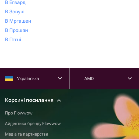
В Егвард
В Зовуні
В Мргашен
В Прошян
В Птгні
Українська
AMD
Корсині посилання
Про Flowwow
Айдентика бренду Flowwow
Медіа та партнерства