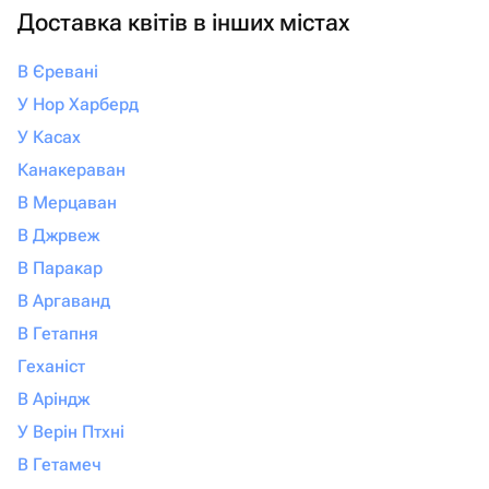
настоящие эмоции и быть уверенными,
Доставка квітів в інших містах
что всё будет выполнено с любовью и
безупречно, смело обращайтесь
В Єревані
именно сюда. Вы точно не пожалеете!
У Нор Харберд
У Касах
Канакераван
В Мерцаван
В Джрвеж
В Паракар
В Аргаванд
В Гетапня
Геханіст
В Аріндж
У Верін Птхні
В Гетамеч