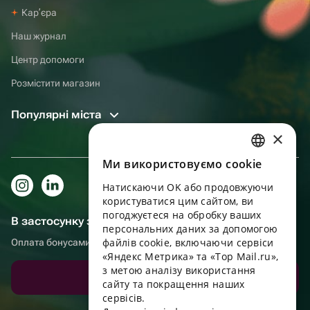
Карʼєра
Наш журнал
Центр допомоги
Розмістити магазин
Популярні міста
×
Ми використовуємо cookie
RUSSIAN
Натискаючи OK або продовжуючи
ENGLISH
користуватися цим сайтом, ви
UKRAINIAN
погоджуєтеся на обробку ваших
В застосунку зручніше!
персональних даних за допомогою
PORTUGUESE
файлів cookie, включаючи сервіси
Оплата бонусами, самовивіз, зручний чат підтримки
«Яндекс Метрика» та «Top Mail.ru»,
SPANISH
з метою аналізу використання
Завантажити додаток
сайту та покращення наших
HUNGARIAN
сервісів.
ITALIAN