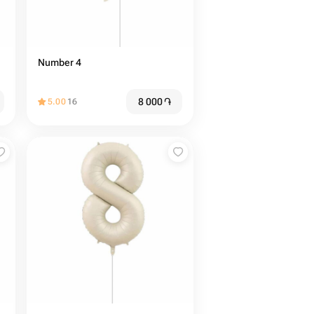
Number 4
8 000
֏
5.00
16