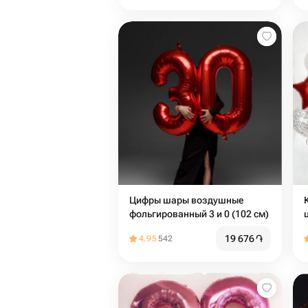
Цифры шары воздушные
фольгированный 3 и 0 (102 см)
19 676
֏
4.95
542