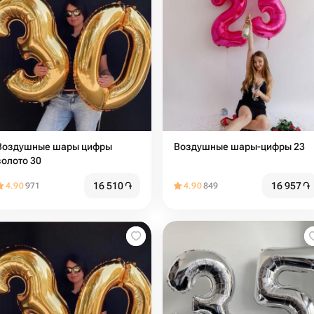
Воздушные шары цифры
Воздушные шары-цифры 23
золото 30
16 510
֏
16 957
֏
4.90
971
4.90
849