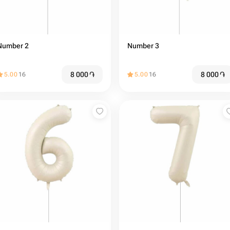
Number 2
Number 3
8 000
֏
8 000
֏
5.00
16
5.00
16