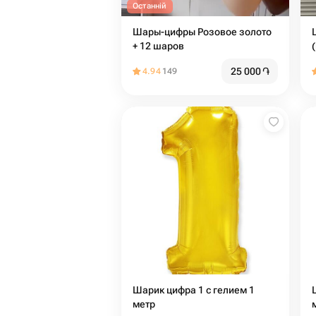
Останній
Шары-цифры Розовое золото
+ 12 шаров
25 000
֏
4.94
149
Шарик цифра 1 с гелием 1
метр