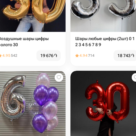
Воздушные шары цифры
Шары любые цифры (2шт) 0 1
золото 30
2 3 4 5 6 7 8 9
19 676
֏
18 743
֏
4.95
542
4.94
714