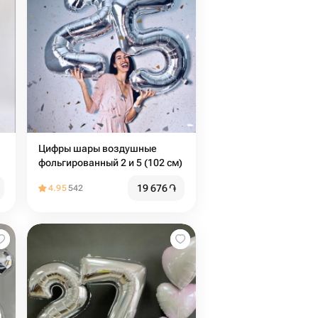
Цифры шары воздушные
фольгированный 2 и 5 (102 см)
19 676
֏
4.95
542