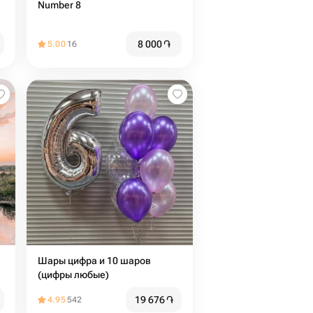
Number 8
8 000
֏
5.00
16
Шары цифра и 10 шаров
(цифры любые)
19 676
֏
4.95
542