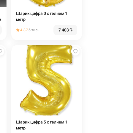
Шарик цифра 0 с гелием 1
)
метр
7 403
֏
4.87
5 тис.
Шарик цифра 5 с гелием 1
метр