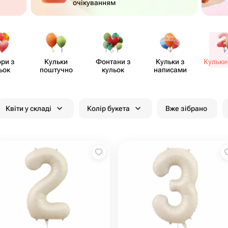
очікуванням
ри з
Кульки
Фонтани з
Кульки з
Кульки
ьок
поштучно
кульок
написами
Квіти у складі
Колір букета
Вже зібрано