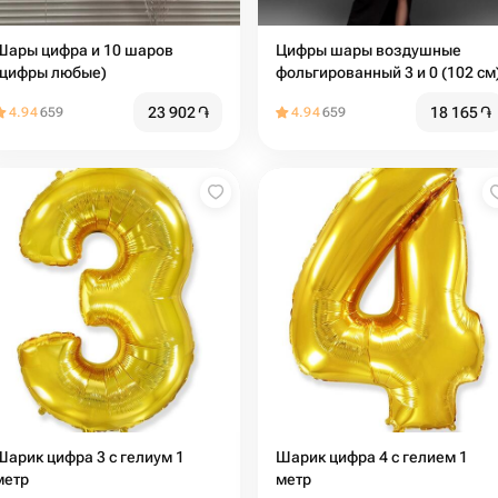
Шары цифра и 10 шаров
Цифры шары воздушные
(цифры любые)
фольгированный 3 и 0 (102 см
23 902
֏
18 165
֏
4.94
659
4.94
659
Шарик цифра 3 с гелиум 1
Шарик цифра 4 с гелием 1
метр
метр