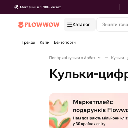
Магазини в 1700+ містах
Каталог
Знайти тов
Тренди
Квіти
Бенто торти
Повітряні кульки в Арбат
Кульки-ц
Кульки-цифр
Маркетплейс
подарунків Floww
Нам довіряють мільйони кліє
у 30 країнах світу