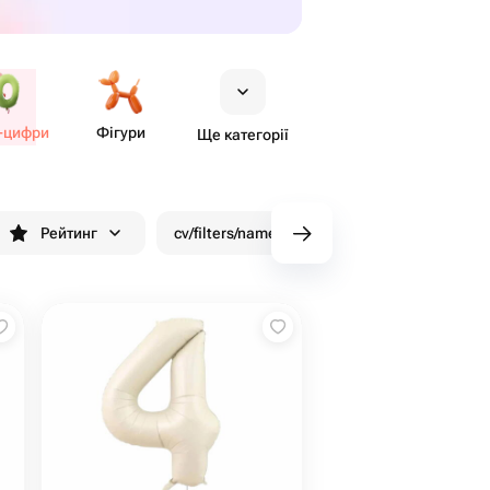
​-цифри
Фігури
Ще категорії
Рейтинг
cv/filters/name_fast_delivery
Знижки