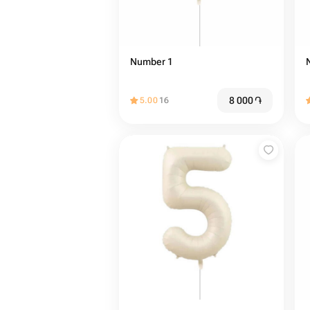
Number 1
8 000
֏
5.00
16