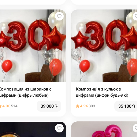
Композиция из шариков с
Композиція з кульок з
цифрами (цифры любые)
цифрами (цифри будь-які)
39 000
֏
35 100
֏
4.90
514
4.96
393