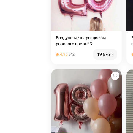
Воздушные шары-цифры
розового цвета 23
19 676
֏
4.95
542