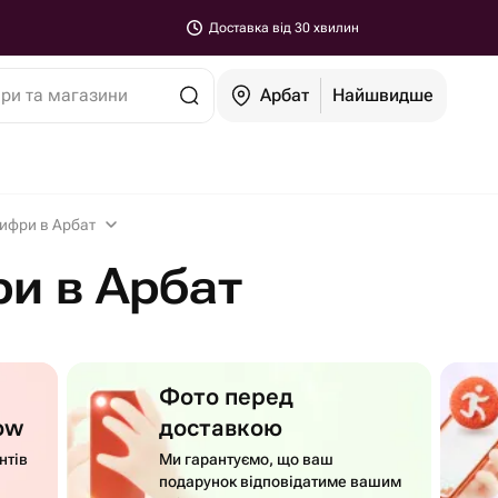
Доставка від 30 хвилин
ари та магазини
Арбат
Найшвидше
ифри в Арбат
и в Арбат
Фото перед
ow
доставкою
нтів
Ми гарантуємо, що ваш
подарунок відповідатиме вашим