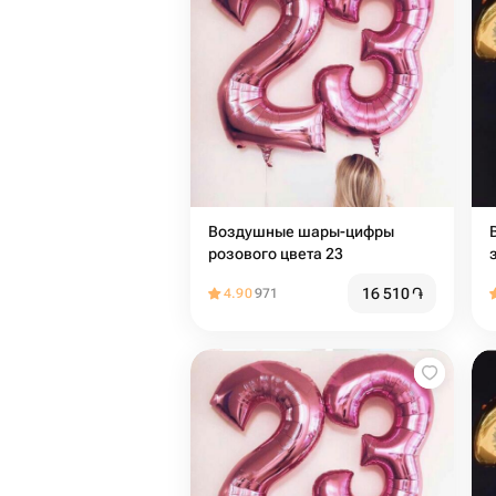
Воздушные шары-цифры
розового цвета 23
16 510
֏
4.90
971