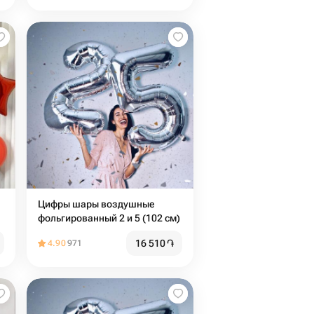
Цифры шары воздушные
фольгированный 2 и 5 (102 см)
16 510
֏
4.90
971