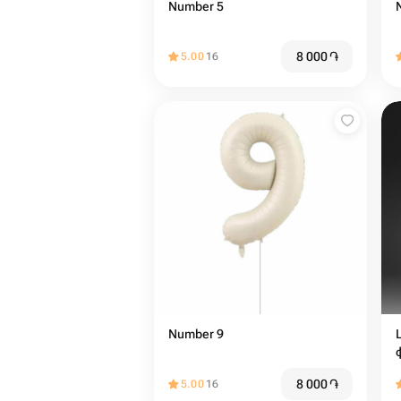
Number 5
8 000
֏
5.00
16
Number 9
8 000
֏
5.00
16