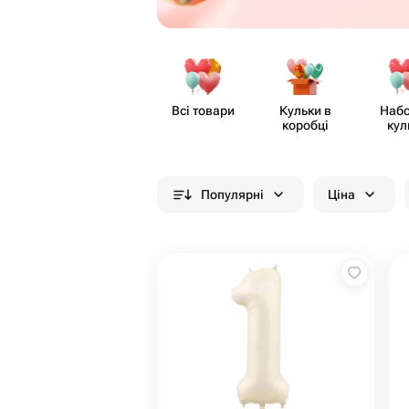
Всі товари
Кульки в
Набо
коробці
кул
Популярні
Ціна