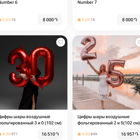
Number 6
Number 7
8 000
֏
8 000
֏
5.00
16
5.00
16
Цифры шары воздушные
Цифры шары воздушные
фольгированный 3 и 0 (102 см)
фольгированный 2 и 5(102 см)
16 510
֏
16 957
֏
4.90
971
4.90
849