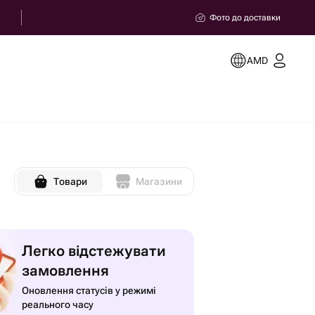
Фото до доставки
AMD
Товари
Магазини
Легко відстежувати
замовлення
Оновлення статусів у режимі
реального часу