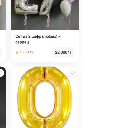
Сет из 2 цифр (любых) и
сердец
22 000
֏
4.94
149