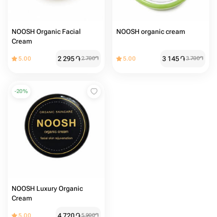
NOOSH Organic Facial
NOOSH organic cream
Cream
2 295
֏
3 145
֏
5.00
2 700
֏
5.00
3 700
֏
-
20
%
NOOSH Luxury Organic
Cream
4 720
֏
5.00
5 900
֏