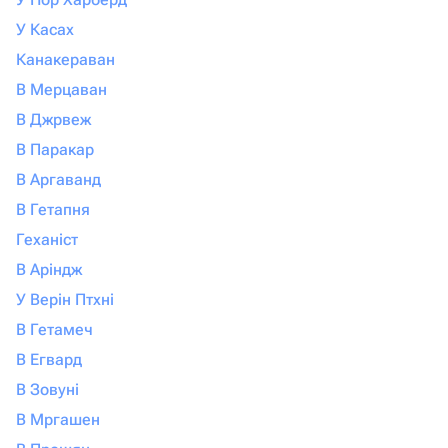
У Касах
Канакераван
В Мерцаван
В Джрвеж
В Паракар
В Аргаванд
В Гетапня
Геханіст
В Аріндж
У Верін Птхні
В Гетамеч
В Егвард
В Зовуні
В Мргашен