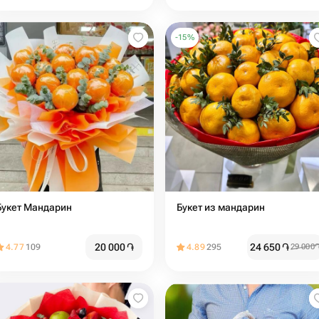
-
15
%
Букет Мандарин
Букет из мандарин
20 000
֏
24 650
֏
4.77
109
4.89
295
29 000