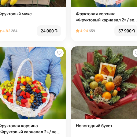
Фруктовый микс
Фруктовая корзина
«Фруктовый карнавал 2» / вес
8 кг / размер: 36*28*60 /
24 000
֏
57 900
֏
4.82
284
4.94
659
свежие фрукты / подарочный
набор / подарочная корзина
Фруктовая корзина
Новогодний букет
«Фруктовый карнавал 2» / вес: