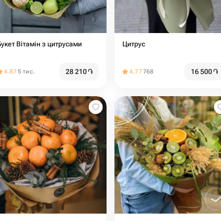
Букет Вітамін з цитрусами
Цитрус
28 210
֏
16 500
֏
4.87
5 тис.
4.77
768