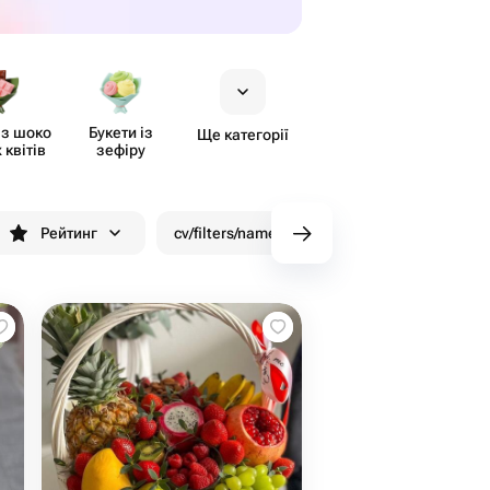
із шоко​
Букети із
Ще категорії
 квітів
зефіру
Рейтинг
cv/filters/name_fast_delivery
Знижки