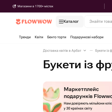
Магазини в 1700+ містах
Каталог
Знайти тов
Тренди
Квіти
Бенто торти
Подарункові набори
Доставка квітів в Арбат
Букети із 
Букети із фр
Маркетплейс
подарунків Floww
Нам довіряють мільйони кліє
у 30 країнах світу