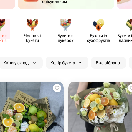
очікуванням
ти з
Чоловічі
Букети з
Букети із
Букети 
ктів
букети
цукерок
сухоф​руктів
ладних
Квіти у складі
Колір букета
Вже зібрано