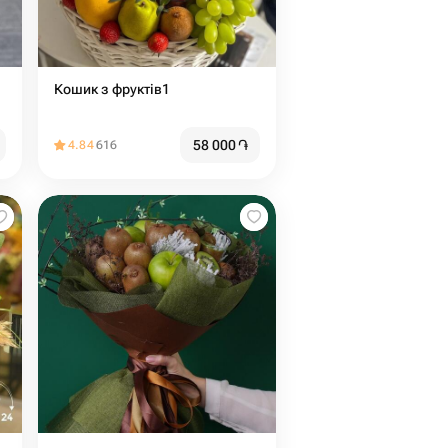
Кошик з фруктів1
58 000
֏
4.84
616