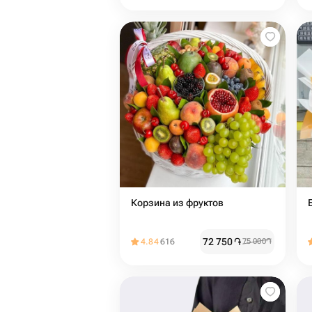
Корзина из фруктов
72 750
֏
4.84
616
75 000
֏