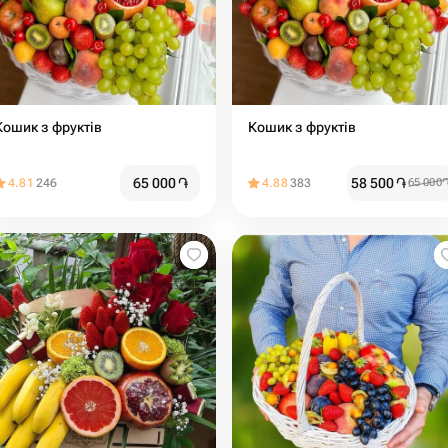
Кошик з фруктів
Кошик з фруктів
65 000
֏
58 500
֏
4.81
246
4.88
383
65 000