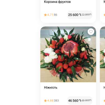
Корзина фруктов
25 600
֏
4.71
86
32 000
֏
Ніжність
46 560
֏
4.88
383
48 000
֏