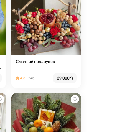
Смачний подарунок
:
69 000
֏
4.81
246