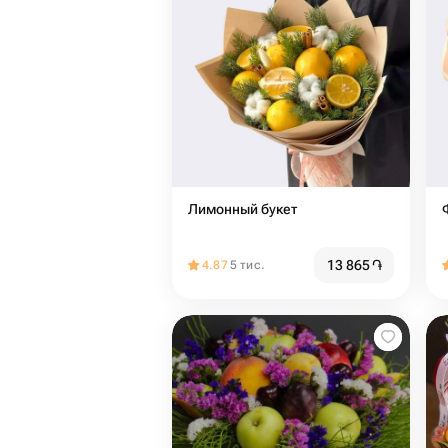
Лимонный букет
13 865
֏
4.87
5 тис.