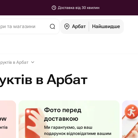
Доставка від 30 хвилин
ари та магазини
Арбат
Найшвидше
фруктів в Арбат
уктів в Арбат
Фото перед
ow
доставкою
нтів
Ми гарантуємо, що ваш
подарунок відповідатиме вашим