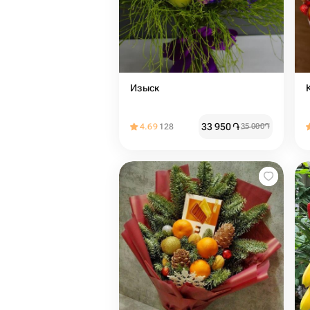
Изыск
33 950
֏
4.69
128
35 000
֏