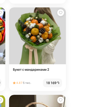
Букет с мандаринами 2
18 169
֏
֏
4.87
5 тис.