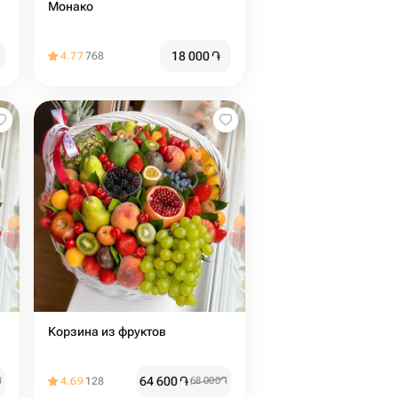
Монако
18 000
֏
4.77
768
Корзина из фруктов
64 600
֏
֏
4.69
128
68 000
֏