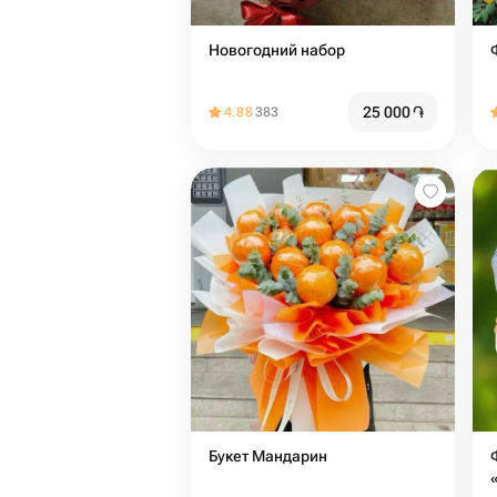
Новогодний набор
25 000
֏
4.88
383
Букет Мандарин