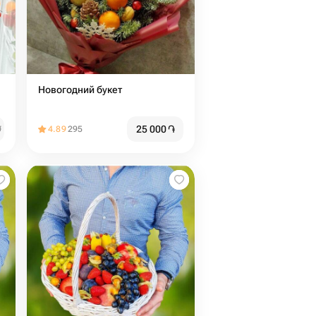
Новогодний букет
25 000
֏
֏
4.89
295