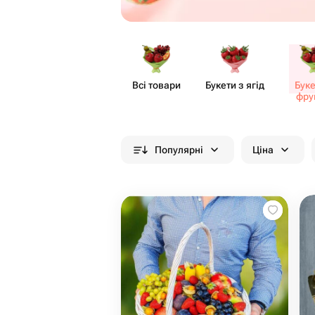
Всі товари
Букети з ягід
Буке
фру
Популярні
Ціна