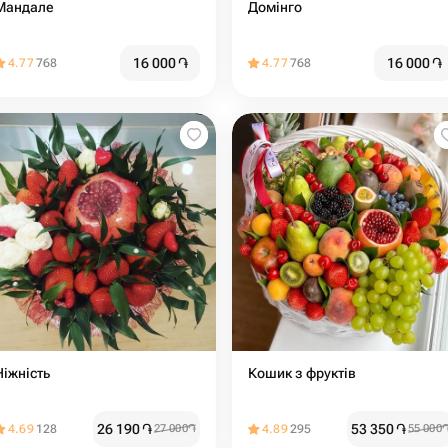
Мандале
Домінго
16 000
֏
16 000
֏
4.77
768
4.77
768
Ніжність
Кошик з фруктів
26 190
֏
53 350
֏
4.69
128
27 000
֏
4.89
295
55 000