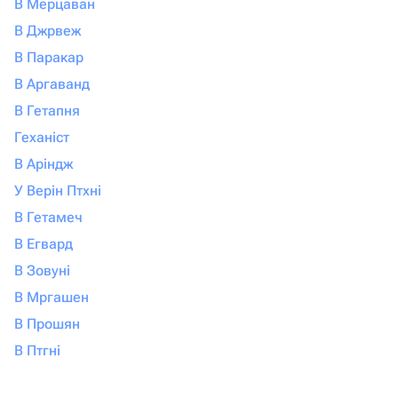
В Мерцаван
В Джрвеж
В Паракар
В Аргаванд
В Гетапня
Геханіст
В Аріндж
У Верін Птхні
В Гетамеч
В Егвард
В Зовуні
В Мргашен
В Прошян
В Птгні