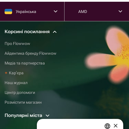
Українська
AMD
Корсині посилання
Про Flowwow
Айдентика бренду Flowwow
Медіа та партнерства
Карʼєра
Наш журнал
Центр допомоги
Розмістити магазин
Популярні міста
×