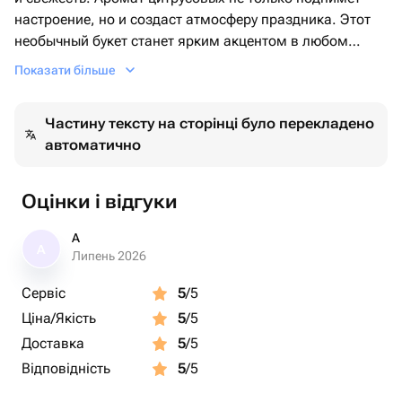
настроение, но и создаст атмосферу праздника. Этот
необычный букет станет ярким акцентом в любом
интерьере и порадует как своим внешним видом, так и
Показати більше
вкусом. Прекрасный выбор для любителей
натуральных, витаминных подарков!
Частину тексту на сторінці було перекладено
автоматично
Оцінки і відгуки
A
A
Липень 2026
Сервіс
5
/5
Ціна/Якість
5
/5
Доставка
5
/5
Відповідність
5
/5