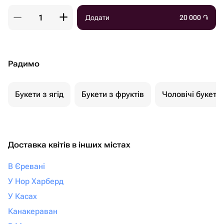
Додати
20 000
֏
Радимо
Букети з ягід
Букети з фруктів
Чоловічі букети
Доставка квітів в інших містах
В Єревані
У Нор Харберд
У Касах
Канакераван