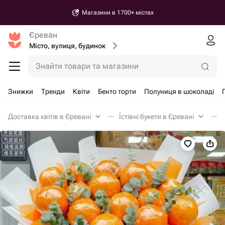
Магазини в 1700+ містах
Єреван
Місто, вулиця, будинок
Знайти товари та магазини
Знижки
Тренди
Квіти
Бенто торти
Полуниця в шоколаді
Доставка квітів в Єревані
Їстівні букети в Єревані