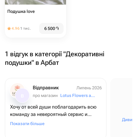
Подушка love ️
6 500
֏
4.96
1 тис.
1 відгук в категорії "Декоративні
подушки" в Арбат
Відправник
Липень 2026
про магазин
Lotus Flowers and Gifts
В
Хочу от всей души поблагодарить всю
команду за невероятный сервис и
Дивити
внимание к деталям! ❤️ Для меня этот
Показати більше
заказ был очень важным - я оформляла
его из США, чтобы поздравить папу с