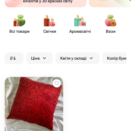
клієнтів у 30 країнах світу
Всі товари
Свічки
Аром​асвічі
Вази
Д
Ціна
Квіти у складі
Колір букет