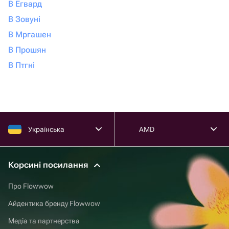
В Егвард
В Зовуні
В Мргашен
В Прошян
В Птгні
Українська
AMD
Корсині посилання
Про Flowwow
Айдентика бренду Flowwow
Медіа та партнерства