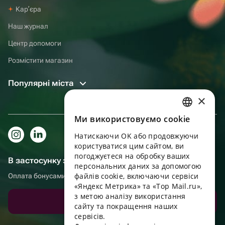
Карʼєра
Наш журнал
Центр допомоги
Розмістити магазин
Популярні міста
×
Ми використовуємо cookie
RUSSIAN
Натискаючи OK або продовжуючи
ENGLISH
користуватися цим сайтом, ви
UKRAINIAN
погоджуєтеся на обробку ваших
В застосунку зручніше!
персональних даних за допомогою
PORTUGUESE
файлів cookie, включаючи сервіси
Оплата бонусами, самовивіз, зручний чат підтримки
«Яндекс Метрика» та «Top Mail.ru»,
SPANISH
з метою аналізу використання
Завантажити додаток
сайту та покращення наших
HUNGARIAN
сервісів.
ITALIAN