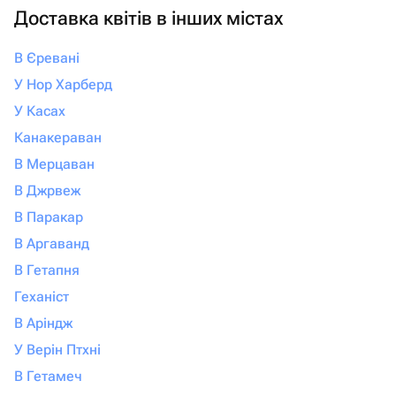
настоящие эмоции и быть уверенными,
Доставка квітів в інших містах
что всё будет выполнено с любовью и
безупречно, смело обращайтесь
В Єревані
именно сюда. Вы точно не пожалеете!
У Нор Харберд
У Касах
Канакераван
В Мерцаван
В Джрвеж
В Паракар
В Аргаванд
В Гетапня
Геханіст
В Аріндж
У Верін Птхні
В Гетамеч