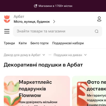
Магазини в 1700+ містах
Арбат
Місто, вулиця, будинок
Знайти товари та магазини
Тренди
Квіти
Бенто торти
Подарункові набори
Декор для дому в Арбат
Подушки на диван
Декоративні подушки в Арбат
Маркетплейс
Фото п
подарунків
достав
Flowwow
Ми гаранту
подарунок в
Нам довіряють мільйони
вашим очік