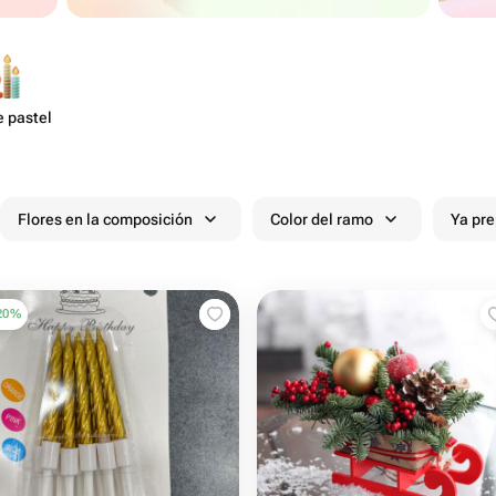
e pastel
Flores en la composición
Color del ramo
Ya pr
20
%