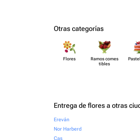
руки. Папа был счастлив, и для меня это
самое главное. Огром
вашу отзывчивость, п
искреннее желание сд
Otras categorías
незабываемым. От всей души
рекомендую! Если вы х
своим близким не прос
настоящие эмоции и б
Flores
Ramos comes​
Paste​
что всё будет выполне
tibles
безупречно, смело об
сюда. Вы точно не пож
Entrega de flores a otras ci
Ereván
Nor Harberd
Cas