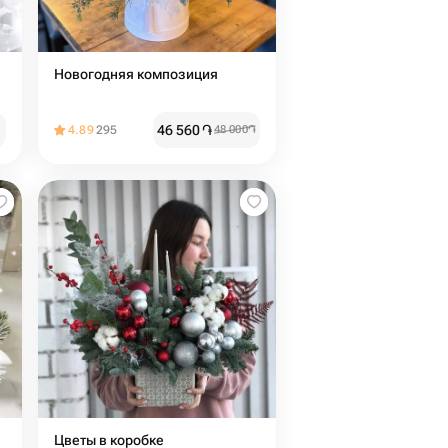
Новогодняя композиция
46 560
֏
4.89
295
48 000
֏
Цветы в коробке