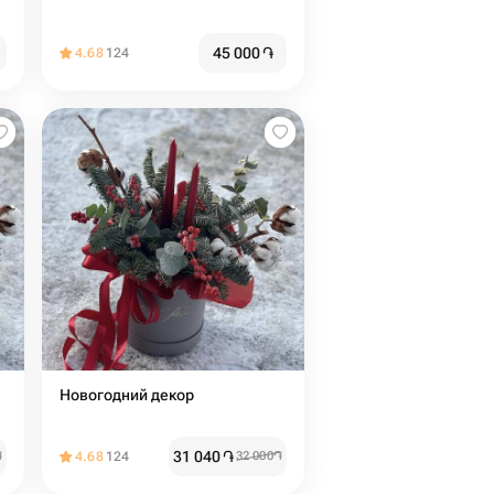
45 000
֏
4.68
124
Новогодний декор
31 040
֏
֏
4.68
124
32 000
֏