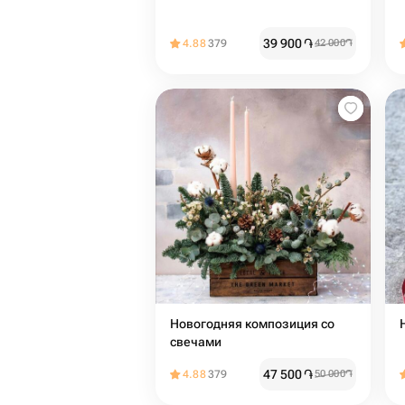
39 900
֏
4.88
379
42 000
֏
Новогодняя композиция со
свечами
47 500
֏
4.88
379
50 000
֏