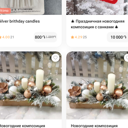
Último
Silver brithday candles
🎄 Праздничная новогодняя
композиция с санками 🎄
800
֏
10 000
֏
4.00
21
1 000
֏
4.29
25
Новогодние композиция
Новогодние композиция