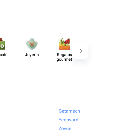
 café
Joyería
Regalos
Deco​ración
Acce​
gourmet
Getamech
Yeghvard
Zovuni