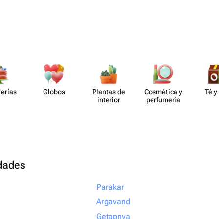
ное спасибо за
рофессионализм и
елать праздник
отите подарить
то подарок, а
ыть уверенными,
lerías
Globos
Plantas de
Cosmética y
Té y
но с любовью и
interior
perf​umería
ращайтесь именно
алеете!
udades
Parakar
Argavand
Getapnya