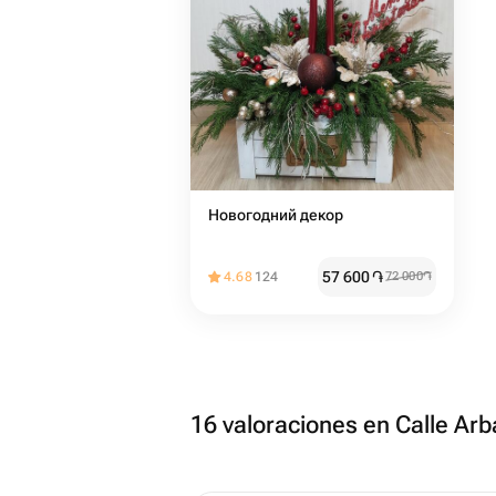
Новогодний декор
57 600
֏
4.68
124
72 000
֏
16 valoraciones en Calle Arb