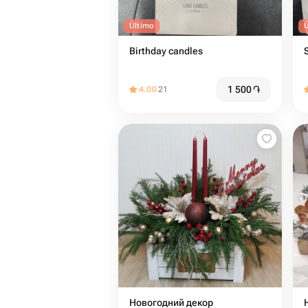
Último
Birthday candles
1 500
֏
4.00
21
Новогодний декор