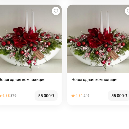
Новогодняя композиция
Новогодная композиция
55 000
֏
55 000
֏
4.88
379
4.81
246