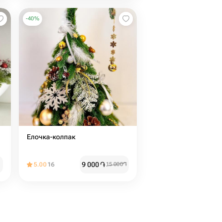
-
40
%
Елочка-колпак
9 000
֏
5.00
16
15 000
֏