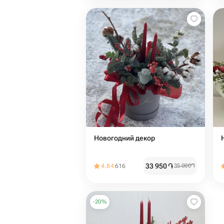
Новогодний декор
33 950
֏
4.84
616
35 000
֏
-
20
%