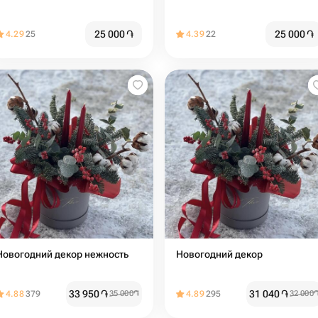
25 000
֏
25 000
֏
4.29
25
4.39
22
Новогодний декор нежность
Новогодний декор
33 950
֏
31 040
֏
4.88
379
35 000
֏
4.89
295
32 000