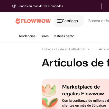
Tiendas en más de 1300 ciudades
Catálogo
Buscar artíc
Tendencias
Flores
Pasteles bento
Entrega rápida en Calle Arbat
Artícul
Artículos de 
Marketplace de
regalos Flowwow
Con la confianza de millones 
clientes en más de 30 países