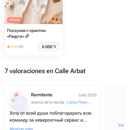
Último
Ползунки с принтом
«Радуга» 🌈
6 000
֏
4.68
59
7 valoraciones en Calle Arbat
Remitente
Julio 2026
acerca de la tienda
Lotus Flowers and Gifts
R
Хочу от всей души поблагодарить всю
команду за невероятный сервис и
Ver to
внимание к деталям! ❤️ Для меня этот
Mostrar más