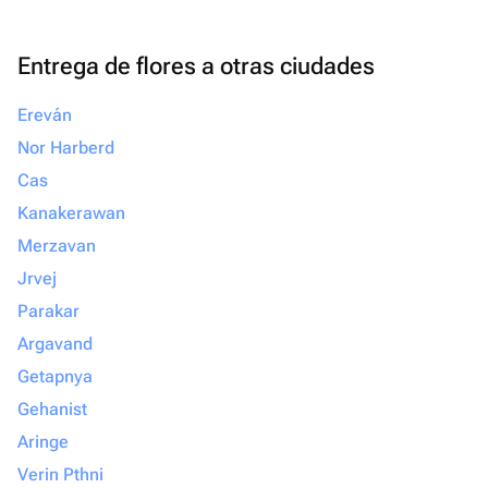
своим близким не просто подарок, а
настоящие эмоции и быть уверенными,
Entrega de flores a otras ciudades
что всё будет выполнено с любовью и
безупречно, смело обращайтесь
Ereván
именно сюда. Вы точно не пожалеете!
Nor Harberd
Cas
Kanakerawan
Merzavan
Jrvej
Parakar
Argavand
Getapnya
Gehanist
Aringe
Verin Pthni