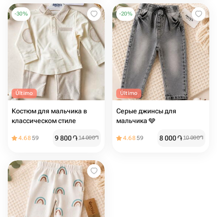
-
30
%
-
20
%
Último
Último
Костюм для мальчика в
Серые джинсы для
классическом стиле
мальчика 🩶
9 800
֏
8 000
֏
4.68
59
14 000
֏
4.68
59
10 000
֏