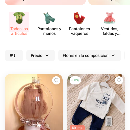
Todos los
Pant​alones y
Pant​alones
Vestidos,
artículos
monos
vaqueros
faldas y
vestidos de
verano
Precio
Flores en la composición
-
30
%
Último