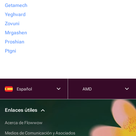
Getamech
Yeghvard
Zovuni
Mrgashen
Proshian
Ptgni
Español
AMD
Enlaces útiles
Acerca de Flowwow
Medios de Comunicación y Asociados