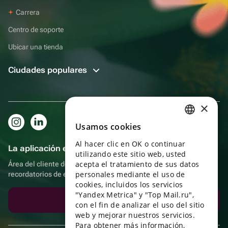
Carrera
Centro de soporte
Ubicar una tienda
Ciudades populares
×
Usamos cookies
RUSSIAN
Al hacer clic en OK o continuar
ENGLISH
La aplicación es aún más práctica.
utilizando este sitio web, usted
UKRAINIAN
acepta el tratamiento de sus datos
Área del cliente del destinatario, más bonos por compras y
personales mediante el uso de
recordatorios de eventos
PORTUGUESE
cookies, incluidos los servicios
"Yandex Metrica" y "Top Mail.ru",
SPANISH
Descargar la aplicación
con el fin de analizar el uso del sitio
web y mejorar nuestros servicios.
HUNGARIAN
Para obtener más información,