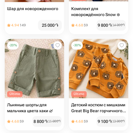
Шар для новорожденного
Комплект для
новорождённого Snow ❄️
25 000
֏
9 800
֏
4.94
149
4.68
59
14 000
֏
-
20
%
-
30
%
Último
Último
Льняные шорты для
Детский костюм с мишками
мальчика цвета хаки 🌿
Great Big Bear горчичного
цвета
8 800
֏
9 100
֏
4.68
59
11 000
֏
4.68
59
13 000
֏