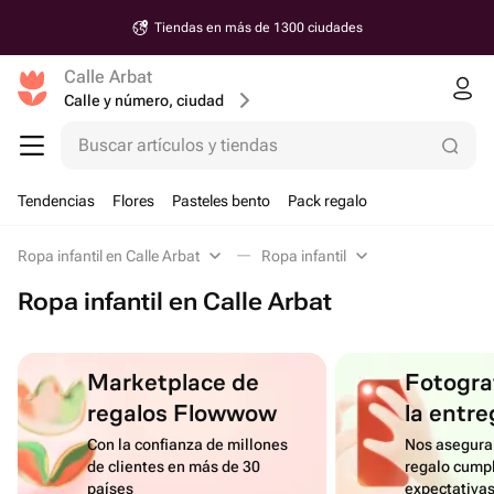
Tiendas en más de 1300 ciudades
Calle Arbat
Calle y número, ciudad
Buscar artículos y tiendas
Tendencias
Flores
Pasteles bento
Pack regalo
Ropa infantil en Calle Arbat
Ropa infantil
Ropa infantil en Calle Arbat
Marketplace de
Fotograf
regalos Flowwow
la entre
Con la confianza de millones
Nos asegura
de clientes en más de 30
regalo cumpl
países
expectativa