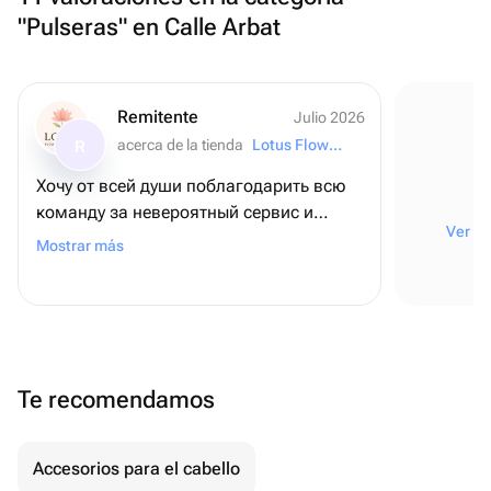
"Pulseras" en Calle Arbat
Remitente
Julio 2026
acerca de la tienda
Lotus Flowers and Gifts
R
Хочу от всей души поблагодарить всю
команду за невероятный сервис и
Ver to
внимание к деталям! ❤️ Для меня этот
Mostrar más
заказ был очень важным - я оформляла
его из США, чтобы поздравить папу с
днем рождения, и, честно говоря, очень
переживала. Но с самого начала
команда была постоянно на связи,
Te recomendamos
отвечала на все вопросы и подарила
мне полное спокойствие и уверенность
В итоге всё было даже лучше, чем я
Accesorios para el cabello
могла представить! Безумно вкусный