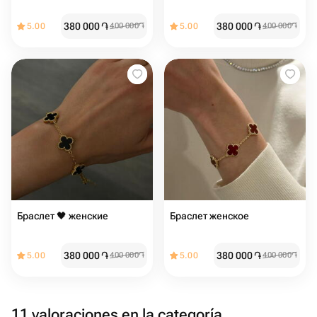
380 000
֏
380 000
֏
5.00
400 000
֏
5.00
400 000
֏
Браслет 🖤 женские
Браслет женское ️
380 000
֏
380 000
֏
5.00
400 000
֏
5.00
400 000
֏
11 valoraciones en la categoría