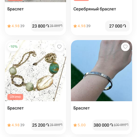
Браслет
Серебряный браслет
23 800
֏
27 000
֏
4.98
39
28 000
֏
4.98
39
-
10
%
Último
Браслет
Браслет
25 200
֏
380 000
֏
4.98
39
28 000
֏
5.00
400 000
֏