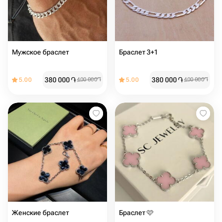
Мужское браслет
Браслет 3+1
380 000
֏
380 000
֏
5.00
400 000
֏
5.00
400 000
֏
Женские браслет ️️
Браслет 🩷