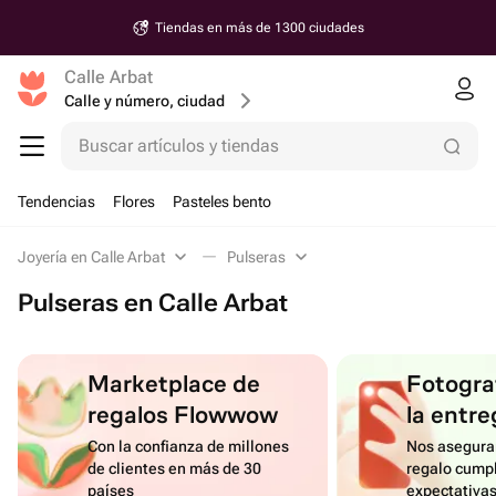
Tiendas en más de 1300 ciudades
Calle Arbat
Calle y número, ciudad
Buscar artículos y tiendas
Tendencias
Flores
Pasteles bento
Joyería en Calle Arbat
Pulseras
Pulseras en Calle Arbat
Marketplace de
Fotograf
regalos Flowwow
la entre
Con la confianza de millones
Nos asegura
de clientes en más de 30
regalo cumpl
países
expectativa