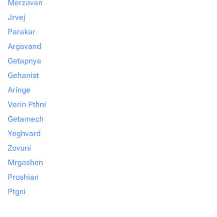
Merzavan
Jrvej
Parakar
Argavand
Getapnya
Gehanist
Aringe
Verin Pthni
Getamech
Yeghvard
Zovuni
Mrgashen
Proshian
Ptgni