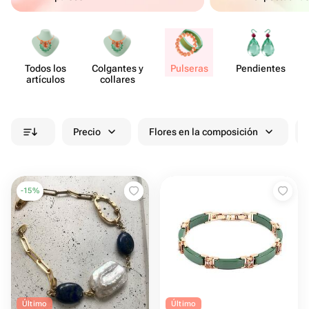
Todos los
Colgantes y
Pulseras
Pend​ientes
artículos
collares
Precio
Flores en la composición
-
15
%
Último
Último