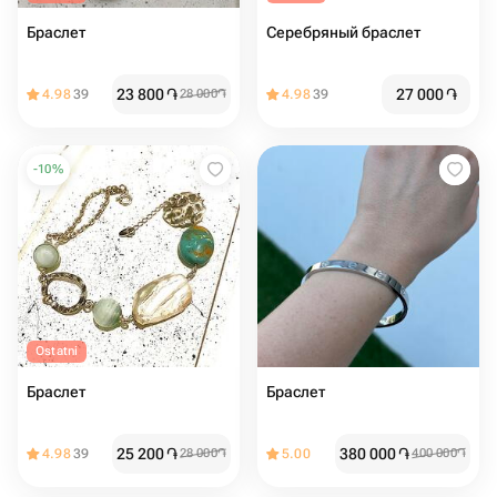
Браслет
Серебряный браслет
23 800
֏
27 000
֏
4.98
39
28 000
֏
4.98
39
-
10
%
Ostatni
Браслет
Браслет
25 200
֏
380 000
֏
4.98
39
28 000
֏
5.00
400 000
֏