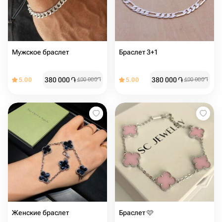
Мужское браслет
Браслет 3+1
380 000
֏
380 000
֏
5.00
400 000
֏
5.00
400 000
֏
Женские браслет ️️
Браслет 🩷