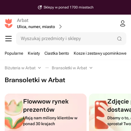
Sklepy w ponad 1700 miastach
Arbat
Ulica, numer, miasto
Wyszukaj przedmioty i sklepy
Popularne
Kwiaty
Ciastka bento
Kosze i zestawy upominkowe
Biżuteria w Arbat
Bransoletki w Arbat
Bransoletki w Arbat
Flowwow rynek
Zdjęcie
prezentów
dostaw
Ufają nam miliony klientów w
Dbamy o to, 
ponad 30 krajach
sprostał Tw