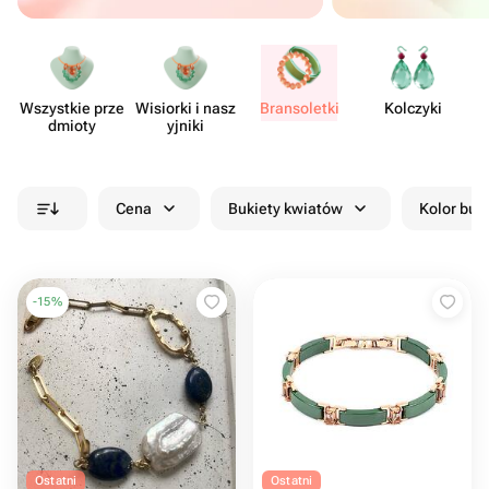
Wszystkie prze​
Wisiorki i nasz​
Brans​oletki
Kolczyki
dmioty
yjniki
Cena
Bukiety kwiatów
Kolor buk
-
15
%
Ostatni
Ostatni