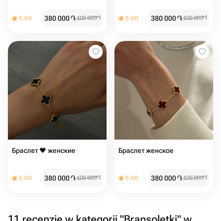
380 000
֏
380 000
֏
5.00
400 000
֏
5.00
400 000
֏
Браслет 🖤 женские
Браслет женское ️
380 000
֏
380 000
֏
5.00
400 000
֏
5.00
400 000
֏
11 recenzje w kategorii "Bransoletki" w