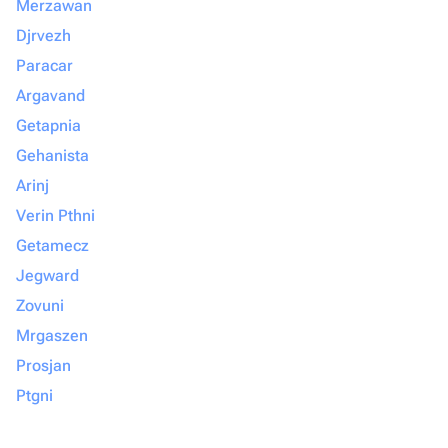
Merzawan
Djrvezh
Paracar
Argavand
Getapnia
Gehanista
Arinj
Verin Pthni
Getamecz
Jegward
Zovuni
Mrgaszen
Prosjan
Ptgni