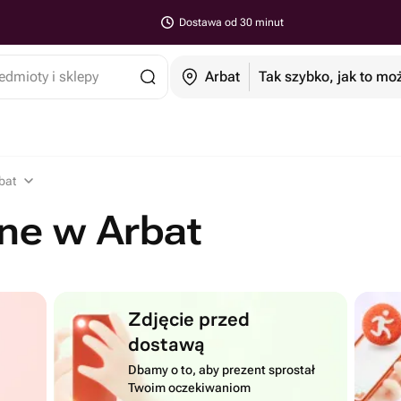
Dostawa od 30 minut
edmioty i sklepy
Arbat
Tak szybko, jak to mo
bat
ne w Arbat
Zdjęcie przed
dostawą
Dbamy o to, aby prezent sprostał
Twoim oczekiwaniom