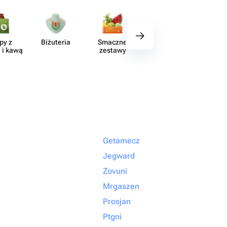
py z
Biżuteria
Smaczne
Wystrój
Akce
 i kawą
zestawy
Getamecz
Jegward
Zovuni
Mrgaszen
Prosjan
Ptgni