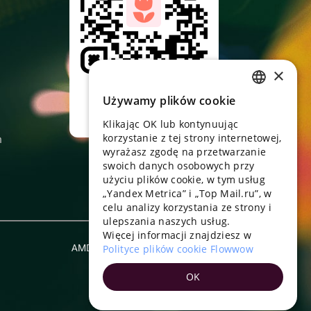
×
Skieruj aparat,
pobierz aplikację
Używamy plików cookie
RUSSIAN
Klikając OK lub kontynuując
ENGLISH
korzystanie z tej strony internetowej,
n
UKRAINIAN
wyrażasz zgodę na przetwarzanie
swoich danych osobowych przy
PORTUGUESE
użyciu plików cookie, w tym usług
„Yandex Metrica” i „Top Mail.ru”, w
SPANISH
celu analizy korzystania ze strony i
ulepszania naszych usług.
HUNGARIAN
Więcej informacji znajdziesz w
ITALIAN
AMD
Polityce plików cookie Flowwow
Polski
FRENCH
OK
TURKISH