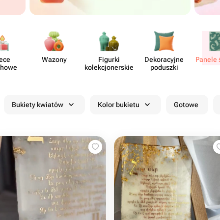
ece
Wazony
Figurki
Dekor​acyjne
Panele 
chowe
kolekcjon​erskie
poduszki
Bukiety kwiatów
Kolor bukietu
Gotowe