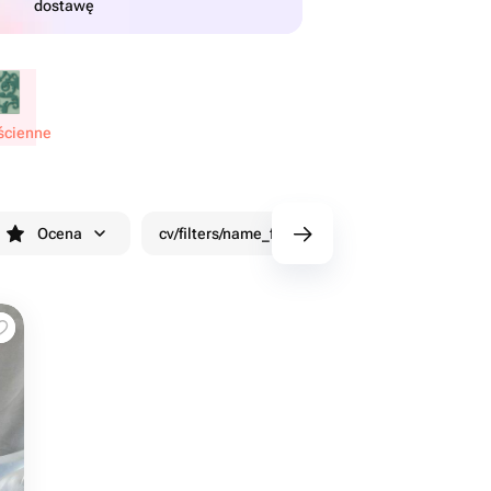
dostawę
ścienne
Ocena
cv/filters/name_fast_delivery
Rabaty