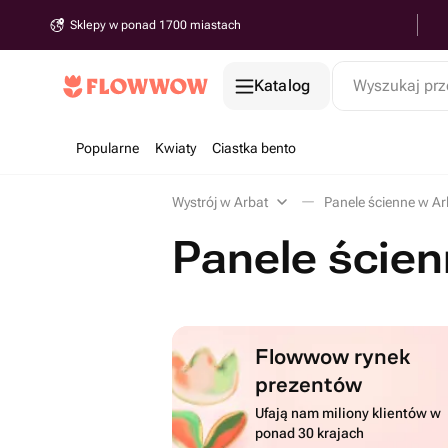
Sklepy w ponad 1700 miastach
Katalog
Wyszukaj prz
Popularne
Kwiaty
Ciastka bento
Wystrój w Arbat
Panele ścienne w Ar
Panele ścien
Flowwow rynek
prezentów
Ufają nam miliony klientów w
ponad 30 krajach