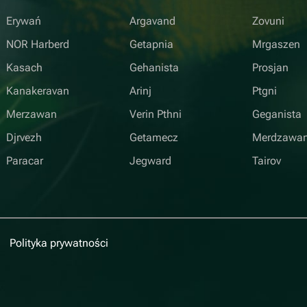
Erywań
Argavand
Zovuni
NOR Harberd
Getapnia
Mrgaszen
Kasach
Gehanista
Prosjan
Kanakeravan
Arinj
Ptgni
Merzawan
Verin Pthni
Geganista
Djrvezh
Getamecz
Merdzawa
Paracar
Jegward
Tairov
Polityka prywatności