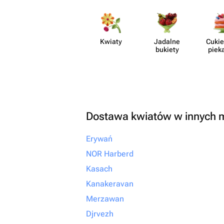
незабываемым. От всей души
рекомендую! Если вы х
своим близким не прос
настоящие эмоции и б
Kwiaty
Jadalne
Cukie
что всё будет выполне
bukiety
piek
безупречно, смело об
сюда. Вы точно не пож
Dostawa kwiatów w innych 
Erywań
NOR Harberd
Kasach
Kanakeravan
Merzawan
Djrvezh