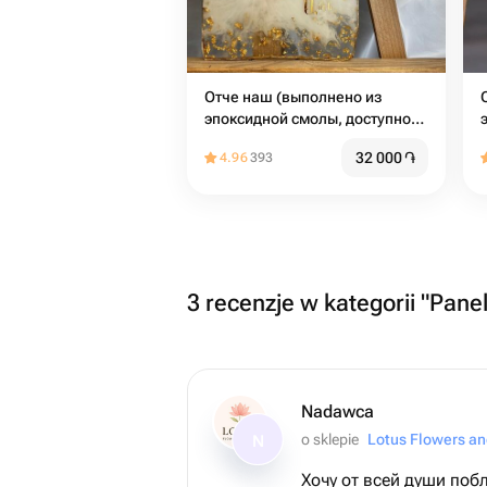
Отче наш (выполнено из
эпоксидной смолы, доступно
на любом языке по запросу)
32 000
֏
4.96
393
ручная работа
3 recenzje w kategorii "Pane
Nadawca
o sklepie
Lotus Flowers an
N
Хочу от всей души поб