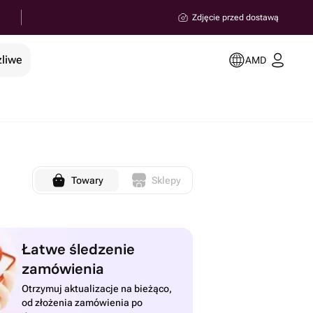
Zdjęcie przed dostawą
żliwe
AMD
Towary
Sklepy
Łatwe śledzenie
zamówienia
Otrzymuj aktualizacje na bieżąco,
od złożenia zamówienia po