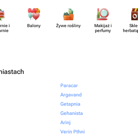
отите подарить
то подарок, а
ыть уверенными,
rnie i
Balony
Żywe rośliny
Makijaż i
Skle
но с любовью и
arnie
perfumy
herbatą
ращайтесь именно
алеете!
miastach
Paracar
Argavand
Getapnia
Gehanista
Arinj
Verin Pthni