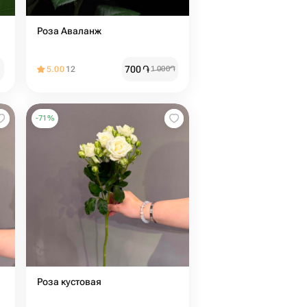
Роза Аваланж
700
֏
5.00
12
1 000
֏
-
71
%
Роза кустовая