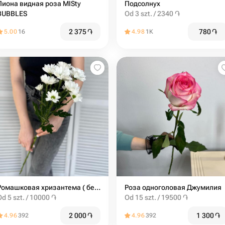
иона видная роза MISty
Подсолнух
BUBBLES
Od 3 szt. / 2340 ֏
2 375
֏
780
֏
5.00
16
4.98
1K
Ромашковая хризантема ( белая )
Роза одноголовая Джумилия
Od 5 szt. / 10000 ֏
Od 15 szt. / 19500 ֏
2 000
֏
1 300
֏
4.96
392
4.96
392