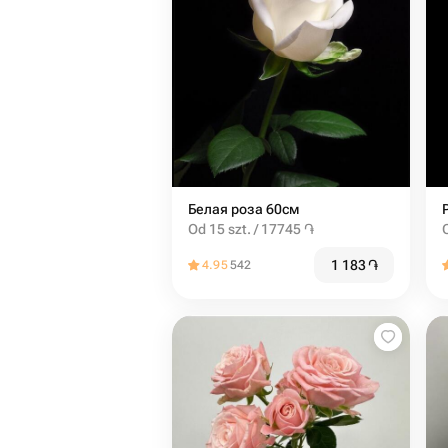
Белая роза 60см
Od 15 szt. / 17745 ֏
1 183
֏
4.95
542