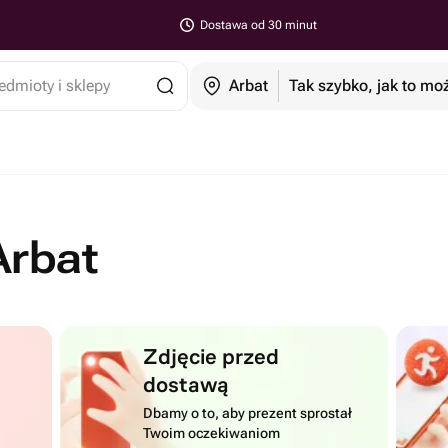
Dostawa od 30 minut
edmioty i sklepy
Arbat
Tak szybko, jak to mo
Arbat
Zdjęcie przed
dostawą
Dbamy o to, aby prezent sprostał
Twoim oczekiwaniom