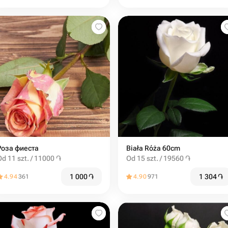
Роза фиеста
Biała Róża 60cm
Od 11 szt. / 11000 ֏
Od 15 szt. / 19560 ֏
1 000
֏
1 304
֏
4.94
361
4.90
971