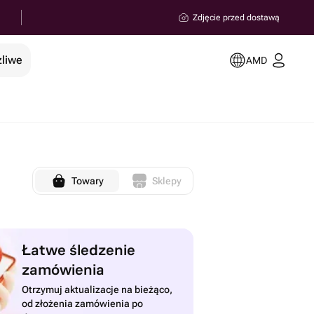
Zdjęcie przed dostawą
żliwe
AMD
Towary
Sklepy
Łatwe śledzenie
zamówienia
Otrzymuj aktualizacje na bieżąco,
od złożenia zamówienia po