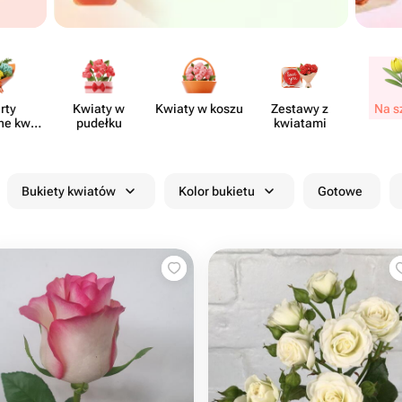
rty
Kwiaty w
Kwiaty w koszu
Zestawy z
Na s
ne kwia​
pudełku
kwiatami
rni
Bukiety kwiatów
Kolor bukietu
Gotowe