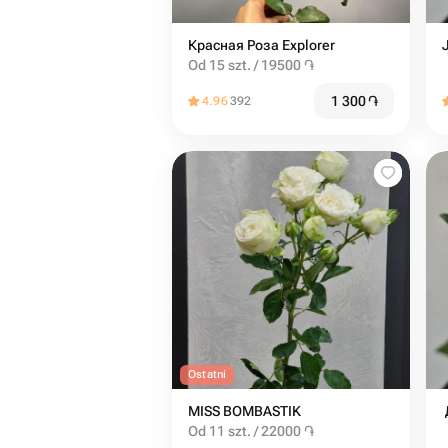
Красная Роза Explorer
Od 15 szt. / 19500 ֏
1 300
֏
4.96
392
Ostatni
MISS BOMBASTIK
Od 11 szt. / 22000 ֏