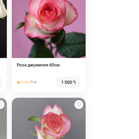
Роза джумилия 60см
1 500
֏
4.94
714