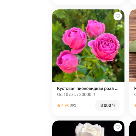
Кустовая пионовидная роза misty bubbles
Od 10 szt. / 30000 ֏
3 000
֏
4.96
392