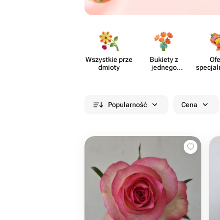
Wszystkie prze​
Bukiety z
Ofe
dmioty
jednego
specjal
rodzaju
cia
kwiatów
Popularność
Cena