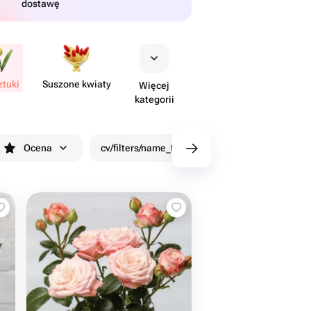
dostawę
ztuki
Suszone kwiaty
Więcej
kategorii
Ocena
cv/filters/name_fast_delivery
Rabaty