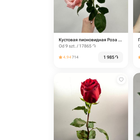
Кустовая пионовидная Роза мадам бомбастик от 9шт
Od 9 szt. / 17865 ֏
1 985
֏
4.94
714