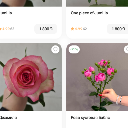
Jumilia
One piece of Jumilia
1 800
֏
1 800
֏
4.99
62
4.99
62
-
71
%
️ Джамиля
Роза кустовая Баблс