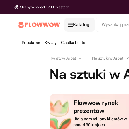
Sklepy w ponad 1700 miastach
Katalog
Wyszukaj prz
Popularne
Kwiaty
Ciastka bento
Kwiaty w Arbat
Na sztuki w Arbat
Na sztuki w 
Flowwow rynek
prezentów
Ufają nam miliony klientów w
ponad 30 krajach