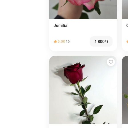
Jumilia
1 800
֏
5.00
16