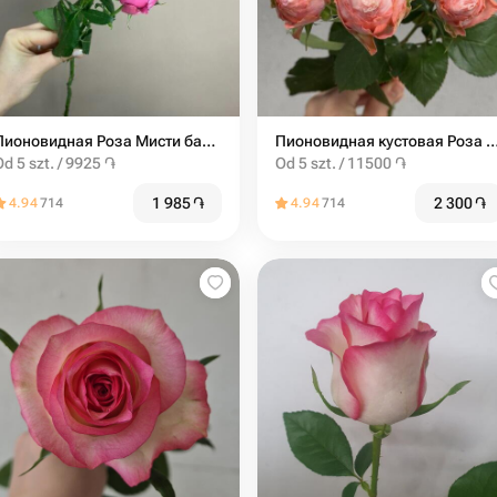
Пионовидная Роза Мисти баблс от 5шт
Пионовидная кустовая Роза Madam Bombastic штучно
Od 5 szt. / 9925 ֏
Od 5 szt. / 11500 ֏
1 985
֏
2 300
֏
4.94
714
4.94
714