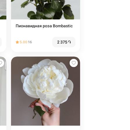
Пионавидная роза Bombastic
2 375
֏
5.00
16