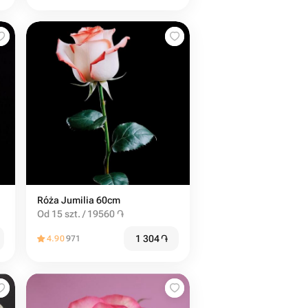
Róża Jumilia 60cm
Od 15 szt. / 19560 ֏
1 304
֏
4.90
971