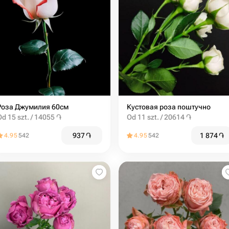
Роза Джумилия 60см
Кустовая роза поштучно
Od 15 szt. / 14055 ֏
Od 11 szt. / 20614 ֏
937
֏
1 874
֏
4.95
542
4.95
542