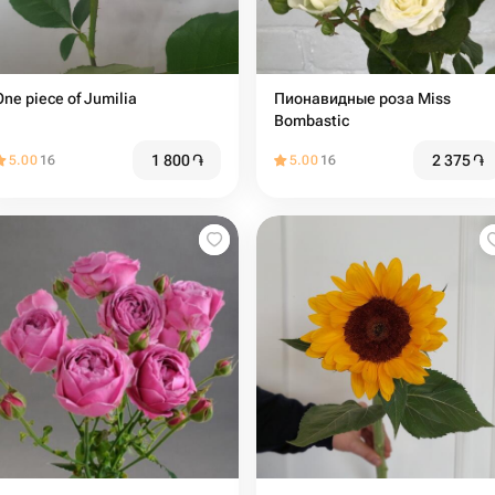
One piece of Jumilia
Пионавидные роза Miss
Bombastic
1 800
֏
2 375
֏
5.00
16
5.00
16