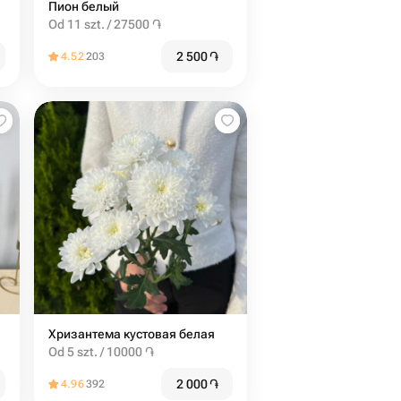
Пион белый
Od 11 szt. / 27500 ֏
2 500
֏
4.52
203
Хризантема кустовая белая
Od 5 szt. / 10000 ֏
2 000
֏
4.96
392