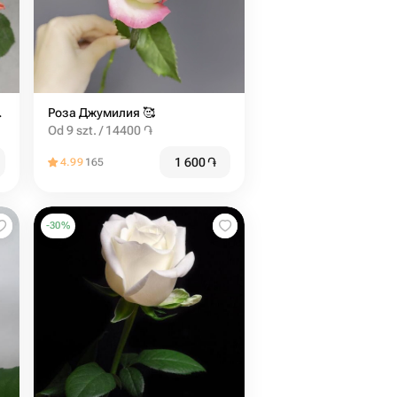
 (от 5 шт)
Роза Джумилия ️🥰
Od 9 szt. / 14400 ֏
1 600
֏
4.99
165
-
30
%