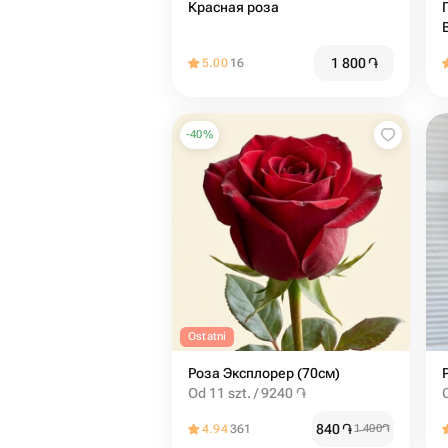
Красная роза
П
1 800
֏
5.00
16
-
40
%
Ostatni
Роза Эксплорер (70см)
Od 11 szt. / 9240 ֏
840
֏
4.94
361
1 400
֏