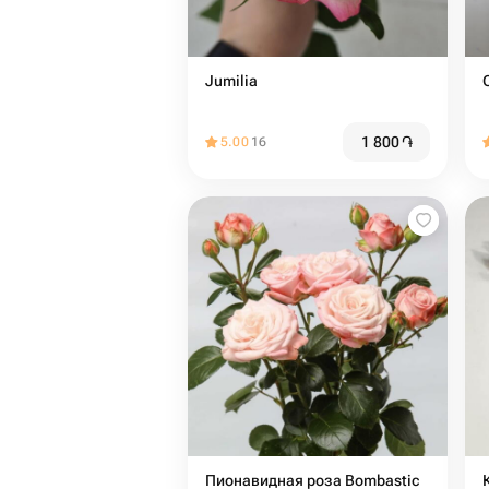
Jumilia
1 800
֏
5.00
16
Пионавидная роза Bombastic