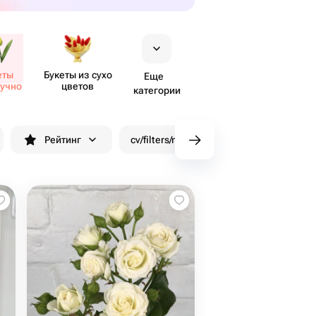
еты
Букеты из сухо​
Еще
учно
цветов
категории
Рейтинг
cv/filters/name_fast_delivery
Скид