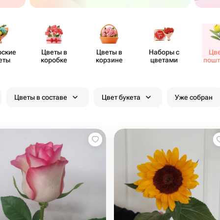
рские
Цветы в
Цветы в
Наборы с
Цв
еты
коробке
корзине
цветами
пошт
Цветы в составе
Цвет букета
Уже собран