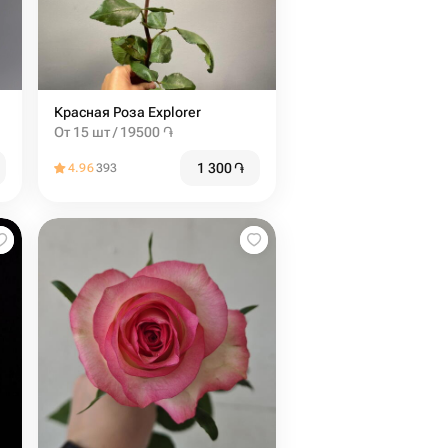
Красная Роза Explorer
От 15 шт / 19500 ֏
1 300
֏
4.96
393