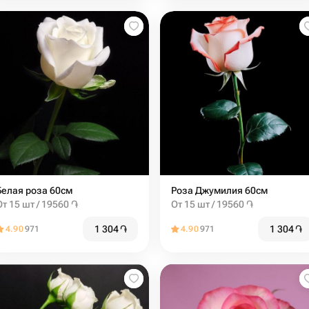
Белая роза 60см
Роза Джумилия 60см
От 15 шт / 19560 ֏
От 15 шт / 19560 ֏
1 304
֏
1 304
֏
4.90
971
4.90
971