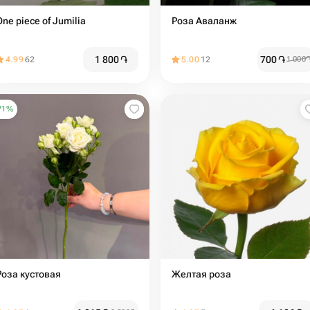
One piece of Jumilia
Роза Аваланж
1 800
֏
700
֏
4.99
62
5.00
12
1 000
71
%
Роза кустовая
Желтая роза