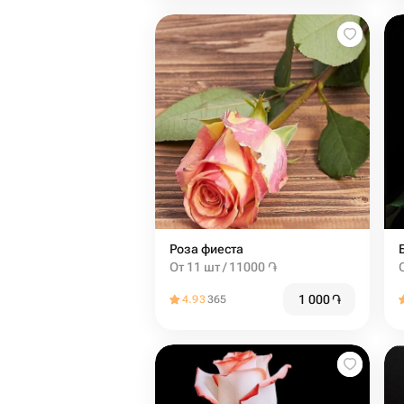
Роза фиеста
От 11 шт / 11000 ֏
1 000
֏
4.93
365