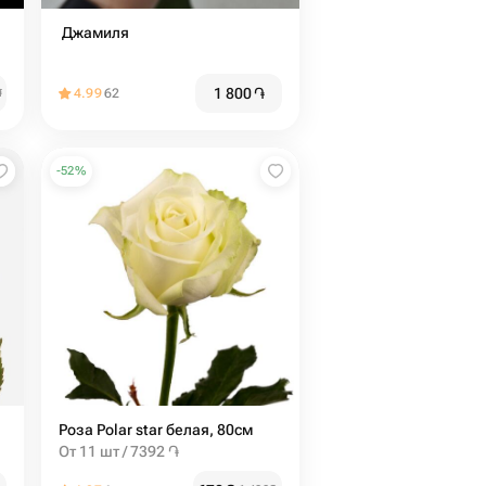
️ Джамиля
1 800
֏
֏
4.99
62
-
52
%
Роза Polar star белая, 80см
От 11 шт / 7392 ֏