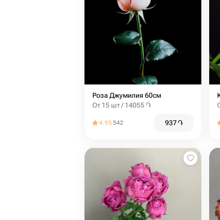
Роза Джумилия 60см
От 15 шт / 14055 ֏
937
֏
4.95
542