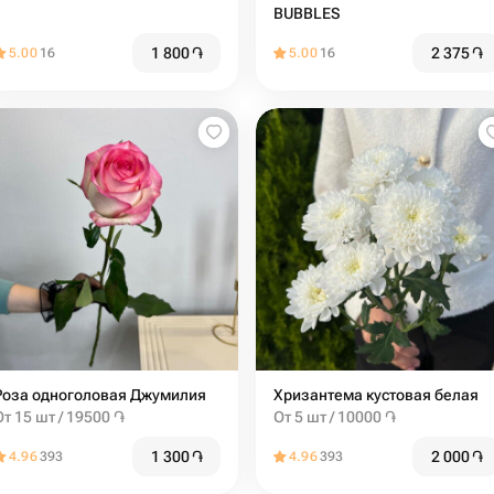
BUBBLES
1 800
֏
2 375
֏
5.00
16
5.00
16
Роза одноголовая Джумилия
Хризантема кустовая белая
От 15 шт / 19500 ֏
От 5 шт / 10000 ֏
1 300
֏
2 000
֏
4.96
393
4.96
393