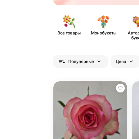
Все товары
Моно​букеты
Авто
бук
Популярные
Цена