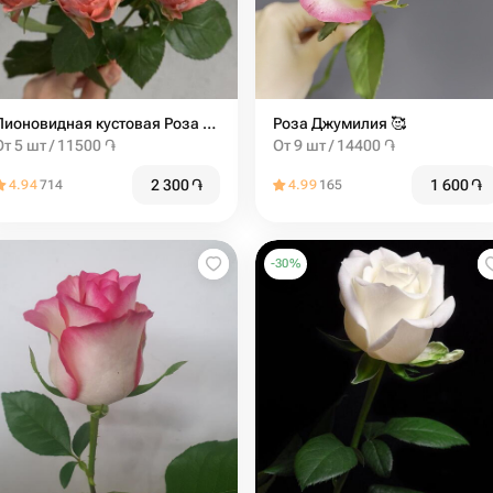
Пионовидная кустовая Роза Madam Bombastic штучно (от 5 шт)
Роза Джумилия ️🥰
От 5 шт / 11500 ֏
От 9 шт / 14400 ֏
2 300
֏
1 600
֏
4.94
714
4.99
165
-
30
%