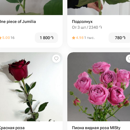
One piece of Jumilia
Подсолнух
От 3 шт / 2340 ֏
1 800
֏
780
֏
5.00
16
4.98
1 тыс.
Красная роза
Пиона видная роза MISty