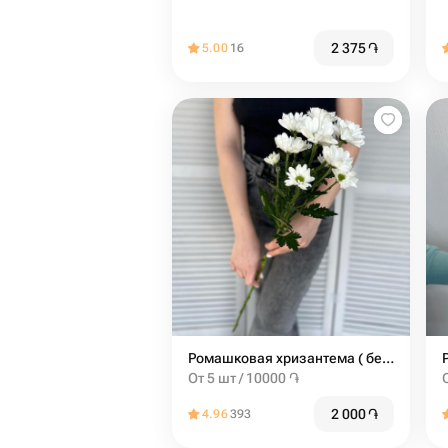
2 375
֏
5.00
16
Ромашковая хризантема ( белая )
От 5 шт / 10000 ֏
2 000
֏
4.96
393