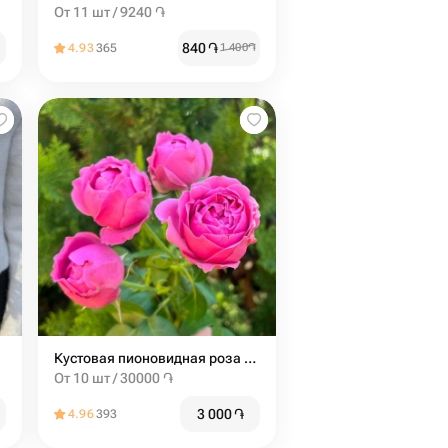
От 11 шт / 9240 ֏
840
֏
4.93
365
1 400
֏
Кустовая пионовидная роза misty bubbles
От 10 шт / 30000 ֏
3 000
֏
4.96
393