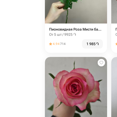
Пионовидная Роза Мисти баблс от 5шт
От 5 шт / 9925 ֏
1 985
֏
4.94
714