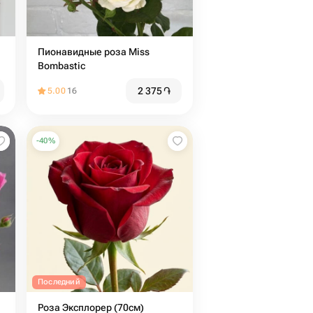
Пионавидные роза Miss
Bombastic
2 375
֏
5.00
16
-
40
%
Последний
Роза Эксплорер (70см)