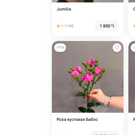
Jumilia
1 800
֏
4.99
62
-
71
%
-
Роза кустовая Баблс