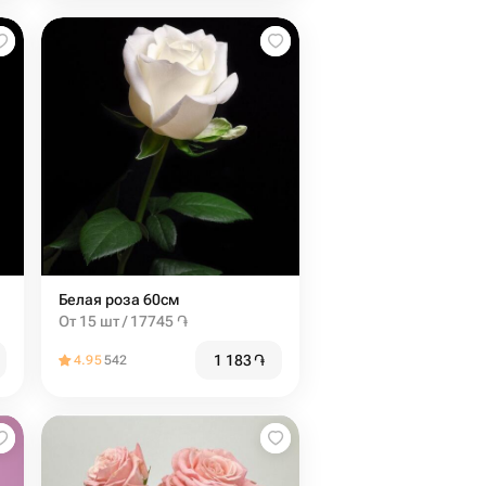
Белая роза 60см
От 15 шт / 17745 ֏
1 183
֏
4.95
542