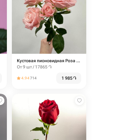
Кустовая пионовидная Роза мадам бомбастик от 9шт
От 9 шт / 17865 ֏
1 985
֏
4.94
714