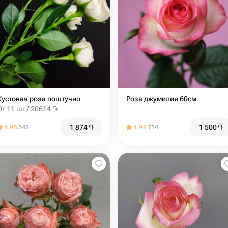
Кустовая роза поштучно
Роза джумилия 60см
От 11 шт / 20614 ֏
1 874
֏
1 500
֏
4.95
542
4.94
714