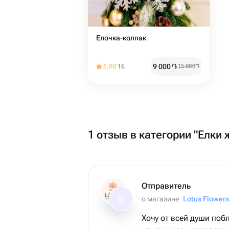
Елочка-колпак
9 000
֏
5.00
16
15 000
֏
1 отзыв в категории "Елки
Отправитель
о магазине
Lotus Flowers
О
Хочу от всей души поб