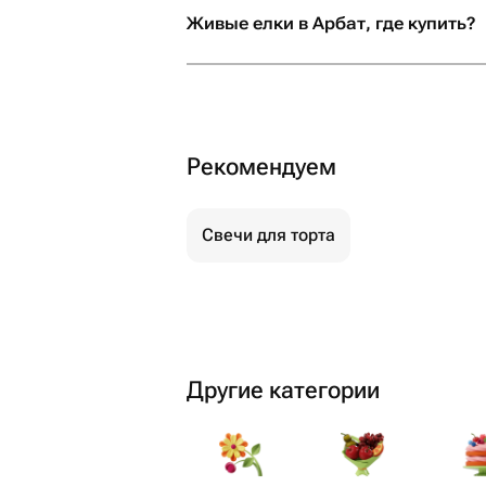
рекомендую! Если вы х
Живые елки в Арбат, где купить?
своим близким не прос
настоящие эмоции и б
что всё будет выполне
безупречно, смело об
сюда. Вы точно не пож
Рекомендуем
Свечи для торта
Другие категории