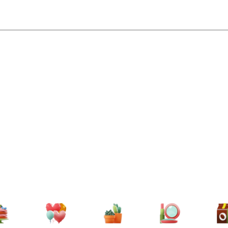
отите подарить
то подарок, а
ыть уверенными,
но с любовью и
ращайтесь именно
алеете!