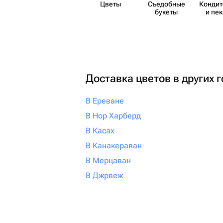
Цветы
Съедобные
Кондит
букеты
и пе
Доставка цветов в других 
В Ереване
В Нор Харберд
В Касах
В Канакераван
В Мерцаван
В Джрвеж