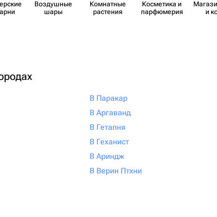
​ерские
Воздушные
Комнатные
Косметика и
Магази
карни
шары
растения
парф​юмерия
и к
городах
В Паракар
В Аргаванд
В Гетапня
В Геханист
В Ариндж
В Верин Птхни