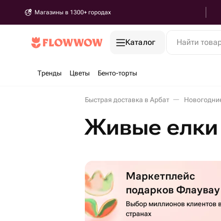
Магазины в 1300+ городах
Каталог
Найти това
Тренды
Цветы
Бенто-торты
Быстрая доставка в Арбат
Новогодние
Живые елки 
Маркетплейс
подарков Флаувау
Выбор миллионов клиентов в
странах