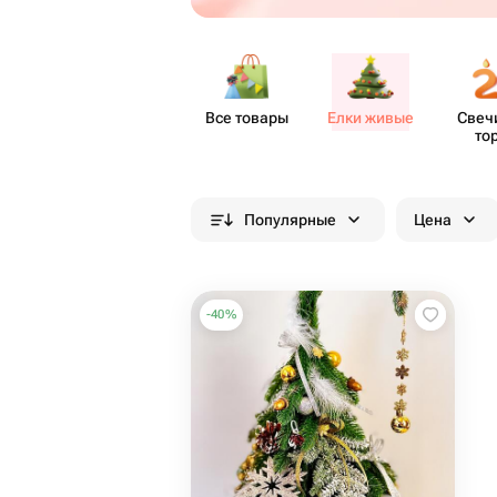
Все товары
Елки живые
Свеч
то
Популярные
Цена
-
40
%