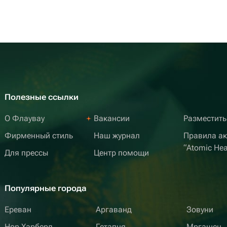
Полезные ссылки
О Флаувау
Вакансии
Разместить
Фирменный стиль
Наш журнал
Правила а
“Atomic Hea
Для прессы
Центр помощи
Популярные города
Ереван
Аргаванд
Зовуни
Нор Харберд
Гетапня
Мргашен