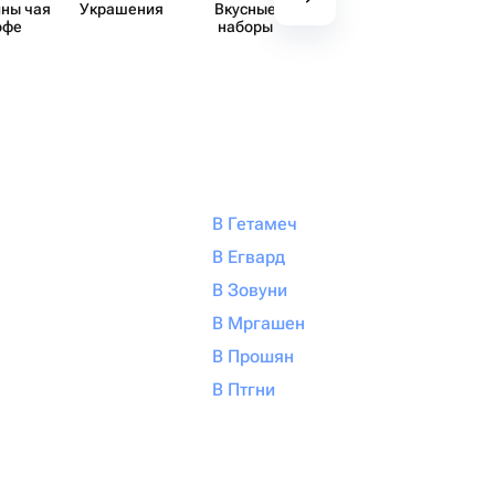
ны чая
Украшения
Вкусные
Декор
Аксе​
офе
наборы
В Гетамеч
В Егвард
В Зовуни
В Мргашен
В Прошян
В Птгни