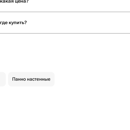
 какая цена?
елать праздник
отите подарить
где купить?
то подарок, а
ыть уверенными,
но с любовью и
ращайтесь именно
алеете!
Панно настенные