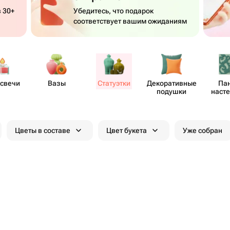
 30+
Убедитесь, что подарок
соответствует вашим ожиданиям
асвечи
Вазы
Статуэтки
Декора​тивные
Па
подушки
наст
Цветы в составе
Цвет букета
Уже собран