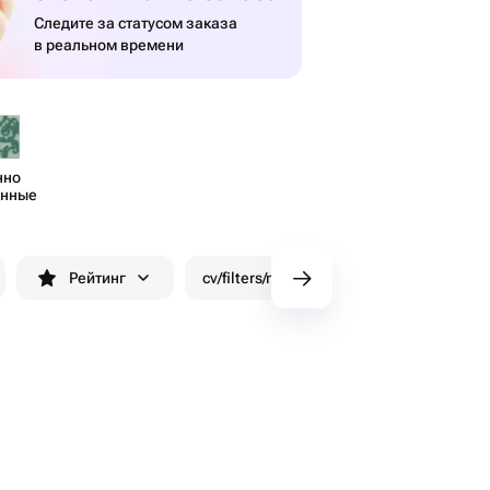
Следите за статусом заказа
в реальном времени
нно
енные
Рейтинг
cv/filters/name_fast_delivery
Скид