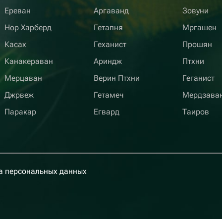
Ереван
Аргаванд
Зовуни
Нор Харберд
Гетапня
Мргашен
Касах
Геханист
Прошян
Канакераван
Ариндж
Птхни
Мерцаван
Верин Птхни
Геганист
Джрвеж
Гетамеч
Мердзава
Паракар
Егвард
Таиров
а персональных данных