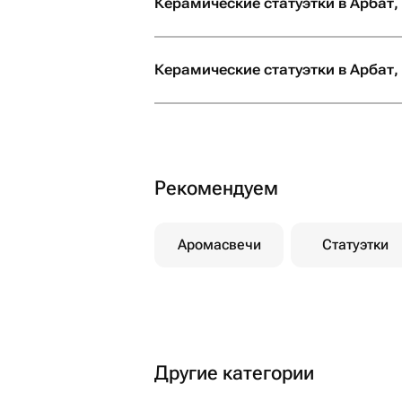
Керамические статуэтки в Арбат,
искреннее желание сд
незабываемым. От всей души
рекомендую! Если вы х
Керамические статуэтки в Арбат, 
своим близким не прос
настоящие эмоции и б
что всё будет выполне
безупречно, смело об
сюда. Вы точно не пож
Рекомендуем
Аромасвечи
Статуэтки
Другие категории