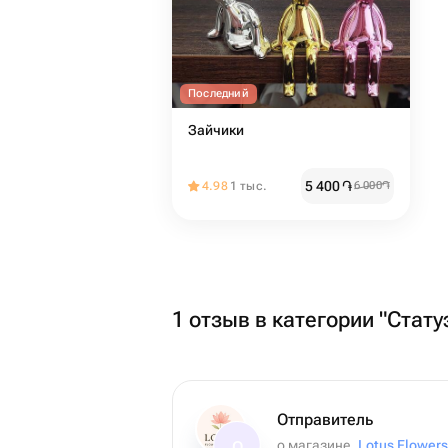
Последний
Зайчики
5 400
֏
4.98
1 тыс.
6 000
֏
1 отзыв в категории "Стату
Отправитель
о магазине
Lotus Flowers
О