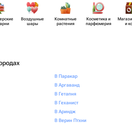
​ерские
Воздушные
Комнатные
Косметика и
Магази
карни
шары
растения
парф​юмерия
и к
городах
В Паракар
В Аргаванд
В Гетапня
В Геханист
В Ариндж
В Верин Птхни