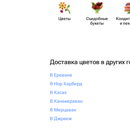
Цветы
Съедобные
Кондит
букеты
и пе
Доставка цветов в других 
В Ереване
В Нор Харберд
В Касах
В Канакераван
В Мерцаван
В Джрвеж