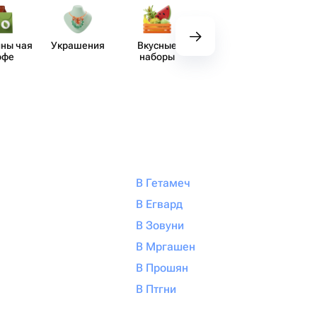
ны чая
Украшения
Вкусные
Декор
Аксе​
офе
наборы
В Гетамеч
В Егвард
В Зовуни
В Мргашен
В Прошян
В Птгни