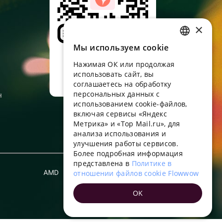
×
Мы используем сookie
RUSSIAN
Наведите камеру,
скачайте
Нажимая ОК или продолжая
ENGLISH
приложение
использовать сайт, вы
UKRAINIAN
соглашаетесь на обработку
персональных данных с
н
PORTUGUESE
использованием cookie-файлов,
включая сервисы «Яндекс
SPANISH
Метрика» и «Top Mail.ru», для
анализа использования и
HUNGARIAN
улучшения работы сервисов.
ITALIAN
Более подробная информация
представлена в
Политике в
FRENCH
AMD
отношении файлов cookie Flowwow
Русский
TURKISH
OK
GERMAN
POLISH