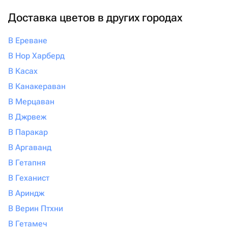
Доставка цветов в других городах
В Ереване
В Нор Харберд
В Касах
В Канакераван
В Мерцаван
В Джрвеж
В Паракар
В Аргаванд
В Гетапня
В Геханист
В Ариндж
В Верин Птхни
В Гетамеч