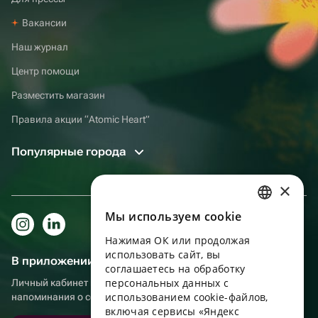
Вакансии
Наш журнал
Центр помощи
Разместить магазин
Правила акции “Atomic Heart”
Популярные города
×
Мы используем сookie
RUSSIAN
Нажимая ОК или продолжая
ENGLISH
использовать сайт, вы
В приложении еще удобнее!
UKRAINIAN
соглашаетесь на обработку
персональных данных с
Личный кабинет получателя, больше бонусов за покупки и
PORTUGUESE
использованием cookie-файлов,
напоминания о событиях
включая сервисы «Яндекс
SPANISH