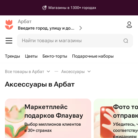
Магазины в 1300+ городах
Арбат
Введите город, улицу и дом доставки
Найти товары и магазины
Тренды
Цветы
Бенто-торты
Подарочные наборы
Все товары в Арбат
Аксессуары
Аксессуары в Арбат
Маркетплейс
Фото т
подарков Флаувау
отправ
Выбор миллионов клиентов
Убедитесь, 
в 30+ странах
соответств
ожиданиям