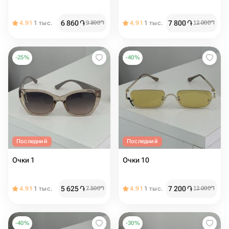
6 860
֏
7 800
֏
4.91
1 тыс.
9 800
֏
4.91
1 тыс.
12 000
֏
-
25
%
-
40
%
Последний
Последний
Очки 1
Очки 10
5 625
֏
7 200
֏
4.91
1 тыс.
7 500
֏
4.91
1 тыс.
12 000
֏
-
40
%
-
30
%