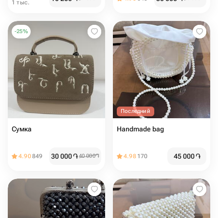
1 тыс.
-
25
%
Последний
Сумка
Handmade bag
30 000
֏
45 000
֏
4.90
849
40 000
֏
4.98
170