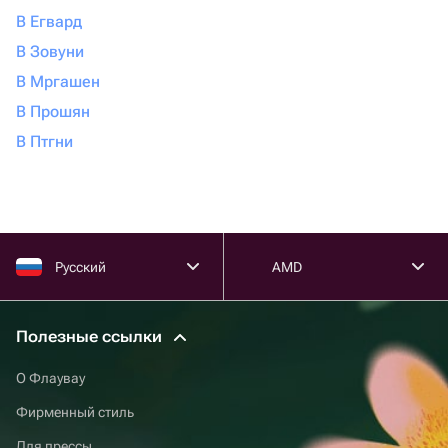
В Егвард
В Зовуни
В Мргашен
В Прошян
В Птгни
Русский
AMD
Полезные ссылки
О Флаувау
Фирменный стиль
Для прессы