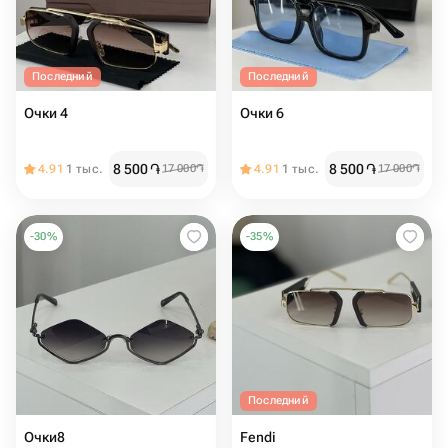
Последний
Последний
Очки 4
Очки 6
8 500
֏
8 500
֏
4.91
1 тыс.
17 000
֏
4.91
1 тыс.
17 000
֏
-
30
%
-
35
%
Последний
Очки8
Fendi