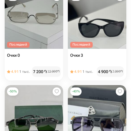
Последний
Последний
Очки 0
Очки 3
7 200
֏
4 900
֏
4.91
1 тыс.
12 000
֏
4.91
1 тыс.
7 000
֏
-
50
%
-
40
%