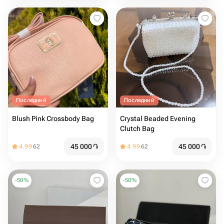
Последний
Последний
Blush Pink Crossbody Bag
Crystal Beaded Evening
Clutch Bag
45 000
֏
45 000
֏
4.99
62
4.99
62
-
50
%
-
50
%