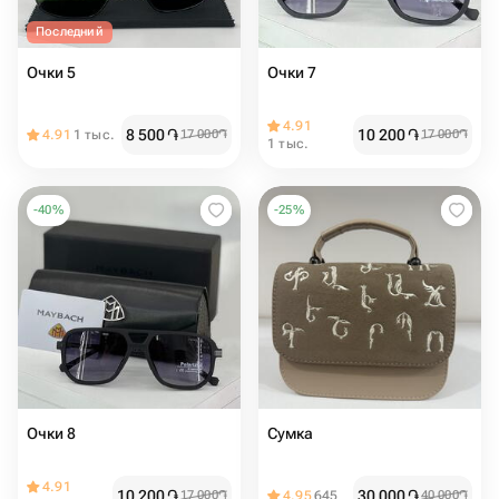
Последний
Очки 5
Очки 7
4.91
8 500
֏
10 200
֏
4.91
1 тыс.
17 000
֏
17 000
֏
1 тыс.
-
40
%
-
25
%
Очки 8
Сумка
4.91
10 200
֏
30 000
֏
17 000
֏
4.95
645
40 000
֏