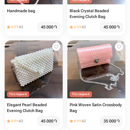
Последний
Последний
Handmade bag
Black Crystal Beaded
Evening Clutch Bag
45 000
֏
45 000
֏
4.99
62
4.99
62
Последний
Последний
Elegant Pearl Beaded
Pink Woven Satin Crossbody
Evening Clutch Bag
Bag
45 000
֏
35 000
֏
4.99
62
4.99
62