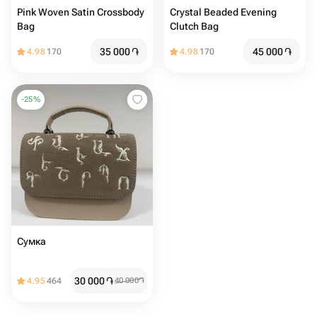
Pink Woven Satin Crossbody
Crystal Beaded Evening
Bag
Clutch Bag
35 000
֏
45 000
֏
4.98
170
4.98
170
-
25
%
Сумка
30 000
֏
4.95
464
40 000
֏