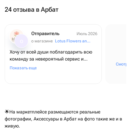
24 отзыва в Арбат
Отправитель
Июль 2026
о магазине
Lotus Flowers and Gifts
О
Хочу от всей души поблагодарить всю
команду за невероятный сервис и
Смотрет
внимание к деталям! ❤️ Для меня этот
Показать еще
заказ был очень важным - я оформляла
его из США, чтобы поздравить папу с
днем рождения, и, честно говоря, очень
переживала. Но с самого начала
команда была постоянно на связи,
отвечала на все вопросы и подарила
🌟На маркетплейсе размещаются реальные
мне полное спокойствие и уверенность
фотографии, Аксессуары в Арбат на фото такие же и в
В итоге всё было даже лучше, чем я
живую.
могла представить! Безумно вкусный