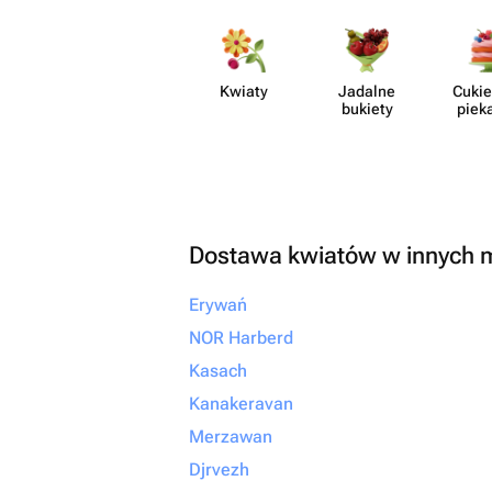
незабываемым. От всей души
рекомендую! Если вы х
своим близким не прос
настоящие эмоции и б
Kwiaty
Jadalne
Cukie
что всё будет выполне
bukiety
piek
безупречно, смело об
сюда. Вы точно не пож
Dostawa kwiatów w innych 
Erywań
NOR Harberd
Kasach
Kanakeravan
Merzawan
Djrvezh