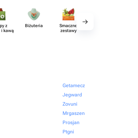
py z
Biżuteria
Smaczne
Wystrój
Akce
 i kawą
zestawy
Getamecz
Jegward
Zovuni
Mrgaszen
Prosjan
Ptgni