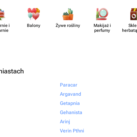
отите подарить
то подарок, а
ыть уверенными,
rnie i
Balony
Żywe rośliny
Makijaż i
Skle
но с любовью и
arnie
perfumy
herbatą
ращайтесь именно
алеете!
miastach
Paracar
Argavand
Getapnia
Gehanista
Arinj
Verin Pthni