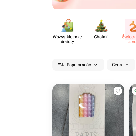
Wszystkie prze​
Choinki
Świeczk
dmioty
zin
Popularność
Cena
-