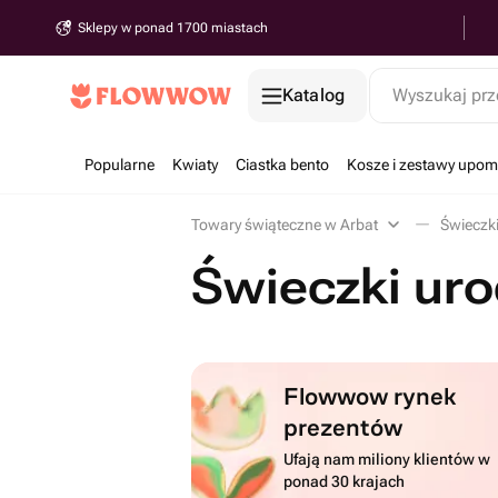
Sklepy w ponad 1700 miastach
Katalog
Wyszukaj prz
Popularne
Kwiaty
Ciastka bento
Kosze i zestawy upo
Towary świąteczne w Arbat
Świeczk
Świeczki ur
Flowwow rynek
prezentów
Ufają nam miliony klientów w
ponad 30 krajach