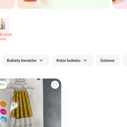
i urod​
owe
Bukiety kwiatów
Kolor bukietu
Gotowe
20
%