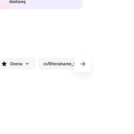
dostawę
Ocena
cv/filters/name_fast_delivery
Rabaty