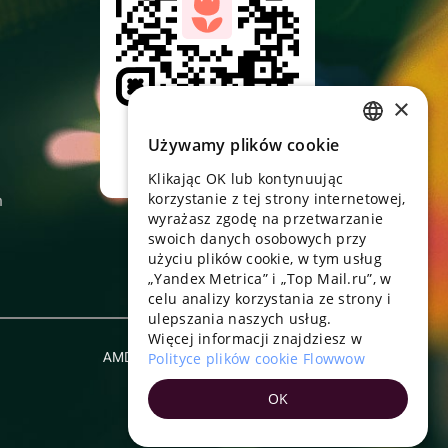
×
Skieruj aparat,
pobierz aplikację
Używamy plików cookie
RUSSIAN
Klikając OK lub kontynuując
ENGLISH
korzystanie z tej strony internetowej,
n
UKRAINIAN
wyrażasz zgodę na przetwarzanie
swoich danych osobowych przy
PORTUGUESE
użyciu plików cookie, w tym usług
„Yandex Metrica” i „Top Mail.ru”, w
SPANISH
celu analizy korzystania ze strony i
ulepszania naszych usług.
HUNGARIAN
Więcej informacji znajdziesz w
ITALIAN
AMD
Polityce plików cookie Flowwow
Polski
FRENCH
OK
TURKISH