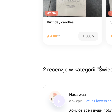
Ostatni
O
Birthday candles
1 500
֏
4.00
21
2 recenzje w kategorii "Świe
Nadawca
o sklepie
Lotus Flowers an
N
Хочу от всей души поб