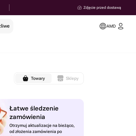
Zdjęcie przed dostawą
żliwe
AMD
Towary
Sklepy
Łatwe śledzenie
zamówienia
Otrzymuj aktualizacje na bieżąco,
od złożenia zamówienia po