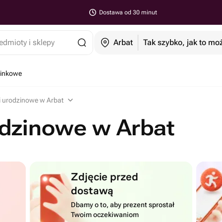
Dostawa od 30 minut
edmioty i sklepy
Arbat
Tak szybko, jak to mo
minkowe
i urodzinowe w Arbat
odzinowe w Arbat
Zdjęcie przed
dostawą
Dbamy o to, aby prezent sprostał
Twoim oczekiwaniom