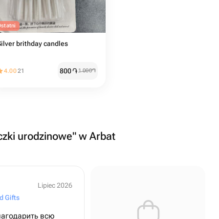
statni
Silver brithday candles
800
֏
4.00
21
1 000
֏
czki urodzinowe" w Arbat
Lipiec 2026
d Gifts
лагодарить всю