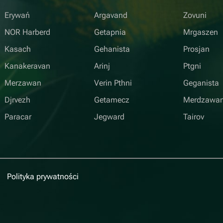
Erywań
Argavand
Zovuni
NOR Harberd
Getapnia
Mrgaszen
Kasach
Gehanista
Prosjan
Kanakeravan
Arinj
Ptgni
Merzawan
Verin Pthni
Geganista
Djrvezh
Getamecz
Merdzawa
Paracar
Jegward
Tairov
Polityka prywatności