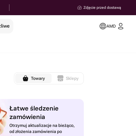
Zdjęcie przed dostawą
żliwe
AMD
Towary
Sklepy
Łatwe śledzenie
zamówienia
Otrzymuj aktualizacje na bieżąco,
od złożenia zamówienia po