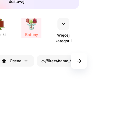
dostawę
niki
Batony
Więcej
kategorii
Ocena
cv/filters/name_fast_delivery
Rabaty