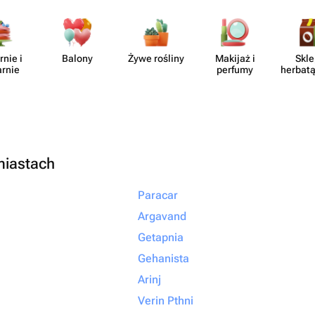
отите подарить
то подарок, а
ыть уверенными,
rnie i
Balony
Żywe rośliny
Makijaż i
Skle
но с любовью и
arnie
perfumy
herbatą
ращайтесь именно
алеете!
miastach
Paracar
Argavand
Getapnia
Gehanista
Arinj
Verin Pthni