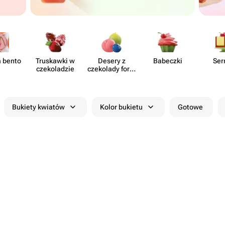
a bento
Truskawki w
Desery z
Babeczki
Ser
czeko​ladzie
czekolady form​
owanej
Bukiety kwiatów
Kolor bukietu
Gotowe