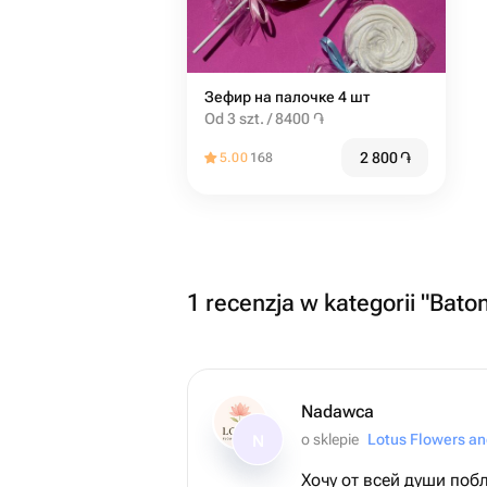
Зефир на палочке 4 шт
Od 3 szt. / 8400 ֏
2 800
֏
5.00
168
1 recenzja w kategorii "Bato
Nadawca
o sklepie
Lotus Flowers an
N
Хочу от всей души поб