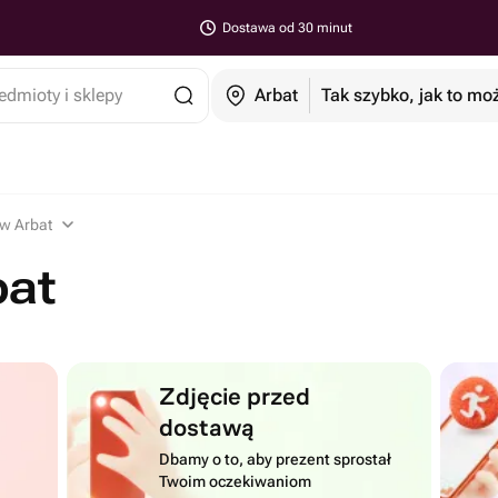
Dostawa od 30 minut
edmioty i sklepy
Arbat
Tak szybko, jak to mo
w Arbat
bat
Zdjęcie przed
dostawą
Dbamy o to, aby prezent sprostał
Twoim oczekiwaniom