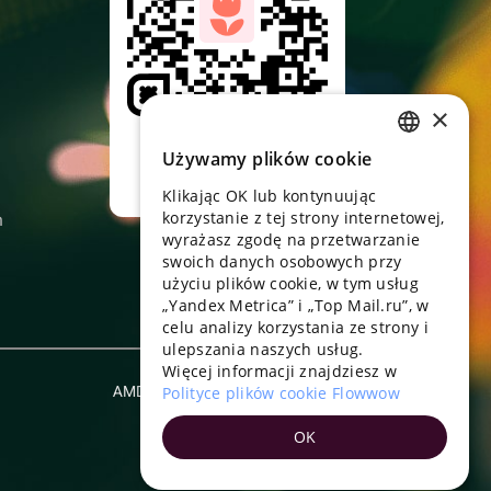
×
Skieruj aparat,
pobierz aplikację
Używamy plików cookie
RUSSIAN
Klikając OK lub kontynuując
ENGLISH
korzystanie z tej strony internetowej,
n
UKRAINIAN
wyrażasz zgodę na przetwarzanie
swoich danych osobowych przy
PORTUGUESE
użyciu plików cookie, w tym usług
„Yandex Metrica” i „Top Mail.ru”, w
SPANISH
celu analizy korzystania ze strony i
ulepszania naszych usług.
HUNGARIAN
Więcej informacji znajdziesz w
ITALIAN
AMD
Polityce plików cookie Flowwow
Polski
FRENCH
OK
TURKISH