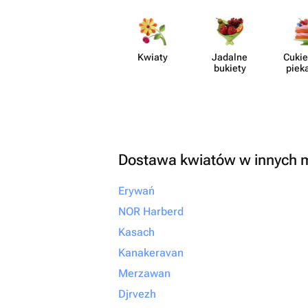
незабываемым. От всей души
рекомендую! Если вы х
своим близким не прос
настоящие эмоции и б
Kwiaty
Jadalne
Cukie
что всё будет выполне
bukiety
piek
безупречно, смело об
сюда. Вы точно не пож
Dostawa kwiatów w innych 
Erywań
NOR Harberd
Kasach
Kanakeravan
Merzawan
Djrvezh