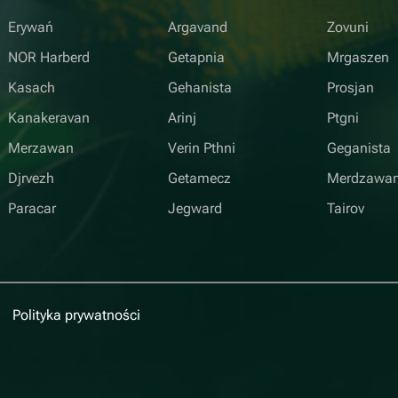
Erywań
Argavand
Zovuni
NOR Harberd
Getapnia
Mrgaszen
Kasach
Gehanista
Prosjan
Kanakeravan
Arinj
Ptgni
Merzawan
Verin Pthni
Geganista
Djrvezh
Getamecz
Merdzawa
Paracar
Jegward
Tairov
Polityka prywatności