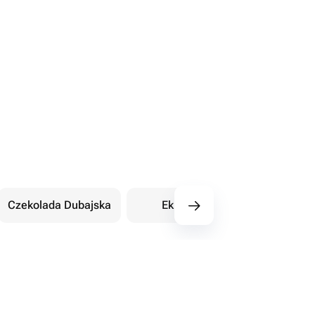
Czekolada Dubajska
Eklery
Orientalne sł