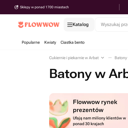
Sklepy w ponad 1700 miastach
Katalog
Wyszukaj prz
Popularne
Kwiaty
Ciastka bento
Cukiernie i piekarnie w Arbat
Batony 
Batony w Ar
Flowwow rynek
prezentów
Ufają nam miliony klientów w
ponad 30 krajach