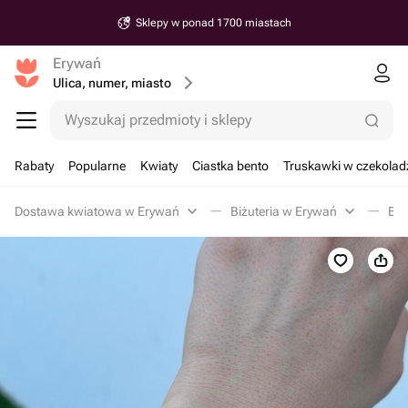
Sklepy w ponad 1700 miastach
Erywań
Ulica, numer, miasto
Wyszukaj przedmioty i sklepy
Rabaty
Popularne
Kwiaty
Ciastka bento
Truskawki w czekolad
Dostawa kwiatowa w Erywań
Biżuteria w Erywań
Bra