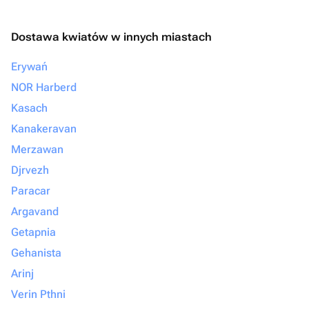
Dostawa kwiatów w innych miastach
Erywań
NOR Harberd
Kasach
Kanakeravan
Merzawan
Djrvezh
Paracar
Argavand
Getapnia
Gehanista
Arinj
Verin Pthni