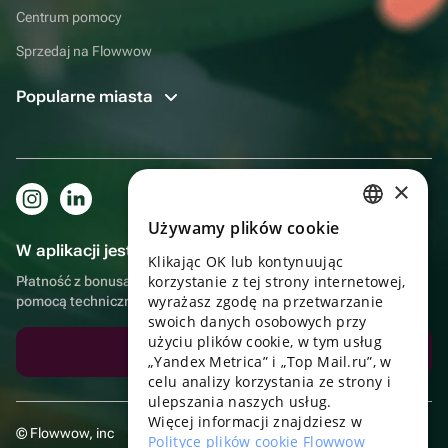
Centrum pomocy
Sprzedaj na Flowwow
Popularne miasta
×
Używamy plików cookie
RUSSIAN
W aplikacji jest to jeszcze wygodniejsze!
Klikając OK lub kontynuując
ENGLISH
korzystanie z tej strony internetowej,
Płatność z bonusami, samodzielna dostawa, wygodny czat z
UKRAINIAN
wyrażasz zgodę na przetwarzanie
pomocą techniczną
swoich danych osobowych przy
PORTUGUESE
użyciu plików cookie, w tym usług
Pobierz aplikację
„Yandex Metrica” i „Top Mail.ru”, w
SPANISH
celu analizy korzystania ze strony i
ulepszania naszych usług.
HUNGARIAN
Więcej informacji znajdziesz w
© Flowwow, inc
ITALIAN
Polityce plików cookie Flowwow