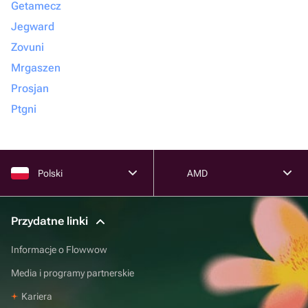
Getamecz
Jegward
Zovuni
Mrgaszen
Prosjan
Ptgni
Polski
AMD
Przydatne linki
Informacje o Flowwow
Media i programy partnerskie
Kariera