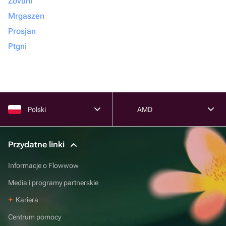
Zovuni
Mrgaszen
Prosjan
Ptgni
Polski
AMD
Przydatne linki
Informacje o Flowwow
Media i programy partnerskie
Kariera
Centrum pomocy