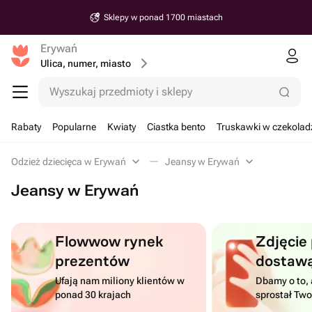
Sklepy w ponad 1700 miastach
Erywań
Ulica, numer, miasto
Wyszukaj przedmioty i sklepy
Rabaty
Popularne
Kwiaty
Ciastka bento
Truskawki w czekolad
Odzież dziecięca w Erywań
Jeansy w Erywań
Jeansy w Erywań
Flowwow rynek
Zdjęcie
prezentów
dostaw
Ufają nam miliony klientów w
Dbamy o to, 
ponad 30 krajach
sprostał Tw