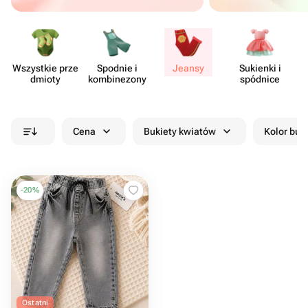
Wszystkie prze​
Spodnie i
Jeansy
Sukienki i
dmioty
kombi​nezony
spódnice
Cena
Bukiety kwiatów
Kolor buk
-
20
%
Ostatni