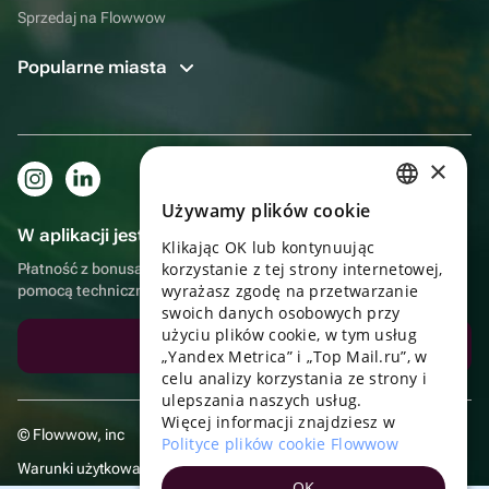
Sprzedaj na Flowwow
Popularne miasta
×
Używamy plików cookie
RUSSIAN
W aplikacji jest to jeszcze wygodniejsze!
Klikając OK lub kontynuując
ENGLISH
korzystanie z tej strony internetowej,
Płatność z bonusami, samodzielna dostawa, wygodny czat z
UKRAINIAN
wyrażasz zgodę na przetwarzanie
pomocą techniczną
swoich danych osobowych przy
PORTUGUESE
użyciu plików cookie, w tym usług
Pobierz aplikację
„Yandex Metrica” i „Top Mail.ru”, w
SPANISH
celu analizy korzystania ze strony i
ulepszania naszych usług.
HUNGARIAN
Więcej informacji znajdziesz w
© Flowwow, inc
ITALIAN
Polityce plików cookie Flowwow
Warunki użytkowania
FRENCH
OK