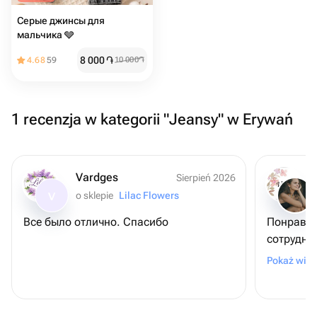
Серые джинсы для
мальчика 🩶
8 000
֏
4.68
59
10 000
֏
1 recenzja w kategorii "Jeansy" w Erywań
Vardges
Sierpień 2026
o sklepie
Lilac Flowers
V
Все было отлично. Спасибо
Понравил
сотрудни
интелеге
Pokaż więc
свежие ц