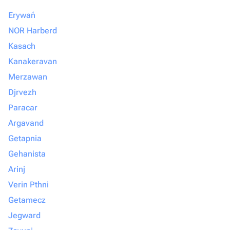
Erywań
NOR Harberd
Kasach
Kanakeravan
Merzawan
Djrvezh
Paracar
Argavand
Getapnia
Gehanista
Arinj
Verin Pthni
Getamecz
Jegward