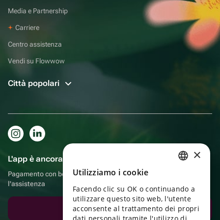
Media e Partnership
Carriere
Centro assistenza
Vendi su Flowwow
Città popolari
×
L'app è ancora più comoda!
Utilizziamo i cookie
Pagamento con bonus, autoconsegna, comoda chat con
RUSSIAN
l'assistenza
Facendo clic su OK o continuando a
ENGLISH
utilizzare questo sito web, l'utente
UKRAINIAN
acconsente al trattamento dei propri
Scarica l'app
dati personali tramite l'utilizzo di