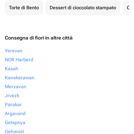
Torte di Bento
Dessert di cioccolato stampato
Ch
Consegna di fiori in altre città
Yerevan
NOR Harberd
Kasah
Kanakerawan
Merzavan
Jrvezh
Parakar
Argavand
Getapnya
Gehanist