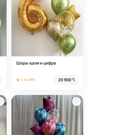
Шары хром и цифра
20 900
֏
4.86
311