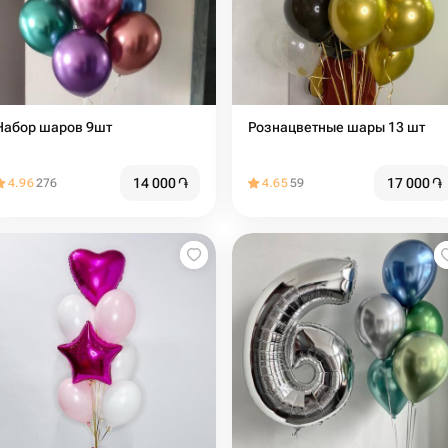
Набор шаров 9шт
Рознацветные шары 13 шт
14 000
֏
17 000
֏
4.96
276
4.65
59