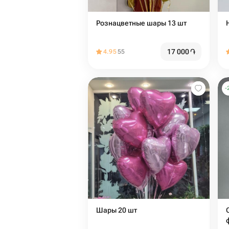
Рознацветные шары 13 шт
17 000
֏
4.95
55
-
Шары 20 шт