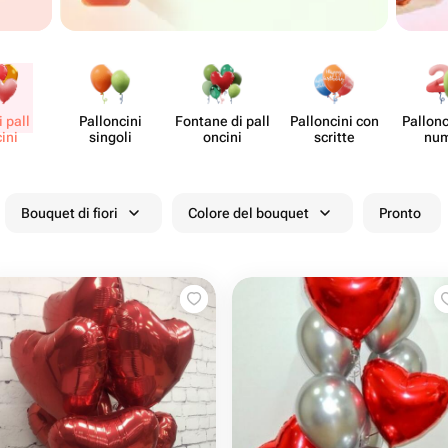
 pall​
Pall​oncini
Fontane di pall​
Pall​oncini con
Pall​on
ini
singoli
oncini
scritte
num
Bouquet di fiori
Colore del bouquet
Pronto