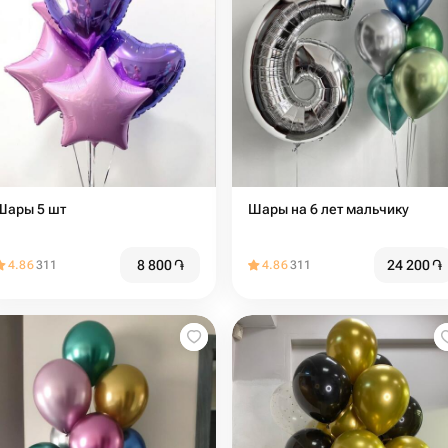
Шары 5 шт
Шары на 6 лет мальчику
8 800
֏
24 200
֏
4.86
311
4.86
311