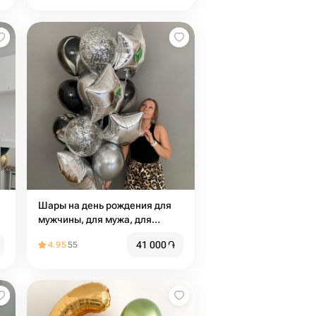
Шары на день рождения для
мужчины, для мужа, для
коллеги или руководителя, для
41 000
֏
4.95
55
девушки из чёрных и
серебряных Шаров