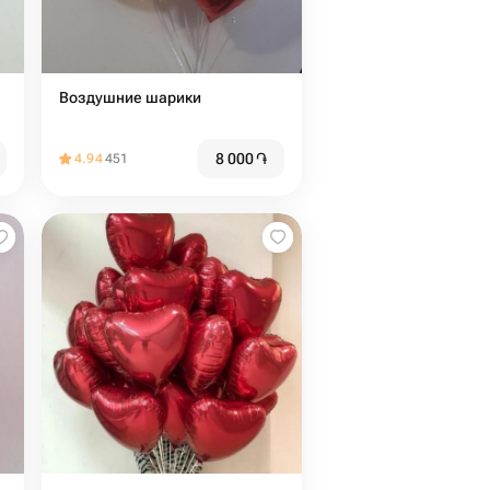
Воздушние шарики
8 000
֏
4.94
451