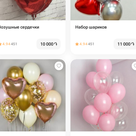
Возушные сердечки
Набор шариков
10 000
֏
11 000
֏
4.94
451
4.94
451