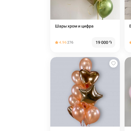
Шары хром и цифра
19 000
֏
4.96
276