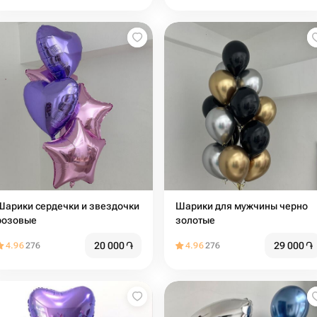
Шарики сердечки и звездочки
Шарики для мужчины черно
розовые
золотые
20 000
֏
29 000
֏
4.96
276
4.96
276