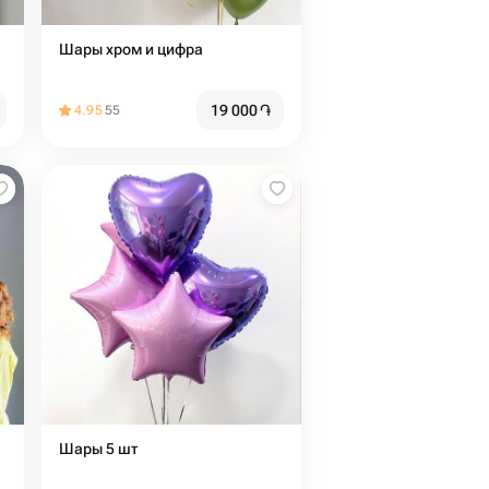
Шары хром и цифра
19 000
֏
4.95
55
Шары 5 шт