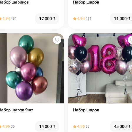
Набор шариков
Набор шаров
17 000
֏
11 000
֏
4.94
451
4.94
451
Набор шаров 9шт
Набор шаров
14 000
֏
45 000
֏
4.95
55
4.95
55