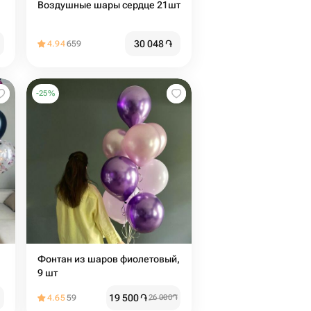
Воздушные шары сердце 21шт
30 048
֏
4.94
659
-
25
%
Фонтан из шаров фиолетовый,
9 шт
19 500
֏
4.65
59
26 000
֏