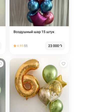
Воздушный шар 15 штук
23 000
֏
4.95
55