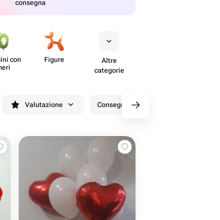
consegna
cini con
Figure
Altre
eri
categorie
Valutazione
Consegna entro 90 minuti
Sconti