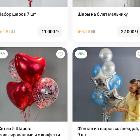
Набор шаров 7 шт
Шары на 6 лет мальчику
11 000
֏
22 000
֏
4.95
55
4.95
55
25
%
-
25
%
Сет из 5 Шаров:
Фонтан из шаров со звездой,
фольгированные и с конфетти
9 шт