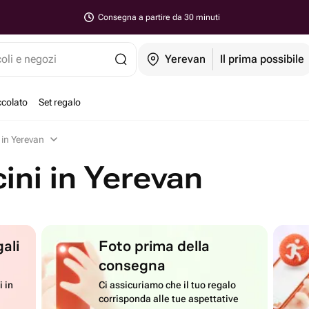
Consegna a partire da 30 minuti
coli e negozi
Yerevan
Il prima possibile
ccolato
Set regalo
i in Yerevan
cini in Yerevan
ali
Foto prima della
consegna
i in
Ci assicuriamo che il tuo regalo
corrisponda alle tue aspettative