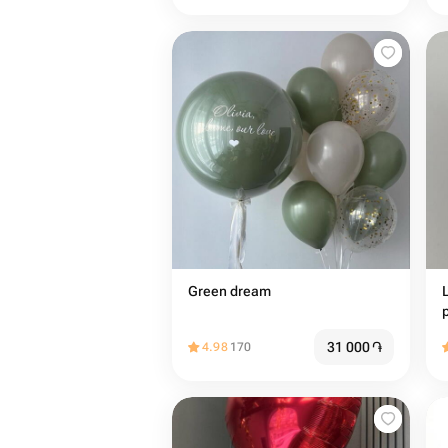
Green dream
31 000
֏
4.98
170