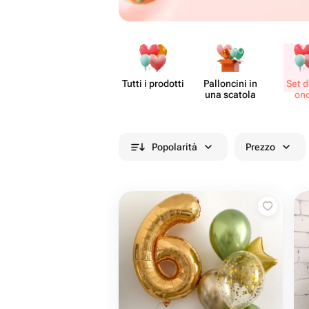
Tutti i prodotti
Pall​oncini in
Set di
una scatola
onc
Popolarità
Prezzo