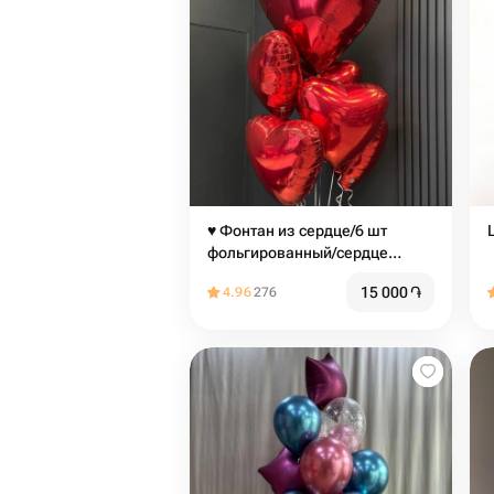
♥️ Фонтан из сердце/6 шт
фольгированный/сердце
красное/
15 000
֏
4.96
276