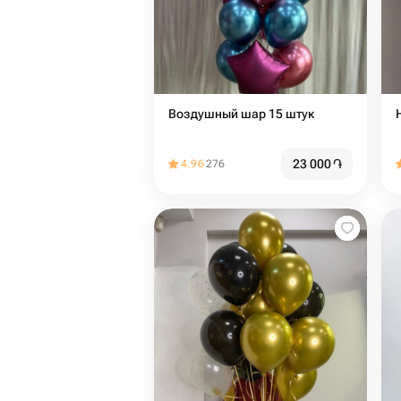
Воздушный шар 15 штук
23 000
֏
4.96
276