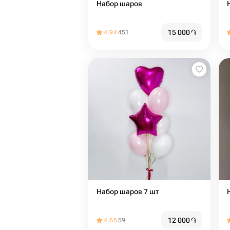
Набор шаров
15 000
֏
4.94
451
Набор шаров 7 шт
12 000
֏
4.65
59