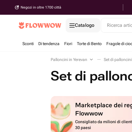
Negozi in oltre 1700 città
Catalogo
Ricerca arti
Sconti
Di tendenza
Fiori
Torte di Bento
Fragole di cio
Palloncini in Yerevan
Set di palloncin
Set di pallon
Marketplace dei reg
Flowwow
Consigliato da milioni di client
30 paesi