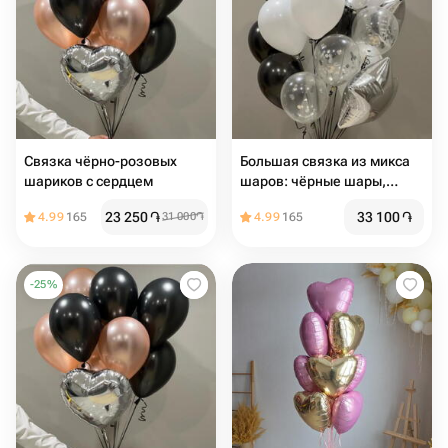
Связка чёрно-розовых
Большая связка из микса
шариков с сердцем ️
шаров: чёрные шары,
белые, прозрачные,
23 250
֏
33 100
֏
4.99
165
31 000
֏
4.99
165
серебро ️
-
25
%