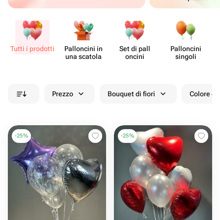
Tutti i prodotti
Pall​oncini in
Set di pall​
Pall​oncini
Fo
una scatola
oncini
singoli
Prezzo
Bouquet di fiori
Colore de
-
25
%
-
25
%