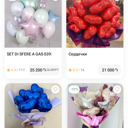
SET DI SFERE A GAS 039:
Сердечки
25 200
֏
21 000
֏
4.42
117
28 000
֏
4.91
1k
-
10
%