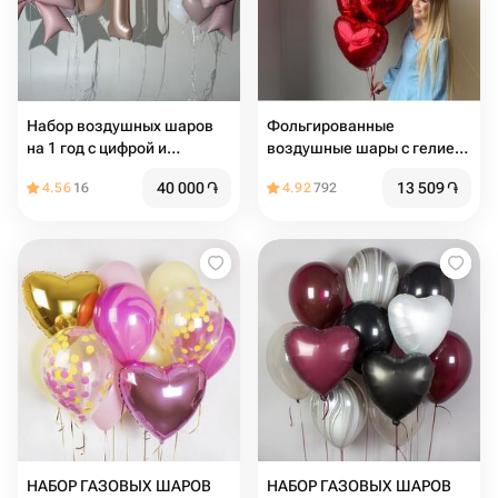
Набор воздушных шаров
Фольгированные
на 1 год с цифрой и
воздушные шары с гелием
большим бантом
на 14 февраля
40 000
֏
13 509
֏
4.56
16
4.92
792
НАБОР ГАЗОВЫХ ШАРОВ
НАБОР ГАЗОВЫХ ШАРОВ