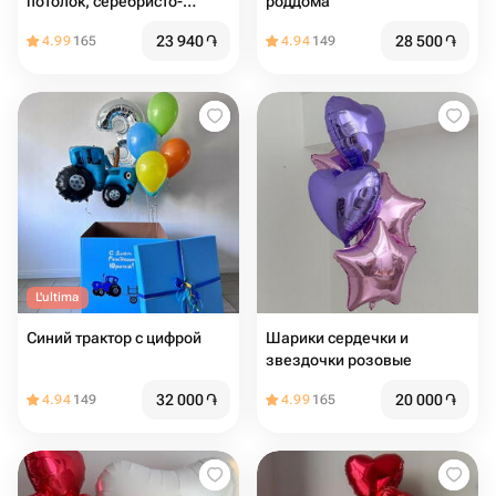
потолок, серебристо-
роддома
розовый микс, 15 шаров
23 940
֏
28 500
֏
4.99
165
4.94
149
L'ultima
Синий трактор с цифрой
Шарики сердечки и
звездочки розовые
32 000
֏
20 000
֏
4.94
149
4.99
165