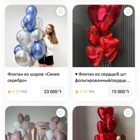
Шаров
Фонтан из шаров «Синее
♥️ Фонтан из сердце/6 шт
серебро»
фольгированный/сердце
красное/
23 000
֏
15 000
֏
4.99
165
4.99
165