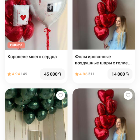
L'ultima
Королеве моего сердца
Фольгированные
воздушные шары с гелием
на 14 февраля
45 000
֏
14 000
֏
4.94
149
4.86
311