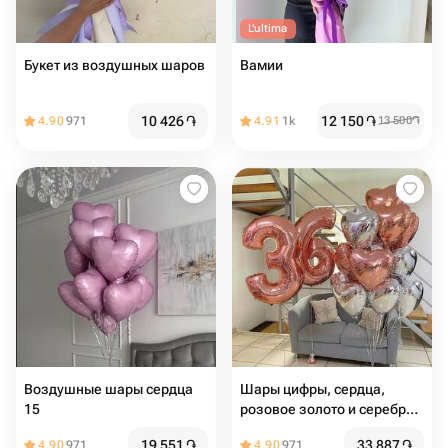
L'ultima
Букет из воздушных шаров
Вамии
10 426
֏
12 150
֏
4.90
971
4.91
1k
13 500
֏
Воздушные шары сердца
Шары цифры, сердца,
15
розовое золото и серебро,
19шт
19 551
֏
33 887
֏
4.90
971
4.90
971