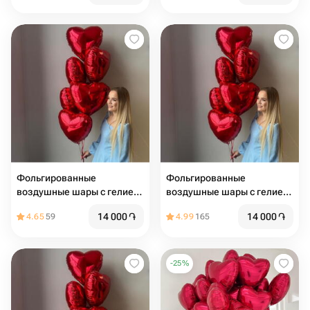
Фольгированные
Фольгированные
воздушные шары с гелием
воздушные шары с гелием
на 14 февраля
на 14 февраля
14 000
֏
14 000
֏
4.65
59
4.99
165
-
25
%