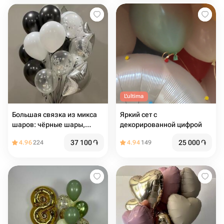
L'ultima
Большая связка из микса
Яркий сет с
шаров: чёрные шары,
декорированной цифрой
белые, прозрачные,
37 100
֏
25 000
֏
4.96
224
4.94
149
серебро