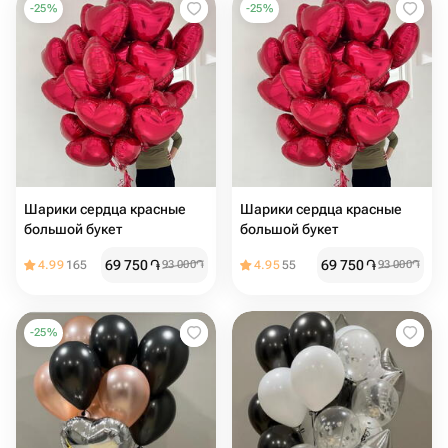
-
25
%
-
25
%
Шарики сердца красные
Шарики сердца красные
большой букет
большой букет
69 750
֏
69 750
֏
4.99
165
93 000
֏
4.95
55
93 000
֏
-
25
%