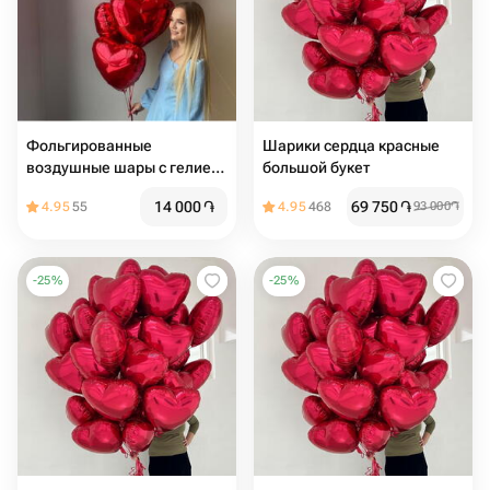
Фольгированные
Шарики сердца красные
воздушные шары с гелием
большой букет
на 14 февраля
14 000
֏
69 750
֏
4.95
55
4.95
468
93 000
֏
-
25
%
-
25
%