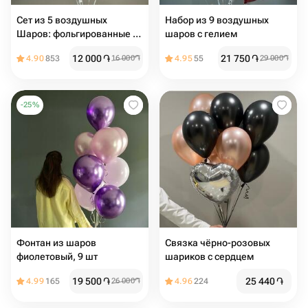
Сет из 5 воздушных
Набор из 9 воздушных
Шаров: фольгированные и
шаров с гелием
с конфетти
12 000
֏
21 750
֏
4.90
853
16 000
֏
4.95
55
29 000
֏
-
25
%
Фонтан из шаров
Связка чёрно-розовых
фиолетовый, 9 шт
шариков с сердцем
19 500
֏
25 440
֏
4.99
165
26 000
֏
4.96
224