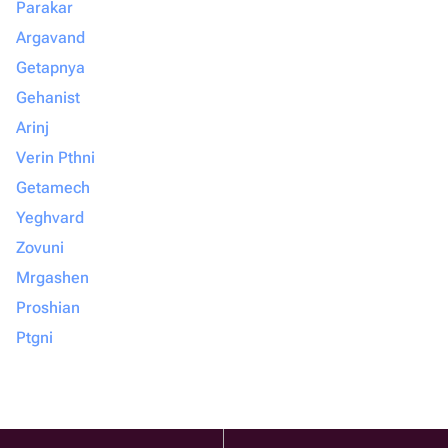
Parakar
Argavand
Getapnya
Gehanist
Arinj
Verin Pthni
Getamech
Yeghvard
Zovuni
Mrgashen
Proshian
Ptgni