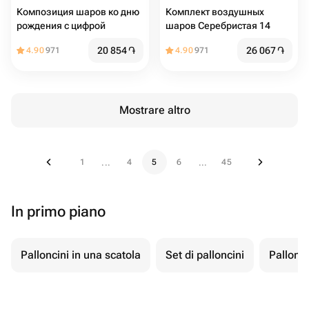
Композиция шаров ко дню
Комплект воздушных
рождения с цифрой
шаров Серебристая 14
20 854
֏
26 067
֏
4.90
971
4.90
971
Mostrare altro
1
4
5
6
45
...
...
In primo piano
Palloncini in una scatola
Set di palloncini
Pallonci