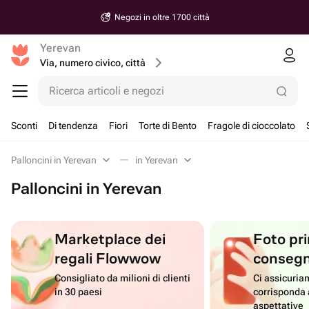
Negozi in oltre 1700 città
Yerevan
Via, numero civico, città
Ricerca articoli e negozi
Sconti
Di tendenza
Fiori
Torte di Bento
Fragole di cioccolato
Palloncini in Yerevan
in Yerevan
Palloncini in Yerevan
Marketplace dei
Foto pri
regali Flowwow
conseg
Consigliato da milioni di clienti
Ci assicuriam
in 30 paesi
corrisponda 
aspettative