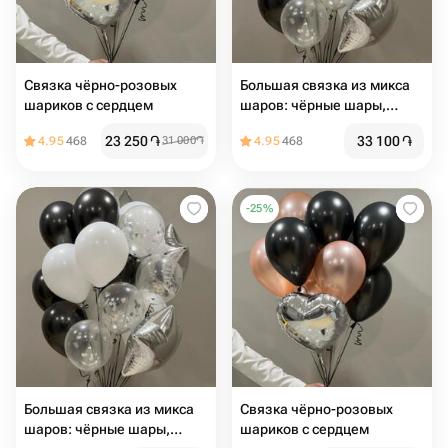
Связка чёрно-розовых
Большая связка из микса
шариков с сердцем
шаров: чёрные шары,
белые, прозрачные,
23 250
֏
33 100
֏
4.95
468
31 000
֏
4.95
468
серебро
-
25
%
Большая связка из микса
Связка чёрно-розовых
шаров: чёрные шары,
шариков с сердцем