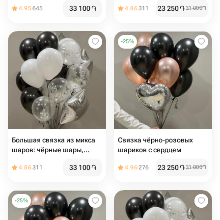
белые, прозрачные,
33 100
֏
23 250
֏
4.95
645
4.86
311
31 000
֏
серебро
-
25
%
Большая связка из микса
Связка чёрно-розовых
шаров: чёрные шары,
шариков с сердцем ️️
белые, прозрачные,
33 100
֏
23 250
֏
4.86
311
4.96
276
31 000
֏
серебро
-
25
%