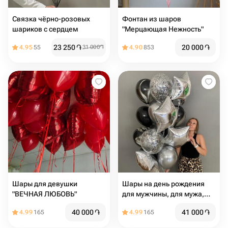
Связка чёрно-розовых
Фонтан из шаров
шариков с сердцем
"Мерцающая Нежность"
23 250
֏
20 000
֏
4.95
55
31 000
֏
4.90
853
Шары для девушки
Шары на день рождения
"ВЕЧНАЯ ЛЮБОВЬ"
для мужчины, для мужа,
для коллеги или
40 000
֏
41 000
֏
4.99
165
4.99
165
руководителя, для девушки
из чёрных и серебряных