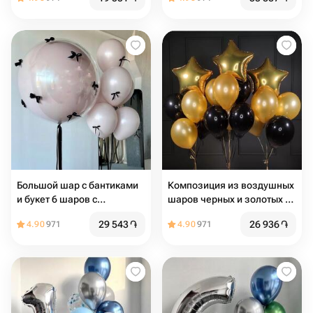
Большой шар с бантиками
Композиция из воздушных
и букет 6 шаров с
шаров черных и золотых со
бантиками
звездами
29 543
֏
26 936
֏
4.90
971
4.90
971