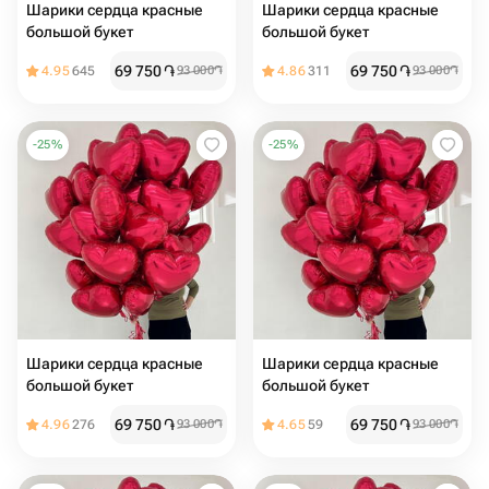
Шарики сердца красные
Шарики сердца красные
большой букет
большой букет
69 750
֏
69 750
֏
4.95
645
93 000
֏
4.86
311
93 000
֏
-
25
%
-
25
%
Шарики сердца красные
Шарики сердца красные
большой букет
большой букет
69 750
֏
69 750
֏
4.96
276
93 000
֏
4.65
59
93 000
֏