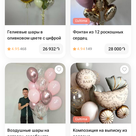
L'ultima
Гелиевые шары в
Фонтан из 12 роскошных
оливковом цвете с цифрой
сердец
26 932
֏
28 000
֏
4.95
468
4.94
149
L'ultima
Воздушные шары на
Композиция на выписку из