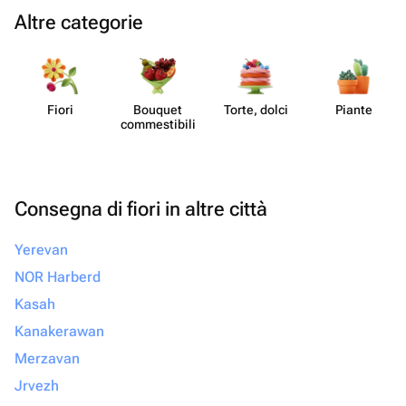
Altre categorie
Fiori
Bouquet
Torte, dolci
Piante
commes​tibili
Consegna di fiori in altre città
Yerevan
NOR Harberd
Kasah
Kanakerawan
Merzavan
Jrvezh