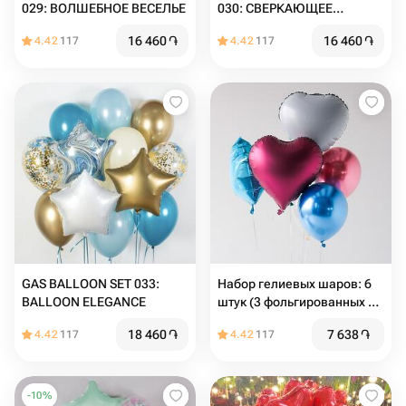
029: ВОЛШЕБНОЕ ВЕСЕЛЬЕ
030: СВЕРКАЮЩЕЕ
ТОРЖЕСТВО
16 460
֏
16 460
֏
4.42
117
4.42
117
GAS BALLOON SET 033:
Набор гелиевых шаров: 6
BALLOON ELEGANCE
штук (3 фольгированных и
3 латексных)
18 460
֏
7 638
֏
4.42
117
4.42
117
-
10
%